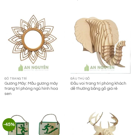
ĐỒ TRANG TRÍ
ĐẦU THÚ GỖ
Gương Mây: Mẫu gương mây
Đầu voi trang trí phòng khách
trang trí phòng ngủ hình hoa
dễ thường bằng gỗ giá rẻ
sen
-45%