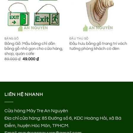
BẢNG GỖ
ĐẦU THÚ GỖ
Bảng Gỗ: Mẫu bảng chỉ dẫn
Đầu hưu bằng gỗ trang trí vách
bằng gỗ nhỏ gọn cho cửa hàng,
tường phòng khách có đèn
shop, quán cafe
Giá
Giá
89.000
₫
49.000
₫
gốc
hiện
là:
tại
89.000 ₫.
là:
49.000 ₫.
LIÊN HỆ NHANH
Cửa hàng Mây Tre An Nguyên
Địa chỉ cửa hàng:
85 Đường số 6, KDC Hoàng Hải, xã Bà
Điểm, huyện Hóc Môn, TPHCM.
Email: maytreannguyen@gmail.com