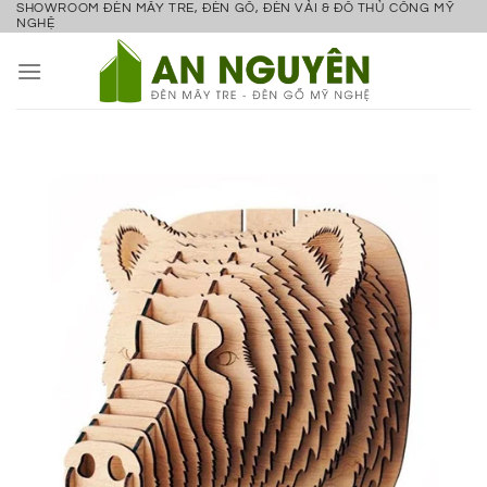
SHOWROOM ĐÈN MÂY TRE, ĐÈN GỖ, ĐÈN VẢI & ĐỒ THỦ CÔNG MỸ
Bỏ
NGHỆ
qua
nội
dung