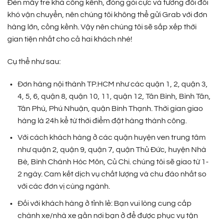
Đèn mây tre khá cồng kềnh, đóng gói cực và tương đối đối
khó vận chuyển, nên chúng tôi không thể gửi Grab với đơn
hàng lớn, cồng kềnh. Vậy nên chúng tôi sẽ sắp xếp thời
gian tiện nhất cho cả hai khách nhé!
Cụ thể như sau:
Đơn hàng nội thành TP.HCM như các quận 1, 2, quận 3,
4, 5, 6, quận 8, quận 10, 11, quận 12, Tân Bình, Bình Tân,
Tân Phú, Phú Nhuận, quận Bình Thạnh. Thời gian giao
hàng là 24h kể từ thời điểm đặt hàng thành công.
Với cách khách hàng ở các quận huyện ven trung tâm
như quận 2, quận 9, quận 7, quận Thủ Đức, huyện Nhà
Bè, Bình Chánh Hóc Môn, Củ Chi. chúng tôi sẽ giao từ 1-
2 ngày. Cam kết dịch vụ chất lượng và chu đáo nhất so
với các đơn vị cùng ngành.
Đối với khách hàng ở tỉnh lẻ: Bạn vui lòng cung cấp
chành xe/nhà xe gần nơi bạn ở để được phục vụ tận