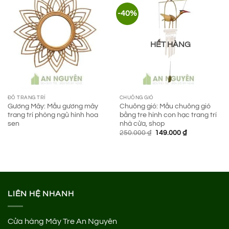
-40%
HẾT HÀNG
ĐỒ TRANG TRÍ
CHUÔNG GIÓ
Gương Mây: Mẫu gương mây
Chuông gió: Mẫu chuông gió
trang trí phòng ngủ hình hoa
bằng tre hình con hạc trang trí
sen
nhà cửa, shop
Giá
Giá
250.000
₫
149.000
₫
gốc
hiện
là:
tại
250.000 ₫.
là:
149.000 ₫.
LIÊN HỆ NHANH
Cửa hàng Mây Tre An Nguyên