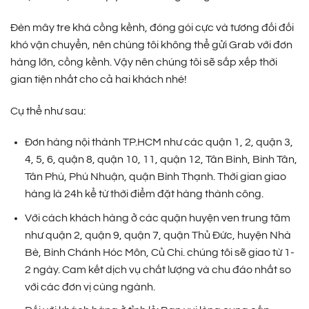
Đèn mây tre khá cồng kềnh, đóng gói cực và tương đối đối
khó vận chuyển, nên chúng tôi không thể gửi Grab với đơn
hàng lớn, cồng kềnh. Vậy nên chúng tôi sẽ sắp xếp thời
gian tiện nhất cho cả hai khách nhé!
Cụ thể như sau:
Đơn hàng nội thành TP.HCM như các quận 1, 2, quận 3,
4, 5, 6, quận 8, quận 10, 11, quận 12, Tân Bình, Bình Tân,
Tân Phú, Phú Nhuận, quận Bình Thạnh. Thời gian giao
hàng là 24h kể từ thời điểm đặt hàng thành công.
Với cách khách hàng ở các quận huyện ven trung tâm
như quận 2, quận 9, quận 7, quận Thủ Đức, huyện Nhà
Bè, Bình Chánh Hóc Môn, Củ Chi. chúng tôi sẽ giao từ 1-
2 ngày. Cam kết dịch vụ chất lượng và chu đáo nhất so
với các đơn vị cùng ngành.