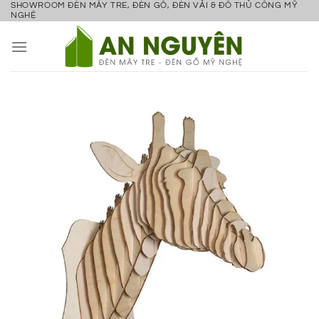
SHOWROOM ĐÈN MÂY TRE, ĐÈN GỖ, ĐÈN VẢI & ĐỒ THỦ CÔNG MỸ
Bỏ
NGHỆ
qua
nội
dung