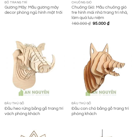
ĐỒ TRANG TRÍ
CHUÔNG GIÓ
Gương Mây: Mẫu gương mây
Chuông Gió: Mẫu chuông gió
decor phòng ngủ hình mặt trời
tre hình mái nhà trang trí nhà,
làm quà lưu niệm
Giá
Giá
160.000
₫
95.000
₫
gốc
hiện
là:
tại
160.000 ₫.
là:
95.000 ₫.
ĐẦU THÚ GỖ
ĐẦU THÚ GỖ
Đầu heo rừng bằng gỗ trang trí
Đầu con chó bằng gỗ trang trí
vách phòng khách
phòng khách