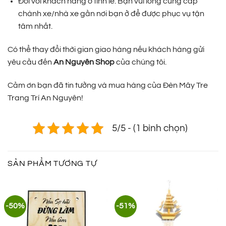
Đối với khách hàng ở tỉnh lẻ: Bạn vui lòng cung cấp
chành xe/nhà xe gần nơi bạn ở để được phục vụ tận
tâm nhất.
Có thể thay đổi thời gian giao hàng nếu khách hàng gửi
yêu cầu đến
An Nguyên Shop
của chúng tôi.
Cảm ơn bạn đã tin tưởng và mua hàng của Đèn Mây Tre
Trang Trí An Nguyên!
5/5 - (1 bình chọn)
SẢN PHẨM TƯƠNG TỰ
-50%
-51%