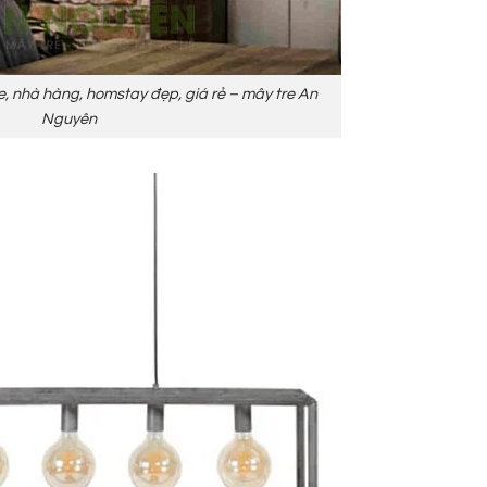
e, nhà hàng, homstay đẹp, giá rẻ – mây tre An
Nguyên