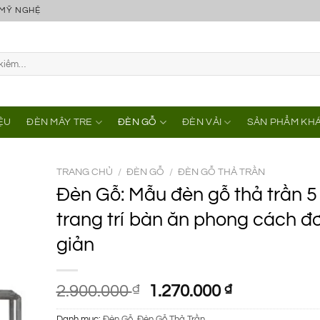
 MỸ NGHỆ
IỆU
ĐÈN MÂY TRE
ĐÈN GỖ
ĐÈN VẢI
SẢN PHẨM KH
TRANG CHỦ
/
ĐÈN GỖ
/
ĐÈN GỖ THẢ TRẦN
Đèn Gỗ: Mẫu đèn gỗ thả trần 5
trang trí bàn ăn phong cách đ
giản
Giá
Giá
2.900.000
₫
1.270.000
₫
gốc
hiện
Danh mục:
Đèn Gỗ
,
Đèn Gỗ Thả Trần