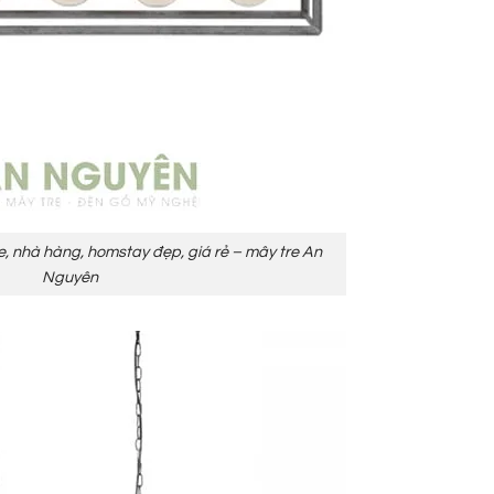
e, nhà hàng, homstay đẹp, giá rẻ – mây tre An
Nguyên