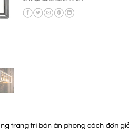
là:
tại
2.900.000 ₫.
là:
1.270.000 ₫
ng trang trí bàn ăn phong cách đơn gi