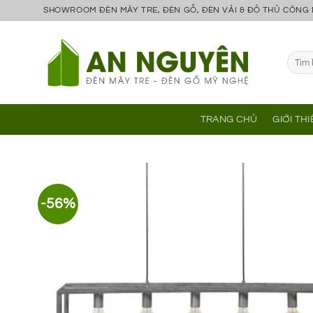
Bỏ
SHOWROOM ĐÈN MÂY TRE, ĐÈN GỖ, ĐÈN VẢI & ĐỒ THỦ CÔNG
qua
nội
Tìm
dung
kiếm:
TRANG CHỦ
GIỚI TH
-56%