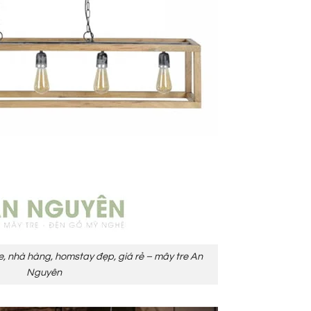
e, nhà hàng, homstay đẹp, giá rẻ – mây tre An
Nguyên