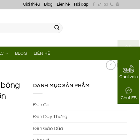
Giới thiệu
Blog
Liên hệ
Hỏi đáp
ÁC
BLOG
LIÊN HỆ
Gọi điện
Chat zalo
 bóng
DANH MỤC SẢN PHẨM
ơn
Chat FB
Đèn Cói
Đèn Dây Thừng
Đèn Gáo Dừa