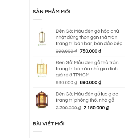
SẢN PHẨM MỚI
Đèn Gỗ: Mẫu đèn gỗ hộp chữ
nhật đứng thon gọn thả trần
trang trí bàn bar, bàn đảo bếp
Giá
Giá
990.000
₫
750.000
₫
gốc
hiện
Đèn Gỗ: Mẫu đèn gỗ thả trần
là:
tại
trang trí bàn ăn nhỏ gia đình
990.000 ₫.
là:
giá rẻ ở TPHCM
750.000 ₫.
Giá
Giá
930.000
₫
690.000
₫
gốc
hiện
Đèn Gỗ: Mẫu đèn gỗ lục giác
là:
tại
trang trí phòng thờ, nhà gỗ
930.000 ₫.
là:
Giá
Giá
2.790.000
₫
2.150.000
₫
690.000 ₫.
gốc
hiện
là:
tại
BÀI VIẾT MỚI
2.790.000 ₫.
là:
2.150.000 ₫.