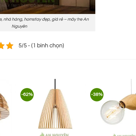
e, nhà hàng, homstay đẹp, giá rẻ – mây tre An
Nguyên
5/5 - (1 bình chọn)
-62%
-38%