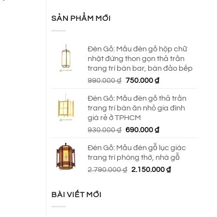
SẢN PHẨM MỚI
Đèn Gỗ: Mẫu đèn gỗ hộp chữ
nhật đứng thon gọn thả trần
trang trí bàn bar, bàn đảo bếp
Giá
Giá
990.000
₫
750.000
₫
gốc
hiện
Đèn Gỗ: Mẫu đèn gỗ thả trần
là:
tại
trang trí bàn ăn nhỏ gia đình
990.000 ₫.
là:
giá rẻ ở TPHCM
750.000 ₫.
Giá
Giá
930.000
₫
690.000
₫
gốc
hiện
Đèn Gỗ: Mẫu đèn gỗ lục giác
là:
tại
trang trí phòng thờ, nhà gỗ
930.000 ₫.
là:
Giá
Giá
2.790.000
₫
2.150.000
₫
690.000 ₫.
gốc
hiện
là:
tại
BÀI VIẾT MỚI
2.790.000 ₫.
là:
2.150.000 ₫.