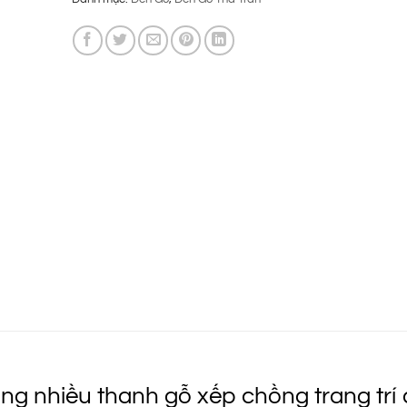
là:
tại
650.000 ₫.
là:
435.000 ₫.
ng nhiều thanh gỗ xếp chồng trang trí