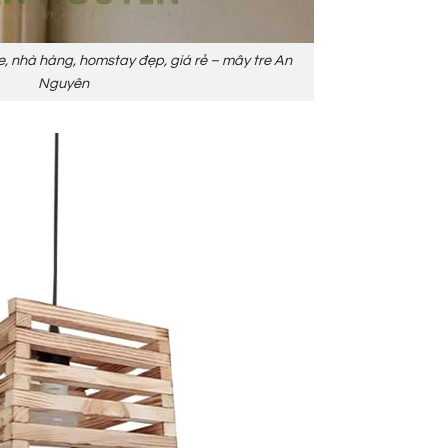
e, nhà hàng, homstay đẹp, giá rẻ – mây tre An
Nguyên