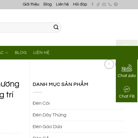
Giới thiệu
Blog
Liên hệ
Hỏi đáp
ÁC
BLOG
LIÊN HỆ
Gọi điện
Chat zalo
hương
DANH MỤC SẢN PHẨM
 trí
Chat FB
Đèn Cói
Đèn Dây Thừng
Đèn Gáo Dừa