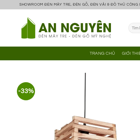
Bỏ
SHOWROOM ĐÈN MÂY TRE, ĐÈN GỖ, ĐÈN VẢI & ĐỒ THỦ CÔNG
qua
nội
Tìm
dung
kiếm:
TRANG CHỦ
GIỚI TH
-33%