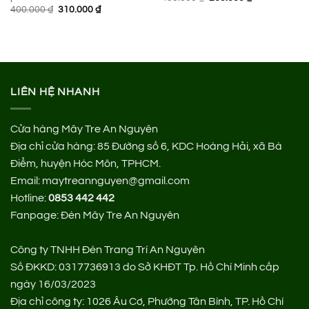
gốc
hiện
Giá
Giá
400.000
₫
310.000
₫
là:
tại
gốc
hiện
450.000 ₫.
là:
là:
tại
265.000 ₫.
400.000 ₫.
là:
310.000 ₫.
LIÊN HỆ NHANH
Cửa hàng Mây Tre An Nguyên
Địa chỉ cửa hàng:
85 Đường số 6, KDC Hoàng Hải, xã Bà
Điểm, huyện Hóc Môn, TPHCM.
Email: maytreannguyen@gmail.com
Hotline:
0853 442 442
Fanpage:
Đèn Mây Tre An Nguyên
Công ty TNHH Đèn Trang Trí An Nguyên
Số ĐKKD: 0317736913 do Sở KHĐT Tp. Hồ Chí Minh cấp
ngày 16/03/2023
Địa chỉ công ty: 1026 Âu Cơ, Phường Tân Bình, TP. Hồ Chí