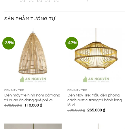
SẢN PHẨM TƯƠNG TỰ
-35%
-47%
ĐÈN MÂY TRE
ĐÈN MÂY TRE
Đèn mây tre hình nơm cá trang
Đèn Mây Tre: Mẫu đèn phong
trí quán ăn đồng quê phi 25
cách rustic trang trí hành lang
lối đi
Giá
Giá
170.000
₫
110.000
₫
gốc
hiện
Giá
Giá
500.000
₫
265.000
₫
là:
tại
gốc
hiện
170.000 ₫.
là:
là:
tại
110.000 ₫.
500.000 ₫.
là:
265.000 ₫.