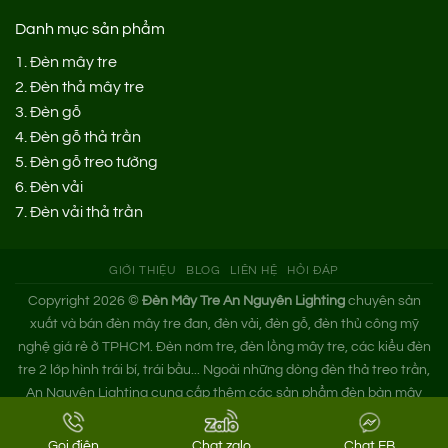
Danh mục sản phẩm
1.
Đèn mây tre
2.
Đèn thả mây tre
3.
Đèn gỗ
4.
Đèn gỗ thả trần
5.
Đèn gỗ treo tường
6.
Đèn vải
7.
Đèn vải thả trần
GIỚI THIỆU
BLOG
LIÊN HỆ
HỎI ĐÁP
Copyright 2026 ©
Đèn Mây Tre An Nguyên Lighting
chuyên sản
xuất và bán đèn mây tre đan, đèn vải, đèn gỗ, đèn thủ công mỹ
nghệ giá rẻ ở TPHCM. Đèn nơm tre, đèn lồng mây tre, các kiểu đèn
tre 2 lớp hình trái bí, trái bầu... Ngoài những dòng đèn thả treo trần,
An Nguyên Lighting cung cấp thêm các sản phẩm đèn bàn mây
tre. Nếu bạn cần tìm xưởng đèn mây tre trang trí hoặc mua đèn tre
đan giá sỉ hãy liên hệ ngay An Nguyên nhé!
Gọi điện
Chat zalo
Chat FB