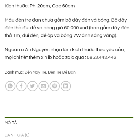
450.000 ₫.
là:
Kích thước: Phi 20cm, Cao 60cm
295.000 ₫.
Mẫu đèn tre đan chưa gồm bộ dây đèn và bóng. Bộ dây
đèn thả đui đế và bóng giá 60.000 vnđ (bao gồm dây đèn
thả 1m, đui đèn, đế ốp và bóng 7W ánh sáng vàng).
Ngoài ra An Nguyên nhận làm kích thước theo yêu cầu,
mọi chi tiêt thêm xin ib hoăc zalo qua : 0853.442.442
Danh mục:
Đèn Mây Tre
,
Đèn Tre Để Bàn
MÔ TẢ
ĐÁNH GIÁ (0)