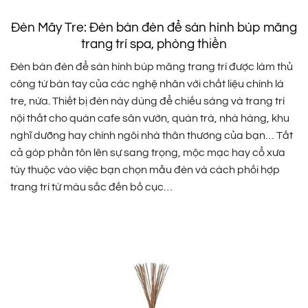
Đèn Mây Tre: Đèn bàn đèn để sàn hình búp măng
trang trí spa, phòng thiền
Đèn bàn đèn để sàn hình búp măng trang trí được làm thủ
công từ bàn tay của các nghệ nhân với chất liệu chính là
tre, nứa. Thiết bị đèn này dùng để chiếu sáng và trang trí
nội thất cho quán cafe sân vườn, quán trà, nhà hàng, khu
nghĩ dưỡng hay chính ngôi nhà thân thương của bạn… Tất
cả góp phần tôn lên sự sang trọng, mộc mạc hay cổ xưa
tùy thuộc vào việc bạn chọn mẫu đèn và cách phối hợp
trang trí từ màu sắc đến bố cục…