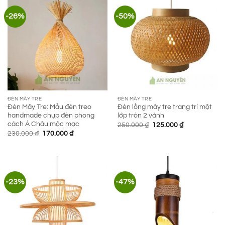
-26%
-50%
ĐÈN MÂY TRE
ĐÈN MÂY TRE
Đèn Mây Tre: Mẫu đèn treo
Đèn lồng mây tre trang trí một
handmade chụp đèn phong
lớp tròn 2 vành
cách Á Châu mộc mạc
Giá
Giá
250.000
₫
125.000
₫
gốc
hiện
Giá
Giá
230.000
₫
170.000
₫
là:
tại
gốc
hiện
250.000 ₫.
là:
là:
tại
125.000 ₫.
230.000 ₫.
là:
170.000 ₫.
-23%
-47%