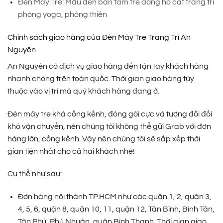
Đèn Mây Tre: Mẫu đèn bàn tăm tre đồng hồ cát trang trí
phòng yoga, phòng thiền
Chính sách giao hàng của Đèn Mây Tre Trang Trí An
Nguyên
An Nguyên có dịch vụ giao hàng đến tận tay khách hàng
nhanh chóng trên toàn quốc. Thời gian giao hàng tùy
thuộc vào vị trí mà quý khách hàng đang ở.
Đèn mây tre khá cồng kềnh, đóng gói cực và tương đối đối
khó vận chuyển, nên chúng tôi không thể gửi Grab với đơn
hàng lớn, cồng kềnh. Vậy nên chúng tôi sẽ sắp xếp thời
gian tiện nhất cho cả hai khách nhé!
Cụ thể như sau:
Đơn hàng nội thành TP.HCM như các quận 1, 2, quận 3,
4, 5, 6, quận 8, quận 10, 11, quận 12, Tân Bình, Bình Tân,
Tân Phú, Phú Nhuận, quận Bình Thạnh. Thời gian giao