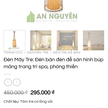
TRANG CHỦ
/
ĐÈN MÂY TRE
/
ĐÈN TRE ĐỂ BÀN
Đèn Mây Tre: Đèn bàn đèn để sàn hình búp
măng trang trí spa, phòng thiền
Giá
Giá
450.000
₫
295.000
₫
gốc
hiện
Chất liệu: Tăm tre có lồng vải
là:
tại