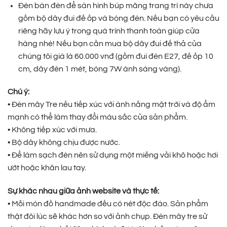
Đèn bàn đèn để sàn hình búp măng trang trí này chưa
gồm bộ dây đui đế ốp và bóng đèn. Nếu bạn có yêu cầu
riêng hãy lưu ý trong quá trình thanh toán giúp cửa
hàng nhé! Nếu bạn cần mua bộ dây đui đế thả của
chúng tôi giá là 60.000 vnđ (gồm đui đèn E27, đế ốp 10
cm, dây đèn 1 mét, bóng 7W ánh sáng vàng).
Chú ý:
• Đèn mây Tre nếu tiếp xúc với ánh nắng mặt trời và độ ẩm
mạnh có thể làm thay đổi màu sắc của sản phẩm.
• Không tiếp xúc với mưa.
• Bộ dây không chịu được nước.
• Để làm sạch đèn nên sử dụng một miếng vải khô hoặc hơi
ướt hoặc khăn lau tay.
Sự khác nhau giữa ảnh website và thực tế:
• Mỗi món đồ handmade đều có nét độc đáo. Sản phẩm
thật đôi lúc sẽ khác hơn so với ảnh chụp. Đèn mây tre sử