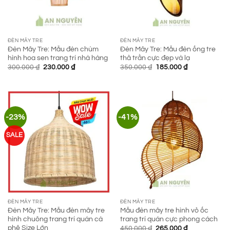
ĐÈN MÂY TRE
ĐÈN MÂY TRE
Đèn Mây Tre: Mẫu đèn chùm
Đèn Mây Tre: Mẫu đèn ống tre
hình hoa sen trang trí nhà hàng
thả trần cực đẹp và lạ
Giá
Giá
Giá
Giá
300.000
₫
230.000
₫
350.000
₫
185.000
₫
gốc
hiện
gốc
hiện
là:
tại
là:
tại
300.000 ₫.
là:
350.000 ₫.
là:
230.000 ₫.
185.000 ₫.
-23%
-41%
SALE
ĐÈN MÂY TRE
ĐÈN MÂY TRE
Đèn Mây Tre: Mẫu đèn mây tre
Mẫu đèn mây tre hình vỏ ốc
hình chuông trang trí quán cà
trang trí quán cực phong cách
phê Size Lớn
Giá
Giá
450.000
₫
265.000
₫