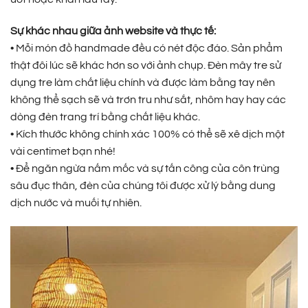
Sự khác nhau giữa ảnh website và thực tế:
• Mỗi món đồ handmade đều có nét độc đáo. Sản phẩm
thật đôi lúc sẽ khác hơn so với ảnh chụp. Đèn mây tre sử
dụng tre làm chất liệu chính và được làm bằng tay nên
không thể sạch sẽ và trơn tru như sắt, nhôm hay hay các
dòng đèn trang trí bằng chất liệu khác.
• Kích thước không chính xác 100% có thể sẽ xê dịch một
vài centimet bạn nhé!
• Để ngăn ngừa nấm mốc và sự tấn công của côn trùng
sâu đục thân, đèn của chúng tôi được xử lý bằng dung
dịch nước và muối tự nhiên.