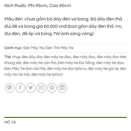
520.000 ₫.
là:
Kích thước: Phi 45cm, Cao 45cm
340.000 ₫.
Mẫu đèn chưa gồm bộ dây đèn và bóng. Bộ dây đèn thả
đui đế và bóng giá 60.000 vnđ (bao gồm dây đèn thả 1m,
đui đèn, đế ốp và bóng 7W ánh sáng vàng).
Danh mục:
Đèn Mây Tre
,
Đèn Thả Mây Tre
Thẻ:
chụp đèn đây đay đèn mây tre đan
,
đèn mây đan
,
đèn mây đan trên
khung sắt
,
đèn mây tre cần thơ
,
Đèn mây tre Đà Nẵng
,
đèn mây tre đan
,
Đèn Mây Tre Đan Giá Rẻ
,
đèn mây tre đan tphcm
,
đèn mây tre giá rẻ
,
đèn
mây tre Hà Nội
,
đèn mây tre tphcm
MÔ TẢ