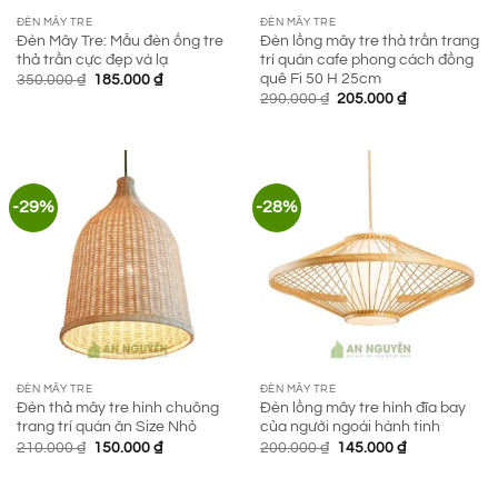
ĐÈN MÂY TRE
ĐÈN MÂY TRE
Đèn Mây Tre: Mẫu đèn ống tre
Đèn lồng mây tre thả trần trang
thả trần cực đẹp và lạ
trí quán cafe phong cách đồng
quê Fi 50 H 25cm
Giá
Giá
350.000
₫
185.000
₫
gốc
hiện
Giá
Giá
290.000
₫
205.000
₫
là:
tại
gốc
hiện
350.000 ₫.
là:
là:
tại
185.000 ₫.
290.000 ₫.
là:
205.000 ₫.
-29%
-28%
ĐÈN MÂY TRE
ĐÈN MÂY TRE
Đèn thả mây tre hình chuông
Đèn lồng mây tre hình đĩa bay
trang trí quán ăn Size Nhỏ
của người ngoài hành tinh
Giá
Giá
Giá
Giá
210.000
₫
150.000
₫
200.000
₫
145.000
₫
gốc
hiện
gốc
hiện
là:
tại
là:
tại
210.000 ₫.
là:
200.000 ₫.
là: