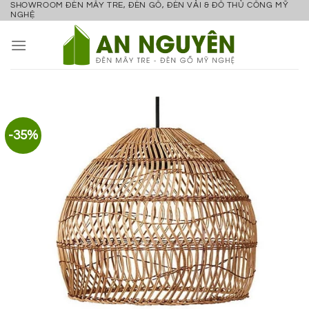
SHOWROOM ĐÈN MÂY TRE, ĐÈN GỖ, ĐÈN VẢI & ĐỒ THỦ CÔNG MỸ
Bỏ
NGHỆ
qua
nội
dung
-35%