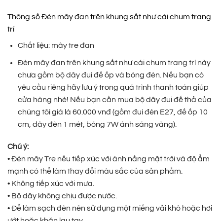
Thông số Đèn mây đan trên khung sắt như cái chum trang
trí
Chất liệu: mây tre đan
Đèn mây đan trên khung sắt như cái chum trang trí này
chưa gồm bộ dây đui đế ốp và bóng đèn. Nếu bạn có
yêu cầu riêng hãy lưu ý trong quá trình thanh toán giúp
cửa hàng nhé! Nếu bạn cần mua bộ dây đui đế thả của
chúng tôi giá là 60.000 vnđ (gồm đui đèn E27, đế ốp 10
cm, dây đèn 1 mét, bóng 7W ánh sáng vàng).
Chú ý:
• Đèn mây Tre nếu tiếp xúc với ánh nắng mặt trời và độ ẩm
mạnh có thể làm thay đổi màu sắc của sản phẩm.
• Không tiếp xúc với mưa.
• Bộ dây không chịu được nước.
• Để làm sạch đèn nên sử dụng một miếng vải khô hoặc hơi
ướt hoặc khăn lau tay.