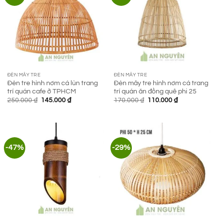
ĐÈN MÂY TRE
ĐÈN MÂY TRE
Đèn tre hình nơm cá lùn trang
Đèn mây tre hình nơm cá trang
trí quán cafe ở TPHCM
trí quán ăn đồng quê phi 25
Giá
Giá
Giá
Giá
250.000
₫
145.000
₫
170.000
₫
110.000
₫
gốc
hiện
gốc
hiện
là:
tại
là:
tại
250.000 ₫.
là:
170.000 ₫.
là:
145.000 ₫.
110.000 ₫.
-47%
-29%