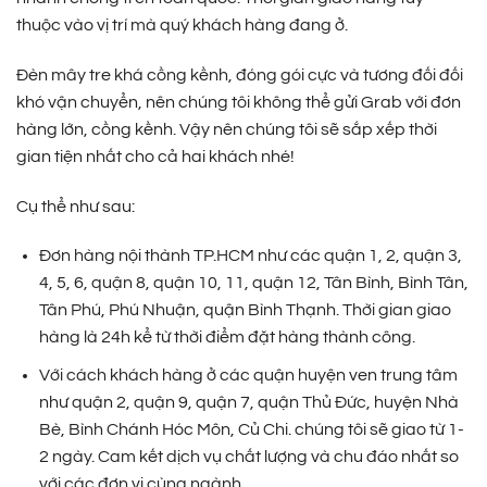
thuộc vào vị trí mà quý khách hàng đang ở.
Đèn mây tre khá cồng kềnh, đóng gói cực và tương đối đối
khó vận chuyển, nên chúng tôi không thể gửi Grab với đơn
hàng lớn, cồng kềnh. Vậy nên chúng tôi sẽ sắp xếp thời
gian tiện nhất cho cả hai khách nhé!
Cụ thể như sau:
Đơn hàng nội thành TP.HCM như các quận 1, 2, quận 3,
4, 5, 6, quận 8, quận 10, 11, quận 12, Tân Bình, Bình Tân,
Tân Phú, Phú Nhuận, quận Bình Thạnh. Thời gian giao
hàng là 24h kể từ thời điểm đặt hàng thành công.
Với cách khách hàng ở các quận huyện ven trung tâm
như quận 2, quận 9, quận 7, quận Thủ Đức, huyện Nhà
Bè, Bình Chánh Hóc Môn, Củ Chi. chúng tôi sẽ giao từ 1-
2 ngày. Cam kết dịch vụ chất lượng và chu đáo nhất so
với các đơn vị cùng ngành.