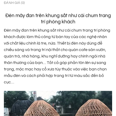
ĐÁNH GIÁ (0)
Đèn mây đan trên khung sắt như cái chum trang
trí phòng khách
Đèn mây đan trên khung sắt như cái chum trang trí phòng
khách được làm thủ công từ bàn tay của các nghệ nhân
với chất liệu chính là tre, nứa. Thiết bị đèn này dùng để
chiếu sáng và trang trí nội thất cho quán cafe sân vườn,
quán trà, nhà hàng, khu nghĩ dưỡng hay chính ngôi nhà
thân thương của bạn… Tất cả góp phần tôn lên sự sang
trọng, mộc mạc hay cổ xưa tùy thuộc vào việc bạn chọn
mẫu đèn và cách phối hợp trang trí từ màu sắc đến bố
cục…