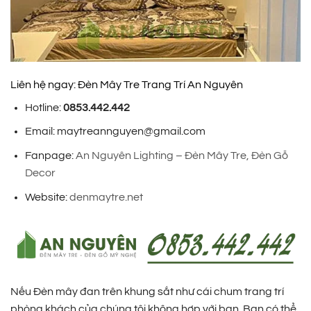
Liên hệ ngay: Đèn Mây Tre Trang Trí An Nguyên
Hotline:
0853.442.442
Email: maytreannguyen@gmail.com
Fanpage:
An Nguyên Lighting – Đèn Mây Tre, Đèn Gỗ
Decor
Website:
denmaytre.net
Nếu Đèn mây đan trên khung sắt như cái chum trang trí
phòng khách của chúng tôi không hợp với bạn. Bạn có thể