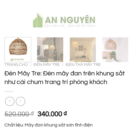
TRANG CHỦ
/
ĐÈN MÂY TRE
/
ĐÈN THẢ MÂY TRE
Đèn Mây Tre: Đèn mây đan trên khung sắt
như cái chum trang trí phòng khách
Giá
Giá
520.000
₫
340.000
₫
gốc
hiện
Chất liệu: Mây đan khung sắt sơn tĩnh điện
là:
tại