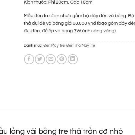
Kích thước: Phi 20cm, Cao 18cm
79.000 ₫.
Mẫu đèn tre đan chưa gồm bộ dây đèn và bóng. Bộ
thả đui đế và bóng giá 60.000 vnđ (bao gồm dây đè
đui đèn, đế ốp và bóng 7W ánh sáng vàng).
Danh mục:
Đèn Mây Tre
,
Đèn Thả Mây Tre
u lồng vải bằng tre thả trần cỡ nhỏ