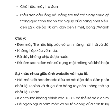
Chất liệu: mây tre đan
Mẫu đèn cầu lồng vải bằng tre thả trần này chưa g
trong quá trình thanh toán giúp cửa hàng nhé! Nếu 
đèn E27, đế ốp 10 cm, dây đèn 1 mét, bóng 7W ánh
Chú ý:
• Đèn mây Tre nếu tiếp xúc với ánh nắng mặt trời và 
• Không tiếp xúc với mưa.
• Bộ dây không chịu được nước.
• Để làm sạch đèn nên sử dụng một miếng vải khô hoặc 
Sự khác nhau giữa ảnh website và thực tế:
• Mỗi món đồ handmade đều có nét độc đáo. Sản phẩm t
chất liệu chính và được làm bằng tay nên không thể sạ
chất liệu khác.
• Kích thước không chính xác 100% có thể sẽ xê dịch m
• Để ngăn ngừa nấm mốc và sự tấn công của côn trùng