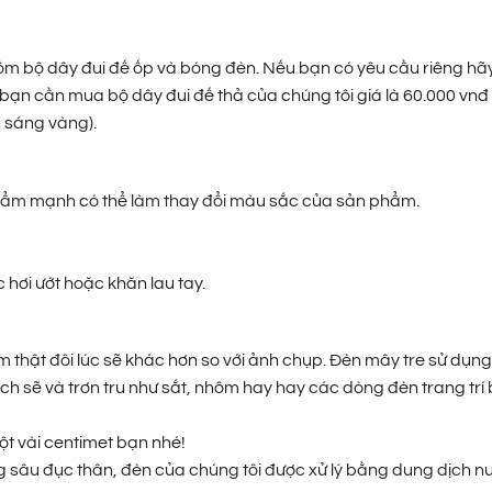
ồm bộ dây đui đế ốp và bóng đèn. Nếu bạn có yêu cầu riêng hãy
bạn cần mua bộ dây đui đế thả của chúng tôi giá là 60.000 vnđ
 sáng vàng).
độ ẩm mạnh có thể làm thay đổi màu sắc của sản phẩm.
hơi ướt hoặc khăn lau tay.
hật đôi lúc sẽ khác hơn so với ảnh chụp. Đèn mây tre sử dụng
ch sẽ và trơn tru như sắt, nhôm hay hay các dòng đèn trang trí
ột vài centimet bạn nhé!
 sâu đục thân, đèn của chúng tôi được xử lý bằng dung dịch n