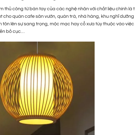
 thủ công từ bàn tay của các nghệ nhân với chất liệu chính là t
thất cho quán cafe sân vườn, quán trà, nhà hàng, khu nghĩ dưỡng
 tôn lên sự sang trọng, mộc mạc hay cổ xưa tùy thuộc vào việc
đến bố cục…