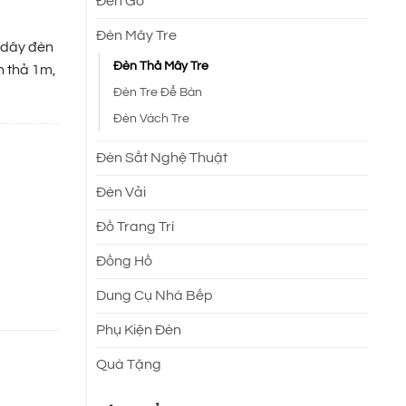
Đèn Gỗ
Đèn Mây Tre
 dây đèn
Đèn Thả Mây Tre
n thả 1m,
Đèn Tre Để Bàn
Đèn Vách Tre
Đèn Sắt Nghệ Thuật
Đèn Vải
Đồ Trang Trí
Đồng Hồ
Dung Cụ Nhà Bếp
Phụ Kiện Đèn
Quà Tặng