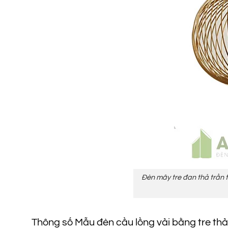
Đèn mây tre đan thả trần tr
Thông số Mẫu đèn cầu lồng vải bằng tre thả