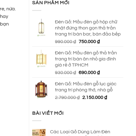
SẢN PHẨM MỚI
re, nứa.
 hay
Đèn Gỗ: Mẫu đèn gỗ hộp chữ
 bạn
nhật đứng thon gọn thả trần
trang trí bàn bar, bàn đảo bếp
Giá
Giá
990.000
₫
750.000
₫
gốc
hiện
Đèn Gỗ: Mẫu đèn gỗ thả trần
là:
tại
trang trí bàn ăn nhỏ gia đình
990.000 ₫.
là:
giá rẻ ở TPHCM
750.000 ₫.
Giá
Giá
930.000
₫
690.000
₫
gốc
hiện
Đèn Gỗ: Mẫu đèn gỗ lục giác
là:
tại
trang trí phòng thờ, nhà gỗ
930.000 ₫.
là:
Giá
Giá
2.790.000
₫
2.150.000
₫
690.000 ₫.
gốc
hiện
là:
tại
BÀI VIẾT MỚI
2.790.000 ₫.
là:
2.150.000 ₫.
Các Loại Gỗ Dùng Làm Đèn