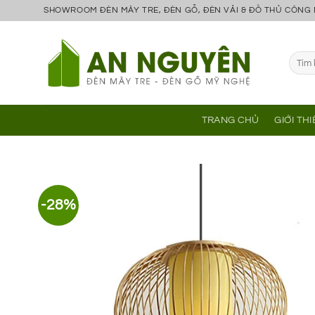
Bỏ
SHOWROOM ĐÈN MÂY TRE, ĐÈN GỖ, ĐÈN VẢI & ĐỒ THỦ CÔNG
qua
nội
Tìm
dung
kiếm:
TRANG CHỦ
GIỚI TH
-28%