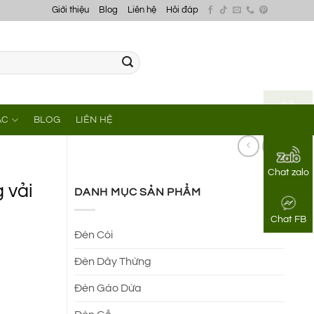
Giới thiệu
Blog
Liên hệ
Hỏi đáp
ÁC
BLOG
LIÊN HỆ
Gọi điện
Chat zalo
 vải
DANH MỤC SẢN PHẨM
Chat FB
Đèn Cói
Đèn Dây Thừng
Đèn Gáo Dừa