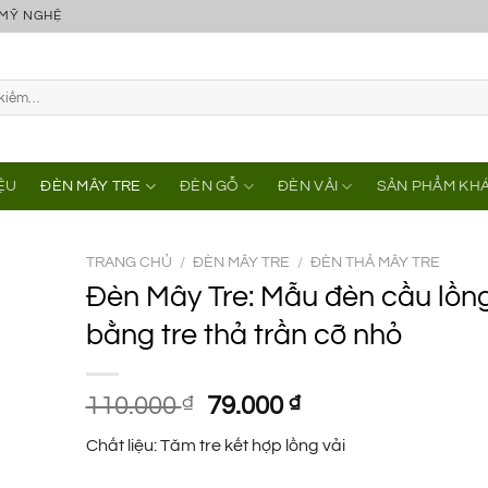
 MỸ NGHỆ
IỆU
ĐÈN MÂY TRE
ĐÈN GỖ
ĐÈN VẢI
SẢN PHẨM KH
TRANG CHỦ
/
ĐÈN MÂY TRE
/
ĐÈN THẢ MÂY TRE
Đèn Mây Tre: Mẫu đèn cầu lồng
bằng tre thả trần cỡ nhỏ
Giá
Giá
110.000
₫
79.000
₫
gốc
hiện
Chất liệu: Tăm tre kết hợp lồng vải
là:
tại
110.000 ₫.
là: