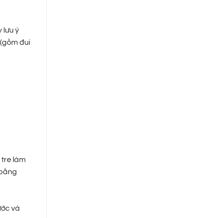
 lưu ý
 (gồm đui
 tre làm
 bằng
ước và