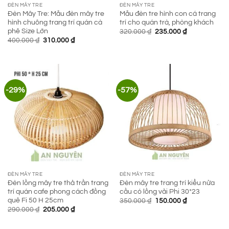
ĐÈN MÂY TRE
ĐÈN MÂY TRE
Đèn Mây Tre: Mẫu đèn mây tre
Mẫu đèn tre hình con cá trang
hình chuông trang trí quán cà
trí cho quán trà, phòng khách
phê Size Lớn
Giá
Giá
320.000
₫
235.000
₫
gốc
hiện
Giá
Giá
400.000
₫
310.000
₫
là:
tại
gốc
hiện
320.000 ₫.
là:
là:
tại
235.000 ₫.
400.000 ₫.
là:
310.000 ₫.
-29%
-57%
ĐÈN MÂY TRE
ĐÈN MÂY TRE
Đèn lồng mây tre thả trần trang
Đèn mây tre trang trí kiểu nửa
trí quán cafe phong cách đồng
cầu có lồng vải Phi 30*23
quê Fi 50 H 25cm
Giá
Giá
350.000
₫
150.000
₫
gốc
hiện
Giá
Giá
290.000
₫
205.000
₫
là:
tại
gốc
hiện
350.000 ₫.
là:
là:
tại
150.000 ₫.
290.000 ₫.
là: