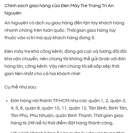
Chính sách giao hàng của Đèn Mây Tre Trang Trí An
Nguyên
An Nguyên có dịch vụ giao hàng đến tận tay khách hàng
nhanh chóng trên toàn quốc. Thời gian giao hàng tùy
thuộc vào vị trí mà quý khách hàng đang ở.
Đèn mây tre khá cồng kềnh, đóng gói cực và tương đối đối
khó vận chuyển, nên chúng tôi không thể gửi Grab với đơn
hàng lớn, cồng kềnh. Vậy nên chúng tôi sẽ sắp xếp thời
gian tiện nhất cho cả hai khách nhé!
Cụ thể như sau:
Đơn hàng nội thành TP.HCM như các quận 1, 2, quận 3,
4, 5, 6, quận 8, quận 10, 11, quận 12, Tân Bình, Bình Tân,
Tân Phú, Phú Nhuận, quận Bình Thạnh. Thời gian giao
hàng là 24h kể từ thời điểm đặt hàng thành công.