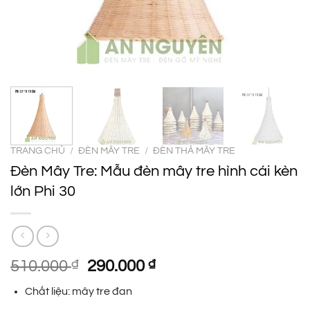
TRANG CHỦ
/
ĐÈN MÂY TRE
/
ĐÈN THẢ MÂY TRE
Đèn Mây Tre: Mẫu đèn mây tre hình cái kèn
lớn Phi 30
Giá
Giá
510.000
₫
290.000
₫
gốc
hiện
Chất liệu: mây tre đan
là:
tại