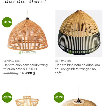
SẢN PHẨM TƯƠNG TỰ
-42%
ĐÈN MÂY TRE
ĐÈN MÂY TRE
Đèn tre hình nơm cá lùn trang
Đèn tre hình nơm cá được làm
trí quán cafe ở TPHCM
thủ công tinh tế trang trí nội
thất
Giá
Giá
250.000
₫
145.000
₫
gốc
hiện
là:
tại
250.000 ₫.
là:
145.000 ₫.
-23%
-27%