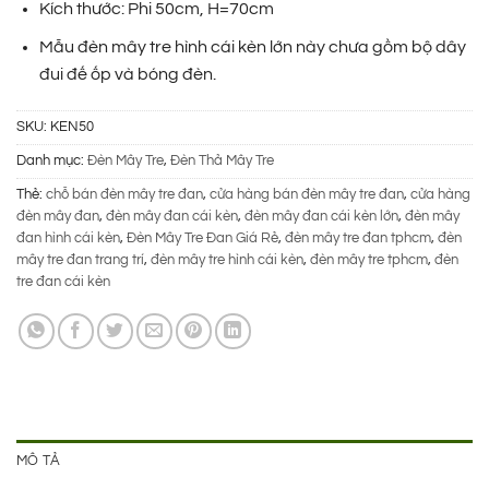
510.000 ₫.
là:
Kích thước: Phi 50cm, H=70cm
290.000 ₫.
Mẫu đèn mây tre hình cái kèn lớn này chưa gồm bộ dây
đui đế ốp và bóng đèn.
SKU:
KEN50
Danh mục:
Đèn Mây Tre
,
Đèn Thả Mây Tre
Thẻ:
chỗ bán đèn mây tre đan
,
cửa hàng bán đèn mây tre đan
,
cửa hàng
đèn mây đan
,
đèn mây đan cái kèn
,
đèn mây đan cái kèn lớn
,
đèn mây
đan hình cái kèn
,
Đèn Mây Tre Đan Giá Rẻ
,
đèn mây tre đan tphcm
,
đèn
mây tre đan trang trí
,
đèn mây tre hình cái kèn
,
đèn mây tre tphcm
,
đèn
tre đan cái kèn
MÔ TẢ