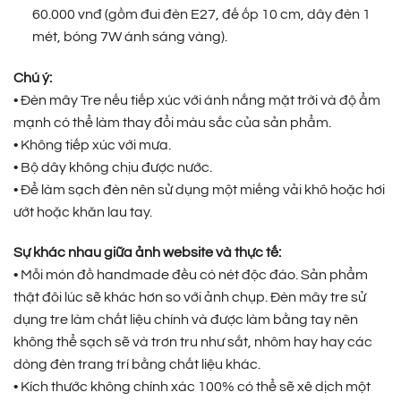
60.000 vnđ (gồm đui đèn E27, đế ốp 10 cm, dây đèn 1
mét, bóng 7W ánh sáng vàng).
Chú ý:
• Đèn mây Tre nếu tiếp xúc với ánh nắng mặt trời và độ ẩm
mạnh có thể làm thay đổi màu sắc của sản phẩm.
• Không tiếp xúc với mưa.
• Bộ dây không chịu được nước.
• Để làm sạch đèn nên sử dụng một miếng vải khô hoặc hơi
ướt hoặc khăn lau tay.
Sự khác nhau giữa ảnh website và thực tế:
• Mỗi món đồ handmade đều có nét độc đáo. Sản phẩm
thật đôi lúc sẽ khác hơn so với ảnh chụp. Đèn mây tre sử
dụng tre làm chất liệu chính và được làm bằng tay nên
không thể sạch sẽ và trơn tru như sắt, nhôm hay hay các
dòng đèn trang trí bằng chất liệu khác.
• Kích thước không chính xác 100% có thể sẽ xê dịch một