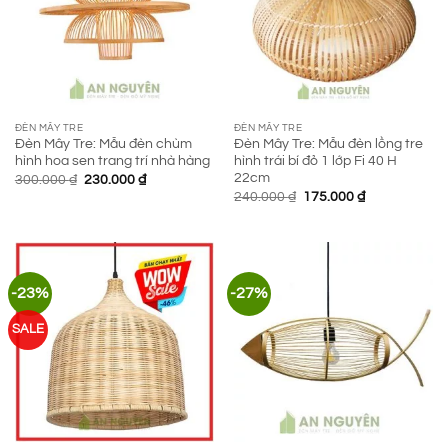
ĐÈN MÂY TRE
ĐÈN MÂY TRE
Đèn Mây Tre: Mẫu đèn chùm
Đèn Mây Tre: Mẫu đèn lồng tre
hình hoa sen trang trí nhà hàng
hình trái bí đỏ 1 lớp Fi 40 H
22cm
Giá
Giá
300.000
₫
230.000
₫
gốc
hiện
Giá
Giá
240.000
₫
175.000
₫
là:
tại
gốc
hiện
300.000 ₫.
là:
là:
tại
230.000 ₫.
240.000 ₫.
là:
175.000 ₫.
-23%
-27%
SALE