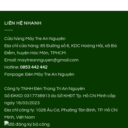
205.000 ₫.
LIÊN HỆ NHANH
Cửa hàng Mây Tre An Nguyên
Địa chỉ cửa hàng:
85 Đường số 6, KDC Hoàng Hải, xã Bà
Điểm, huyện Hóc Môn, TPHCM.
Email: maytreannguyen@gmail.com
Hotline:
0853 442 442
Fanpage:
Đèn Mây Tre An Nguyên
Công ty TNHH Đèn Trang Trí An Nguyên
Số ĐKKD: 0317736913 do Sở KHĐT Tp. Hồ Chí Minh cấp
ngày 16/03/2023
Địa chỉ công ty: 1026 Âu Cơ, Phường Tân Bình, TP. Hồ Chí
Minh, Việt Nam