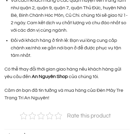
Với cách khách hàng ở các quận huyện ven trung tâm
như quận 2, quận 9, quận 7, quận Thủ Đức, huyện Nhà
Bè, Bình Chánh Hóc Môn, Củ Chi. chúng tôi sẽ giao từ 1-
2 ngày. Cam kết dịch vụ chất lượng và chu đáo nhất so
với các đơn vị cùng ngành.
Đối với khách hàng ở tỉnh lẻ: Bạn vui lòng cung cấp
chành xe/nhà xe gần nơi bạn ở để được phục vụ tận
tâm nhất.
Có thể thay đổi thời gian giao hàng nếu khách hàng gửi
yêu cầu đến
An Nguyên Shop
của chúng tôi.
Cảm ơn bạn đã tin tưởng và mua hàng của Đèn Mây Tre
Trang Trí An Nguyên!
Rate this product