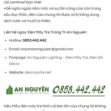
vài centimet bạn nhé!
• Để ngăn ngừa nấm mốc và sự tấn công của côn trùng
sâu đục thân, đèn của chúng tôi được xử lý bằng dung
dịch nước và muối tự nhiên.
Liên hệ ngay: Đèn Mây Tre Trang Trí An Nguyên
Hotline:
0853.442.442
Email: maytreannguyen@gmail.com
Fanpage:
An Nguyên Lighting – Đèn Mây Tre, Đèn Gỗ
Decor
Website:
denmaytre.net
Nếu Mẫu đèn mây tre hình cái kèn lớn của chúng tôi không