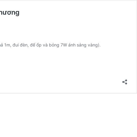
thương
ả 1m, đui đèn, đế ốp và bóng 7W ánh sáng vàng).