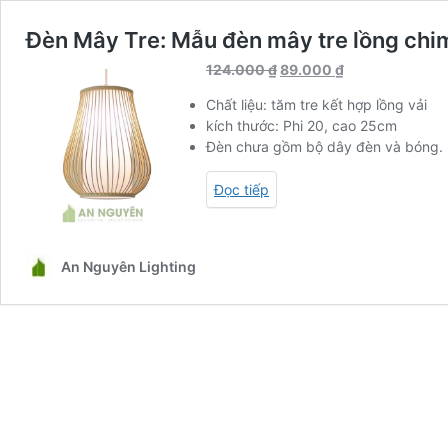
Đèn Mây Tre: Mẫu đèn mây tre lồng chim
Giá
Giá
124.000
₫
89.000
₫
gốc
hiện
Chất liệu: tăm tre kết hợp lồng vải
là:
tại
kích thước: Phi 20, cao 25cm
124.000 ₫.
là:
Đèn chưa gồm bộ dây đèn và bóng. B
89.000 ₫.
Đọc tiếp
An Nguyên Lighting