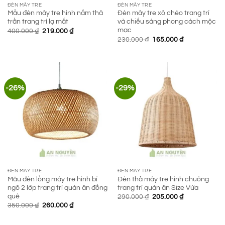
ĐÈN MÂY TRE
ĐÈN MÂY TRE
Mẫu đèn mây tre hình nấm thả
Đèn mây tre xô chéo trang trí
trần trang trí lạ mắt
và chiếu sáng phong cách mộc
mạc
Giá
Giá
400.000
₫
219.000
₫
gốc
hiện
Giá
Giá
230.000
₫
165.000
₫
là:
tại
gốc
hiện
400.000 ₫.
là:
là:
tại
219.000 ₫.
230.000 ₫.
là:
165.000 ₫.
-26%
-29%
ĐÈN MÂY TRE
ĐÈN MÂY TRE
Mẫu đèn lồng mây tre hình bí
Đèn thả mây tre hình chuông
ngô 2 lớp trang trí quán ăn đồng
trang trí quán ăn Size Vừa
quê
Giá
Giá
290.000
₫
205.000
₫
gốc
hiện
Giá
Giá
350.000
₫
260.000
₫
là:
tại
gốc
hiện
290.000 ₫.
là:
là:
tại
205.000 ₫.
350.000 ₫.
là: