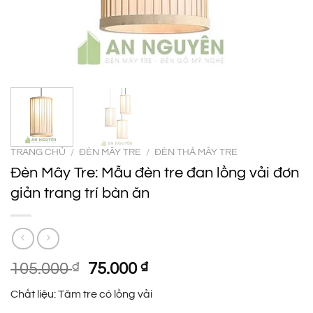
TRANG CHỦ
/
ĐÈN MÂY TRE
/
ĐÈN THẢ MÂY TRE
Đèn Mây Tre: Mẫu đèn tre đan lồng vải đơn
giản trang trí bàn ăn
Giá
Giá
105.000
₫
75.000
₫
gốc
hiện
Chất liệu: Tăm tre có lồng vải
là:
tại