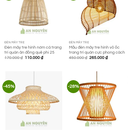
ĐÈN MÂY TRE
ĐÈN MÂY TRE
Đèn mây tre hình nơm cá trang
Mẫu đèn mây tre hình vỏ ốc
trí quán ăn đồng quê phi 25
trang trí quán cực phong cách
Giá
Giá
Giá
Giá
170.000
₫
110.000
₫
450.000
₫
265.000
₫
gốc
hiện
gốc
hiện
là:
tại
là:
tại
170.000 ₫.
là:
450.000 ₫.
là:
110.000 ₫.
265.000 ₫.
-45%
-28%