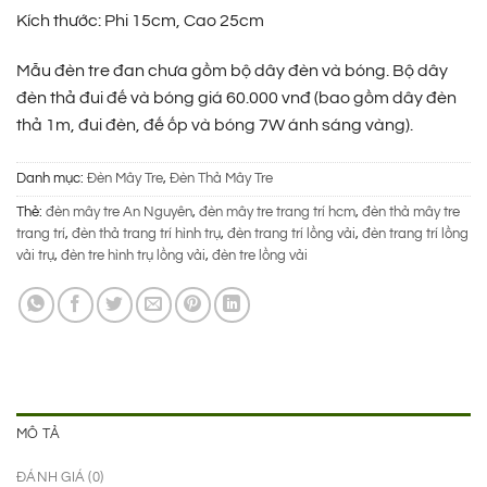
105.000 ₫.
là:
Kích thước: Phi 15cm, Cao 25cm
75.000 ₫.
Mẫu đèn tre đan chưa gồm bộ dây đèn và bóng. Bộ dây
đèn thả đui đế và bóng giá 60.000 vnđ (bao gồm dây đèn
thả 1m, đui đèn, đế ốp và bóng 7W ánh sáng vàng).
Danh mục:
Đèn Mây Tre
,
Đèn Thả Mây Tre
Thẻ:
đèn mây tre An Nguyên
,
đèn mây tre trang trí hcm
,
đèn thả mây tre
trang trí
,
đèn thả trang trí hình trụ
,
đèn trang trí lồng vải
,
đèn trang trí lồng
vải trụ
,
đèn tre hình trụ lồng vải
,
đèn tre lồng vải
MÔ TẢ
ĐÁNH GIÁ (0)