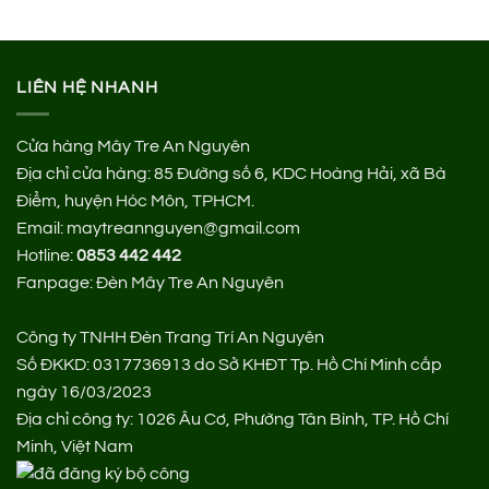
260.000 ₫.
LIÊN HỆ NHANH
Cửa hàng Mây Tre An Nguyên
Địa chỉ cửa hàng:
85 Đường số 6, KDC Hoàng Hải, xã Bà
Điểm, huyện Hóc Môn, TPHCM.
Email: maytreannguyen@gmail.com
Hotline:
0853 442 442
Fanpage:
Đèn Mây Tre An Nguyên
Công ty TNHH Đèn Trang Trí An Nguyên
Số ĐKKD: 0317736913 do Sở KHĐT Tp. Hồ Chí Minh cấp
ngày 16/03/2023
Địa chỉ công ty: 1026 Âu Cơ, Phường Tân Bình, TP. Hồ Chí
Minh, Việt Nam