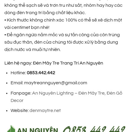
không thể sạch sẽ và trơn tru như sắt, nhôm hay hay các
dòng đèn trang trí bằng chất liệu khác.
• Kích thước không chính xác 100% có thể sẽ xê dịch một
vài centimet bạn nhé!
• Để ngăn ngừa nấm mốc và sự tấn công của côn trùng
sâu đục thân, đèn của chúng tôi được xử lý bằng dung
dịch nước và muối tự nhiên.
Liên hệ ngay: Đèn Mây Tre Trang Trí An Nguyên
Hotline:
0853.442.442
Email: maytreannguyen@gmail.com
Fanpage:
An Nguyên Lighting – Đèn Mây Tre, Đèn Gỗ
Decor
Website:
denmaytre.net