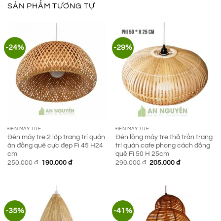
SẢN PHẨM TƯƠNG TỰ
-24%
-29%
ĐÈN MÂY TRE
ĐÈN MÂY TRE
Đèn mây tre 2 lớp trang trí quán
Đèn lồng mây tre thả trần trang
ăn đồng quê cực đẹp Fi 45 H24
trí quán cafe phong cách đồng
cm
quê Fi 50 H 25cm
Giá
Giá
Giá
Giá
250.000
₫
190.000
₫
290.000
₫
205.000
₫
gốc
hiện
gốc
hiện
là:
tại
là:
tại
250.000 ₫.
là:
290.000 ₫.
là:
190.000 ₫.
205.000 ₫.
-35%
-41%