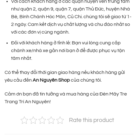
Với cách khách hàng ở các quận huyện ven trung tâm
như quận 2, quận 9, quận 7, quận Thủ Đức, huyện Nhà
Bè, Bình Chánh Hóc Môn, Củ Chi. chúng tôi sẽ giao từ 1-
2 ngày. Cam kết dịch vụ chất lượng và chu đáo nhất so
với các đơn vị cùng ngành.
Đối với khách hàng ở tỉnh lẻ: Bạn vui lòng cung cấp
chành xe/nhà xe gần nơi bạn ở để được phục vụ tận
tâm nhất.
Có thể thay đổi thời gian giao hàng nếu khách hàng gửi
yêu cầu đến
An Nguyên Shop
của chúng tôi.
Cảm ơn bạn đã tin tưởng và mua hàng của Đèn Mây Tre
Trang Trí An Nguyên!
Rate this product