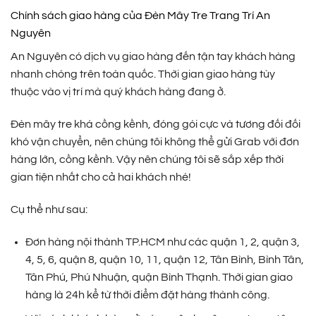
Chính sách giao hàng của Đèn Mây Tre Trang Trí An
Nguyên
An Nguyên có dịch vụ giao hàng đến tận tay khách hàng
nhanh chóng trên toàn quốc. Thời gian giao hàng tùy
thuộc vào vị trí mà quý khách hàng đang ở.
Đèn mây tre khá cồng kềnh, đóng gói cực và tương đối đối
khó vận chuyển, nên chúng tôi không thể gửi Grab với đơn
hàng lớn, cồng kềnh. Vậy nên chúng tôi sẽ sắp xếp thời
gian tiện nhất cho cả hai khách nhé!
Cụ thể như sau:
Đơn hàng nội thành TP.HCM như các quận 1, 2, quận 3,
4, 5, 6, quận 8, quận 10, 11, quận 12, Tân Bình, Bình Tân,
Tân Phú, Phú Nhuận, quận Bình Thạnh. Thời gian giao
hàng là 24h kể từ thời điểm đặt hàng thành công.