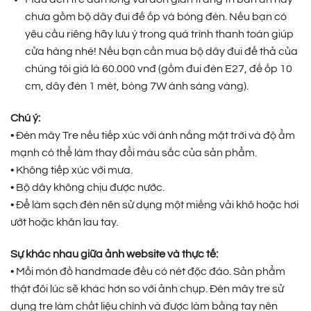
chưa gồm bộ dây đui đế ốp và bóng đèn. Nếu bạn có
yêu cầu riêng hãy lưu ý trong quá trình thanh toán giúp
cửa hàng nhé! Nếu bạn cần mua bộ dây đui đế thả của
chúng tôi giá là 60.000 vnđ (gồm đui đèn E27, đế ốp 10
cm, dây đèn 1 mét, bóng 7W ánh sáng vàng).
Chú ý:
• Đèn mây Tre nếu tiếp xúc với ánh nắng mặt trời và độ ẩm
mạnh có thể làm thay đổi màu sắc của sản phẩm.
• Không tiếp xúc với mưa.
• Bộ dây không chịu được nước.
• Để làm sạch đèn nên sử dụng một miếng vải khô hoặc hơi
ướt hoặc khăn lau tay.
Sự khác nhau giữa ảnh website và thực tế:
• Mỗi món đồ handmade đều có nét độc đáo. Sản phẩm
thật đôi lúc sẽ khác hơn so với ảnh chụp. Đèn mây tre sử
dụng tre làm chất liệu chính và được làm bằng tay nên