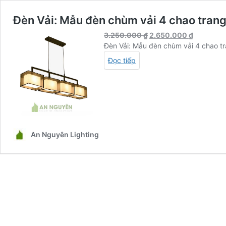
Đèn Vải: Mẫu đèn chùm vải 4 chao trang 
Giá
Giá
3.250.000
₫
2.650.000
₫
gốc
hiện
Đèn Vải: Mẫu đèn chùm vải 4 chao tra
là:
tại
Đọc tiếp
3.250.000 ₫.
là:
2.650.00
An Nguyên Lighting