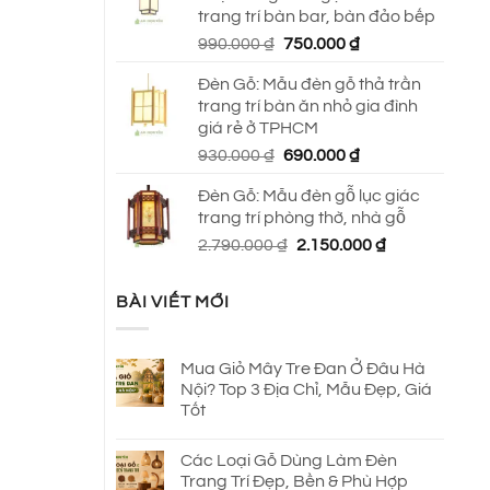
trang trí bàn bar, bàn đảo bếp
Giá
Giá
990.000
₫
750.000
₫
gốc
hiện
Đèn Gỗ: Mẫu đèn gỗ thả trần
là:
tại
trang trí bàn ăn nhỏ gia đình
990.000 ₫.
là:
giá rẻ ở TPHCM
750.000 ₫.
Giá
Giá
930.000
₫
690.000
₫
gốc
hiện
Đèn Gỗ: Mẫu đèn gỗ lục giác
là:
tại
trang trí phòng thờ, nhà gỗ
930.000 ₫.
là:
Giá
Giá
2.790.000
₫
2.150.000
₫
690.000 ₫.
gốc
hiện
là:
tại
BÀI VIẾT MỚI
2.790.000 ₫.
là:
2.150.000 ₫.
Mua Giỏ Mây Tre Đan Ở Đâu Hà
Nội? Top 3 Địa Chỉ, Mẫu Đẹp, Giá
Tốt
Các Loại Gỗ Dùng Làm Đèn
Trang Trí Đẹp, Bền & Phù Hợp