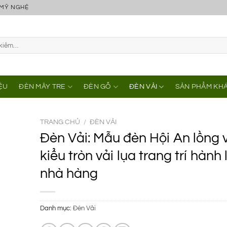
 MỸ NGHỆ
IỆU
ĐÈN MÂY TRE
ĐÈN GỖ
ĐÈN VẢI
SẢN PHẨM KH
TRANG CHỦ
/
ĐÈN VẢI
Đèn Vải: Mẫu đèn Hội An lồng 
kiểu tròn vải lụa trang trí hành
nhà hàng
Danh mục:
Đèn Vải