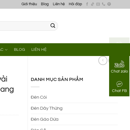
Giới thiệu
Blog
Liên hệ
Hỏi đáp
ÁC
BLOG
LIÊN HỆ
Gọi điện
Chat zalo
vải
DANH MỤC SẢN PHẨM
 lang
Chat FB
Đèn Cói
Đèn Dây Thừng
Đèn Gáo Dừa