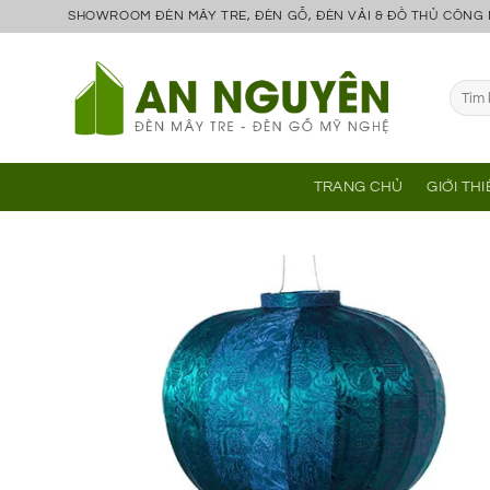
Bỏ
SHOWROOM ĐÈN MÂY TRE, ĐÈN GỖ, ĐÈN VẢI & ĐỒ THỦ CÔNG
qua
nội
Tìm
dung
kiếm:
TRANG CHỦ
GIỚI TH