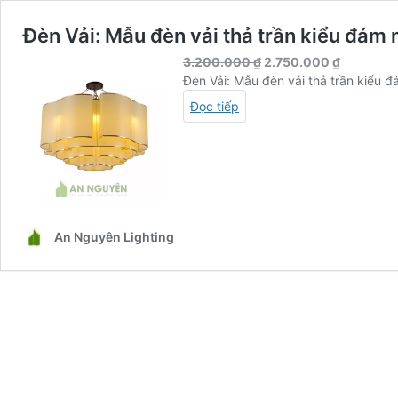
Đèn Vải: Mẫu đèn vải thả trần kiểu đám 
Giá
Giá
3.200.000
₫
2.750.000
₫
gốc
hiện
Đèn Vải: Mẫu đèn vải thả trần kiểu 
là:
tại
Đọc tiếp
3.200.000 ₫.
là:
2.750.00
An Nguyên Lighting