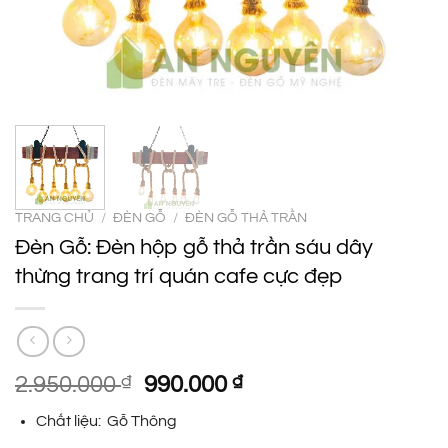
TRANG CHỦ
/
ĐÈN GỖ
/
ĐÈN GỖ THẢ TRẦN
Đèn Gỗ: Đèn hộp gỗ thả trần sáu dây
thừng trang trí quán cafe cực đẹp
Giá
Giá
2.950.000
₫
990.000
₫
gốc
hiện
Chất liệu: Gỗ Thông
là:
tại