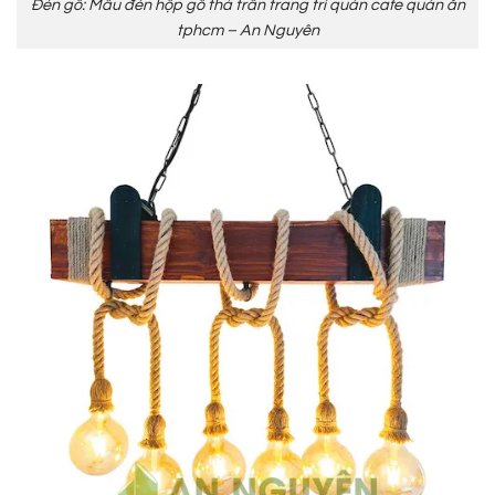
Đèn gỗ: Mẫu đèn hộp gỗ thả trần trang trí quán cafe quán ăn
tphcm – An Nguyên