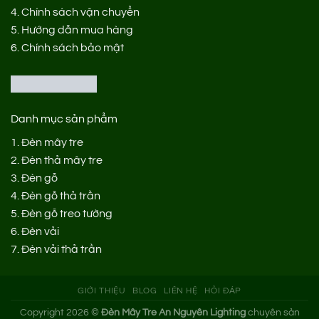
4.
Chính sách vận chuyển
5.
Hướng dẫn mua hàng
6.
Chính sách bảo mật
Danh mục sản phẩm
1.
Đèn mây tre
2.
Đèn thả mây tre
3.
Đèn gỗ
4.
Đèn gỗ thả trần
5.
Đèn gỗ treo tường
6.
Đèn vải
7.
Đèn vải thả trần
GIỚI THIỆU
BLOG
LIÊN HỆ
HỎI ĐÁP
Copyright 2026 ©
Đèn Mây Tre An Nguyên Lighting
chuyên sản