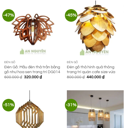
560.000 ₫.
-47%
-45%
ĐÈN GỖ
ĐÈN GỖ
Đèn Gỗ: Mẫu đèn thả trần bằng
Đèn gỗ thả hình quả thông
gỗ như hoa sen trang trí DG014
trang trí quán cafe size vừa
Giá
Giá
Giá
Giá
600.000
₫
320.000
₫
800.000
₫
440.000
₫
gốc
hiện
gốc
hiện
là:
tại
là:
tại
600.000 ₫.
là:
800.000 ₫.
là:
320.000 ₫.
440.000 ₫.
-51%
-31%