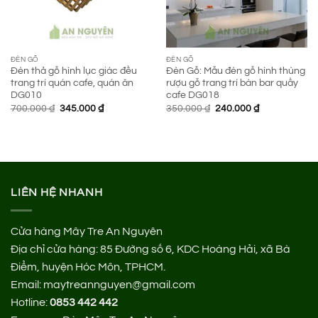
ĐÈN GỖ
ĐÈN GỖ
Đèn thả gỗ hình lục giác đều
Đèn Gỗ: Mẫu đèn gỗ hình thùng
trang trí quán cafe, quán ăn
rượu gỗ trang trí bàn bar quầy
DG010
cafe DG018
Giá
Giá
Giá
Giá
700.000
₫
345.000
₫
350.000
₫
240.000
₫
gốc
hiện
gốc
hiện
là:
tại
là:
tại
700.000 ₫.
là:
350.000 ₫.
là:
345.000 ₫.
240.000 ₫.
LIÊN HỆ NHANH
Cửa hàng Mây Tre An Nguyên
Địa chỉ cửa hàng:
85 Đường số 6, KDC Hoàng Hải, xã Bà
Điểm, huyện Hóc Môn, TPHCM.
Email: maytreannguyen@gmail.com
Hotline:
0853 442 442