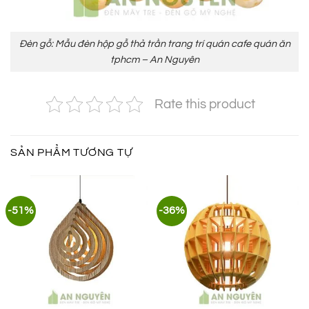
Đèn gỗ: Mẫu đèn hộp gỗ thả trần trang trí quán cafe quán ăn
tphcm – An Nguyên
Rate this product
SẢN PHẨM TƯƠNG TỰ
-51%
-36%