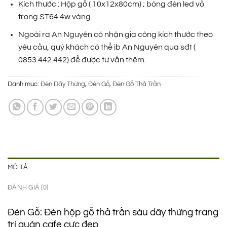
2.950.000 ₫.
là:
Kích thước : Hộp gỗ ( 10x12x80cm) ; bóng đèn led vỏ
990.000 ₫.
trong ST64 4w vàng
Ngoài ra An Nguyên có nhận gia công kích thước theo
yêu cầu, quý khách có thể ib An Nguyên qua sđt (
0853.442.442) để được tư vấn thêm.
Danh mục:
Đèn Dây Thừng
,
Đèn Gỗ
,
Đèn Gỗ Thả Trần
MÔ TẢ
ĐÁNH GIÁ (0)
Đèn Gỗ: Đèn hộp gỗ thả trần sáu dây thừng trang
trí quán cafe cực đẹp