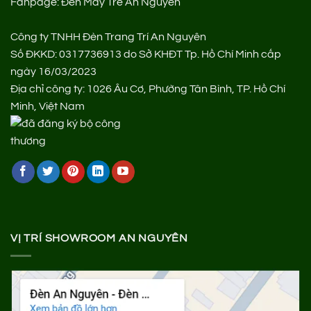
Fanpage:
Đèn Mây Tre An Nguyên
Công ty TNHH Đèn Trang Trí An Nguyên
Số ĐKKD: 0317736913 do Sở KHĐT Tp. Hồ Chí Minh cấp
ngày 16/03/2023
Địa chỉ công ty: 1026 Âu Cơ, Phường Tân Bình, TP. Hồ Chí
Minh, Việt Nam
VỊ TRÍ SHOWROOM AN NGUYÊN