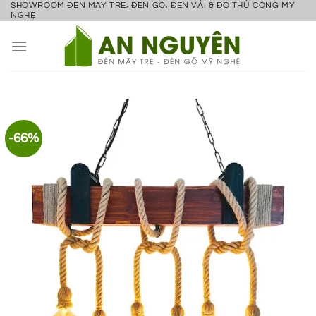
SHOWROOM ĐÈN MÂY TRE, ĐÈN GỖ, ĐÈN VẢI & ĐỒ THỦ CÔNG MỸ
Bỏ
NGHỆ
qua
nội
dung
-66%