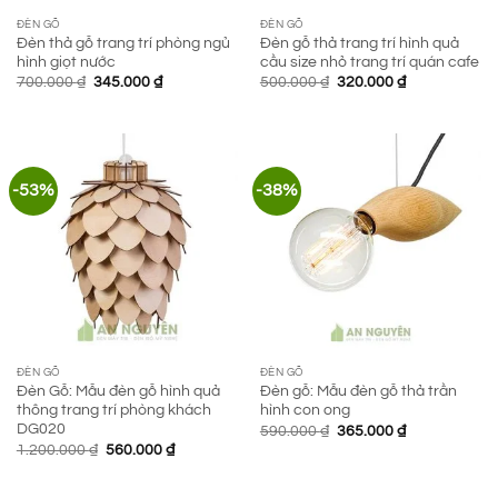
ĐÈN GỖ
ĐÈN GỖ
Đèn thả gỗ trang trí phòng ngủ
Đèn gỗ thả trang trí hình quả
hình giọt nước
cầu size nhỏ trang trí quán cafe
Giá
Giá
Giá
Giá
700.000
₫
345.000
₫
500.000
₫
320.000
₫
gốc
hiện
gốc
hiện
là:
tại
là:
tại
700.000 ₫.
là:
500.000 ₫.
là:
345.000 ₫.
320.000 ₫.
-53%
-38%
ĐÈN GỖ
ĐÈN GỖ
Đèn Gỗ: Mẫu đèn gỗ hình quả
Đèn gỗ: Mẫu đèn gỗ thả trần
thông trang trí phòng khách
hình con ong
DG020
Giá
Giá
590.000
₫
365.000
₫
gốc
hiện
Giá
Giá
1.200.000
₫
560.000
₫
là:
tại
gốc
hiện
590.000 ₫.
là:
là:
tại
365.000 ₫.
1.200.000 ₫.
là: