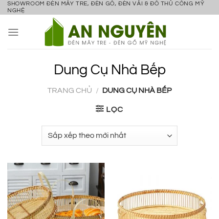
SHOWROOM ĐÈN MÂY TRE, ĐÈN GỖ, ĐÈN VẢI & ĐỒ THỦ CÔNG MỸ
Bỏ
NGHỆ
qua
nội
dung
Dung Cụ Nhà Bếp
TRANG CHỦ
/
DUNG CỤ NHÀ BẾP
LỌC