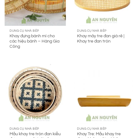
DUNG CỤ NHÀ BẾP
DUNG CỤ NHÀ BẾP
Khay đựng bánh mì cho
Khay mây tre đan giá rẻ |
các hiệu bánh – Hàng Gia
Khay tre đan tròn
Công
DUNG CỤ NHÀ BẾP
DUNG CỤ NHÀ BẾP
Mẫu khay tre tròn đan kiểu
Khay Tre: Mẫu khay tre