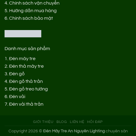
4.
Chính sách vận chuyển
5.
Hướng dẫn mua hàng
6.
Chính sách bảo mật
Danh mục sản phẩm
1.
Đèn mây tre
2.
Đèn thả mây tre
3.
Đèn gỗ
4.
Đèn gỗ thả trần
5.
Đèn gỗ treo tường
6.
Đèn vải
7.
Đèn vải thả trần
GIỚI THIỆU
BLOG
LIÊN HỆ
HỎI ĐÁP
Copyright 2026 ©
Đèn Mây Tre An Nguyên Lighting
chuyên sản