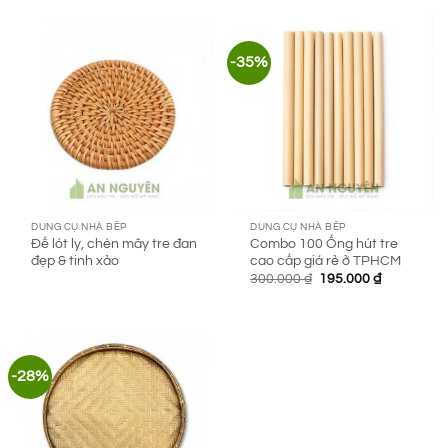
50.000 ₫.
là:
19.000 ₫.
-35%
DUNG CỤ NHÀ BẾP
DUNG CỤ NHÀ BẾP
Đế lót ly, chén mây tre đan
Combo 100 Ống hút tre
đẹp & tinh xảo
cao cấp giá rẻ ở TPHCM
Giá
Giá
300.000
₫
195.000
₫
gốc
hiện
là:
tại
300.000 ₫.
là:
195.000 ₫.
-28%