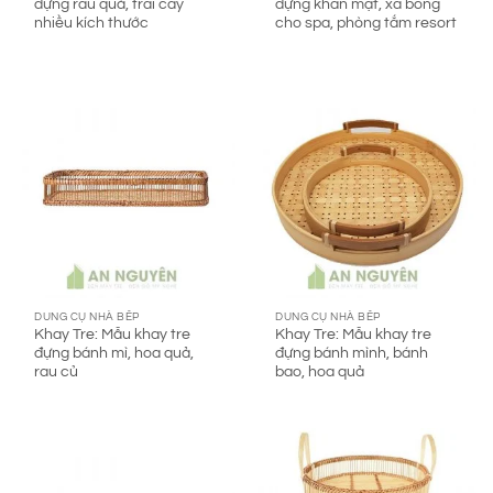
đựng rau quả, trái cây
đựng khăn mặt, xà bông
nhiều kích thước
cho spa, phòng tắm resort
DUNG CỤ NHÀ BẾP
DUNG CỤ NHÀ BẾP
Khay Tre: Mẫu khay tre
Khay Tre: Mẫu khay tre
đựng bánh mì, hoa quả,
đựng bánh mình, bánh
rau củ
bao, hoa quả