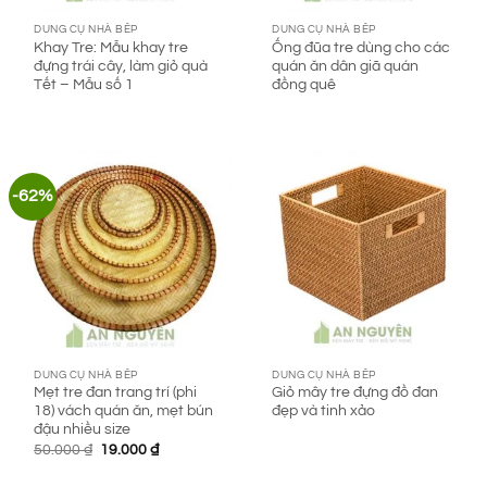
DUNG CỤ NHÀ BẾP
DUNG CỤ NHÀ BẾP
Khay Tre: Mẫu khay tre
Ống đũa tre dùng cho các
đựng trái cây, làm giỏ quà
quán ăn dân giã quán
Tết – Mẫu số 1
đồng quê
-62%
DUNG CỤ NHÀ BẾP
DUNG CỤ NHÀ BẾP
Mẹt tre đan trang trí (phi
Giỏ mây tre đựng đồ đan
18) vách quán ăn, mẹt bún
đẹp và tinh xảo
đậu nhiều size
Giá
Giá
50.000
₫
19.000
₫
gốc
hiện
là:
tại