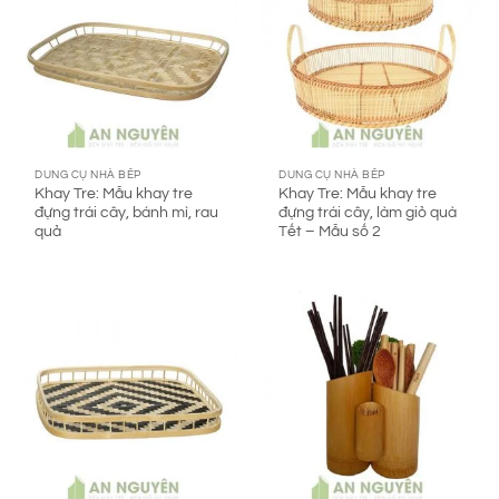
DUNG CỤ NHÀ BẾP
DUNG CỤ NHÀ BẾP
Khay Tre: Mẫu khay tre
Khay Tre: Mẫu khay tre
đựng trái cây, bánh mì, rau
đựng trái cây, làm giỏ quà
quả
Tết – Mẫu số 2