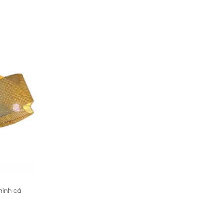
₫.
hình cá