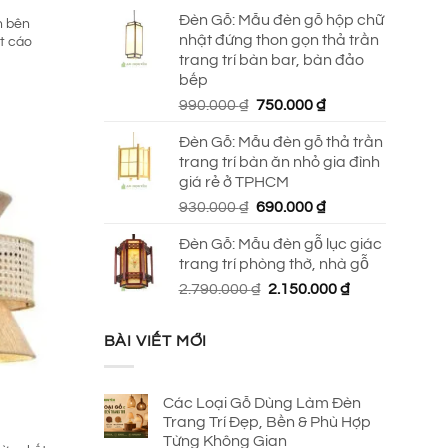
Đèn Gỗ: Mẫu đèn gỗ hộp chữ
n bên
nhật đứng thon gọn thả trần
t cáo
trang trí bàn bar, bàn đảo
bếp
Giá
Giá
990.000
₫
750.000
₫
gốc
hiện
₫.
Đèn Gỗ: Mẫu đèn gỗ thả trần
là:
tại
trang trí bàn ăn nhỏ gia đình
990.000 ₫.
là:
giá rẻ ở TPHCM
750.000 ₫.
Giá
Giá
930.000
₫
690.000
₫
gốc
hiện
Đèn Gỗ: Mẫu đèn gỗ lục giác
là:
tại
trang trí phòng thờ, nhà gỗ
930.000 ₫.
là:
Giá
Giá
2.790.000
₫
2.150.000
₫
690.000 ₫.
gốc
hiện
là:
tại
BÀI VIẾT MỚI
2.790.000 ₫.
là:
2.150.000 ₫.
Các Loại Gỗ Dùng Làm Đèn
Trang Trí Đẹp, Bền & Phù Hợp
Từng Không Gian