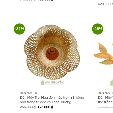
gốc
hiện
420.000
là:
tại
745.000 ₫.
là:
495.000 ₫.
-31%
-26%
ĐÈN MÂY TRE
ĐÈN MÂY 
Đèn Mây Tre: Mẫu đèn mây tre hình bông
Đèn Mây 
hoa trang trí các khu nghỉ dưỡng
thả trần 
Giá
Giá
255.000
₫
175.000
₫
1.950.00
gốc
hiện