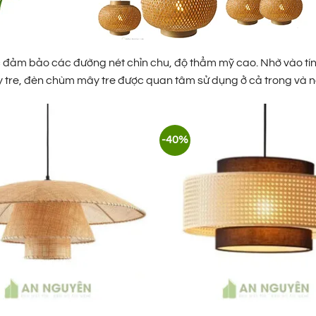
đảm bảo các đường nét chỉn chu, độ thẩm mỹ cao. Nhờ vào tí
tre, đèn chùm mây tre được quan tâm sử dụng ở cả trong và n
-40%