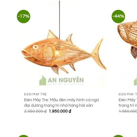
-17%
-44%
ĐÈN MÂY TRE
ĐÈN MÂY 
Đèn Mây Tre: Mẫu đèn mây hình cá ngừ
Đèn Mây 
đại dương trang trí nhà hàng hải sản
trang trí
Giá
Giá
2.350.000
₫
1.950.000
₫
1.950.00
gốc
hiện
là:
tại
2.350.000 ₫.
là:
1.950.000 ₫.