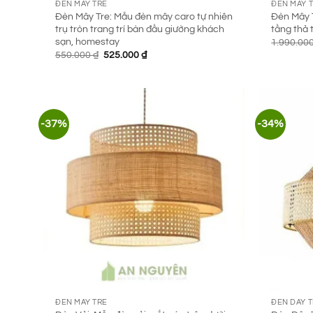
ĐÈN MÂY TRE
ĐÈN MÂY 
Đèn Mây Tre: Mẫu đèn mây caro tự nhiên
Đèn Mây 
trụ tròn trang trí bàn đầu giường khách
tầng thả t
sạn, homestay
1.990.00
Giá
Giá
550.000
₫
525.000
₫
gốc
hiện
là:
tại
550.000 ₫.
là:
525.000 ₫.
-37%
-34%
ĐÈN MÂY TRE
ĐÈN DÂY 