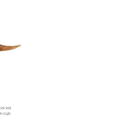
00 ₫.
oi voi
ển cực