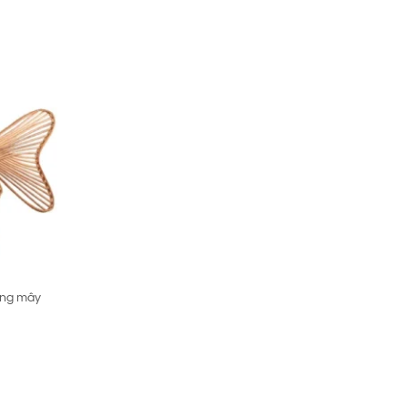
00 ₫.
ằng mây
00 ₫.