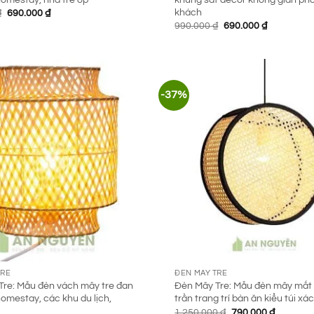
khách
Giá
Giá
₫
690.000
₫
gốc
hiện
Giá
Giá
990.000
₫
690.000
₫
là:
tại
gốc
hiện
890.000 ₫.
là:
là:
tại
690.000 ₫.
990.000 ₫.
là:
690.000 ₫.
-37%
TRE
ĐÈN MÂY TRE
Tre: Mẫu đèn vách mây tre đan
Đèn Mây Tre: Mẫu đèn mây mắt
 homestay, các khu du lịch,
trần trang trí bàn ăn kiểu túi xá
Giá
Giá
1.250.000
₫
790.000
₫