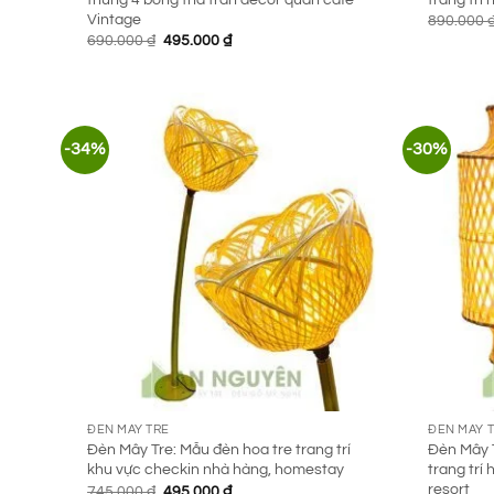
Vintage
890.000
Giá
Giá
690.000
₫
495.000
₫
gốc
hiện
là:
tại
690.000 ₫.
là:
495.000 ₫.
-34%
-30%
ĐÈN MÂY TRE
ĐÈN MÂY 
Đèn Mây Tre: Mẫu đèn hoa tre trang trí
Đèn Mây 
khu vực checkin nhà hàng, homestay
trang trí
resort
Giá
Giá
745.000
₫
495.000
₫