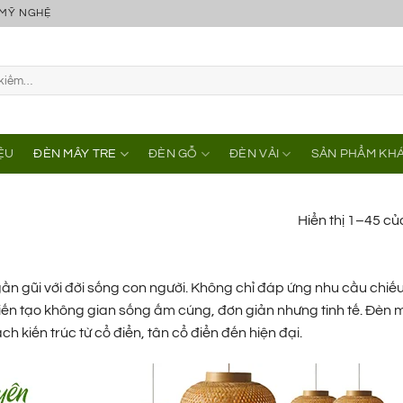
 MỸ NGHỆ
IỆU
ĐÈN MÂY TRE
ĐÈN GỖ
ĐÈN VẢI
SẢN PHẨM KH
Hiển thị 1–45 củ
 gần gũi với đời sống con người. Không chỉ đáp ứng nhu cầu chiế
 kiến tạo không gian sống ấm cúng, đơn giản nhưng tinh tế. Đèn 
h kiến trúc từ cổ điển, tân cổ điển đến hiện đại.