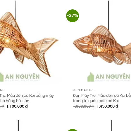
1.750.0
-27%
TRE
ĐÈN MÂY TRE
Tre: Mẫu đèn cá Koi bằng mây
Đèn Mây Tre: Mẫu đèn cá Koi b
 nhà hàng hải sản
trang trí quán cafe cá Koi
Giá
Giá
Giá
Giá
0
₫
1.100.000
₫
1.983.000
₫
1.450.000
₫
gốc
hiện
gốc
hiện
là:
tại
là:
tại
1.950.000 ₫.
là:
1.983.000 ₫.
là:
1.100.000 ₫.
1.450.0