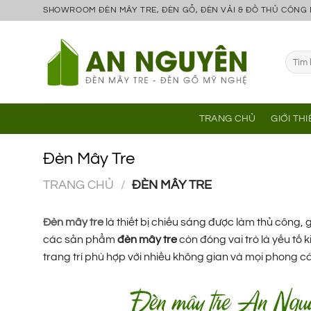
Bỏ
SHOWROOM ĐÈN MÂY TRE, ĐÈN GỖ, ĐÈN VẢI & ĐỒ THỦ CÔNG
qua
nội
Tìm
dung
kiếm:
TRANG CHỦ
GIỚI TH
Đèn Mây Tre
TRANG CHỦ
/
ĐÈN MÂY TRE
Đèn mây tre
là thiết bị chiếu sáng được làm thủ công,
các sản phẩm
đèn mây tre
còn đóng vai trò là yếu tố
trang trí phù hợp với nhiều không gian và mọi phong các