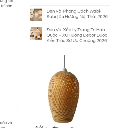
ừng kết
trí bàn
Đèn Vải Phong Cách Wabi-
Sabi | Xu Hướng Nội Thất 2026
Đèn Vải Xếp Ly Trang Trí Hàn
₫.
Quốc – Xu Hướng Decor Được
Kiến Trúc Sư Ưa Chuộng 2026
 cáo và
òng