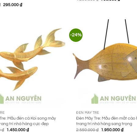
gốc
hiện
Giá
Giá
₫
295.000
₫
là:
tại
gốc
hiện
1.250.000 ₫.
là:
là:
tại
790.000 
420.000 ₫.
là:
295.000 ₫.
-24%
TRE
ĐÈN MÂY TRE
Tre: Mẫu đèn cá Koi song mây
Đèn Mây Tre: Mẫu đèn mắt cáo 
trang trí nhà hàng cực đẹp
trang trí nhà hàng sang trọng
Giá
Giá
Giá
Giá
0
₫
1.450.000
₫
2.550.000
₫
1.950.000
₫
gốc
hiện
gốc
hiện