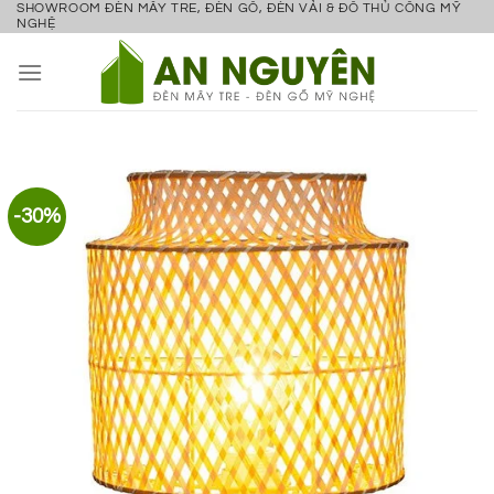
SHOWROOM ĐÈN MÂY TRE, ĐÈN GỖ, ĐÈN VẢI & ĐỒ THỦ CÔNG MỸ
Bỏ
NGHỆ
qua
nội
dung
-30%