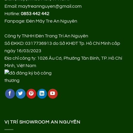
Email: maytreannguyen@gmail.com
Hotline:
0853 442 442
Fanpage:
Đèn Mây Tre An Nguyên
Công ty TNHH Đèn Trang Trí An Nguyên
Số ĐKKD: 0317736913 do Sở KHĐT Tp. Hồ Chí Minh cấp
ngày 16/03/2023
Địa chỉ công ty: 1026 Âu Cơ, Phường Tân Bình, TP. Hồ Chí
Minh, Việt Nam
VỊ TRÍ SHOWROOM AN NGUYÊN