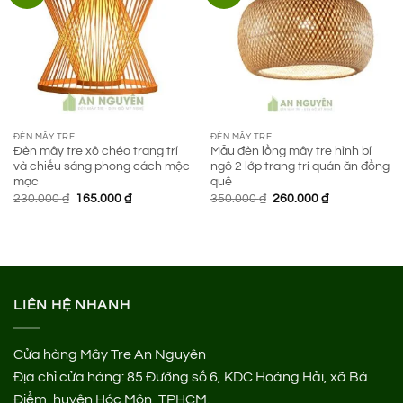
ĐÈN MÂY TRE
ĐÈN MÂY TRE
Đèn mây tre xô chéo trang trí
Mẫu đèn lồng mây tre hình bí
và chiếu sáng phong cách mộc
ngô 2 lớp trang trí quán ăn đồng
mạc
quê
Giá
Giá
Giá
Giá
230.000
₫
165.000
₫
350.000
₫
260.000
₫
gốc
hiện
gốc
hiện
là:
tại
là:
tại
230.000 ₫.
là:
350.000 ₫.
là:
165.000 ₫.
260.000 ₫.
LIÊN HỆ NHANH
Cửa hàng Mây Tre An Nguyên
Địa chỉ cửa hàng:
85 Đường số 6, KDC Hoàng Hải, xã Bà
Điểm, huyện Hóc Môn, TPHCM.