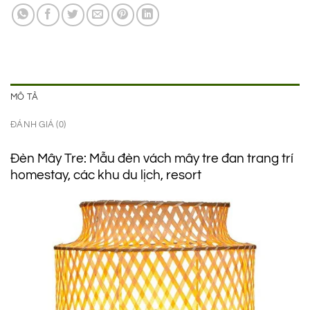
420.000 ₫.
là:
295.000 ₫.
MÔ TẢ
ĐÁNH GIÁ (0)
Đèn Mây Tre: Mẫu đèn vách mây tre đan trang trí
homestay, các khu du lịch, resort