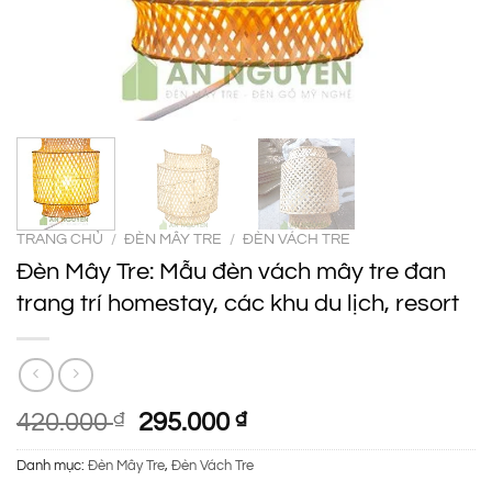
TRANG CHỦ
/
ĐÈN MÂY TRE
/
ĐÈN VÁCH TRE
Đèn Mây Tre: Mẫu đèn vách mây tre đan
trang trí homestay, các khu du lịch, resort
Giá
Giá
420.000
₫
295.000
₫
gốc
hiện
Danh mục:
Đèn Mây Tre
,
Đèn Vách Tre
là:
tại