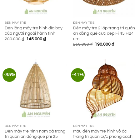
ĐÈN MÂY TRE
ĐÈN MÂY TRE
Đèn lồng mây tre hình đĩa bay
Đèn mây tre 2 lớp trang trí quán
của người ngoài hành tinh
ăn đồng quê cực đẹp Fi 45 H24
cm
Giá
Giá
200.000
₫
145.000
₫
gốc
hiện
Giá
Giá
250.000
₫
190.000
₫
là:
tại
gốc
hiện
200.000 ₫.
là:
là:
tại
145.000 ₫.
250.000 ₫.
là:
190.000 ₫.
-35%
-41%
ĐÈN MÂY TRE
ĐÈN MÂY TRE
Đèn mây tre hình nơm cá trang
Mẫu đèn mây tre hình vỏ ốc
trí quán ăn đồng quê phi 25
trang trí quán cực phong cách