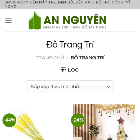
SHOWROOM ĐÈN MÂY TRE, ĐÈN GỖ, ĐÈN VẢI & ĐỒ THỦ CÔNG MỸ
Bỏ
NGHỆ
qua
nội
dung
Đồ Trang Trí
TRANG CHỦ
/
ĐỒ TRANG TRÍ
LỌC
-44%
-24%