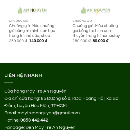
CHUÔNG GIÓ
CHUÔNG GIÓ
Chuông gió: Mẫu chuông
Chuông gió: Mẫu chuông
gió bằng tre hình con hạc
gió bằng tre hình con
trang trí nhà cửa, shop
thuyền trang trí homestay
Giá
Giá
Giá
Giá
250.000
₫
149.000
₫
180.000
₫
89.000
₫
gốc
hiện
gốc
hiện
là:
tại
là:
tại
250.000 ₫.
là:
180.000 ₫.
là:
149.000 ₫.
89.000 ₫.
LIÊN HỆ NHANH
Cửa hàng Mây Tre An Nguyên
Địa chỉ cửa hàng:
85 Đường số 6, KDC Hoàng Hải, xã Bà
Điểm, huyện Hóc Môn, TPHCM.
Email: maytreannguyen@gmail.com
Hotline:
0853 442 442
Fanpage:
Đèn Mây Tre An Nguyên