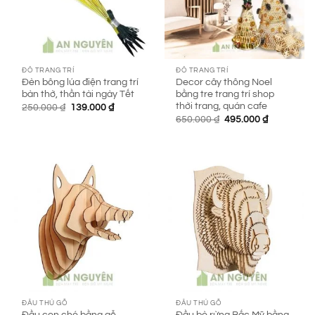
ĐỒ TRANG TRÍ
ĐỒ TRANG TRÍ
Đèn bông lúa điện trang trí
Decor cây thông Noel
bàn thờ, thần tài ngày Tết
bằng tre trang trí shop
thời trang, quán cafe
Giá
Giá
250.000
₫
139.000
₫
gốc
hiện
Giá
Giá
650.000
₫
495.000
₫
là:
tại
gốc
hiện
250.000 ₫.
là:
là:
tại
139.000 ₫.
650.000 ₫.
là:
495.000 ₫.
ĐẦU THÚ GỖ
ĐẦU THÚ GỖ
Đầu con chó bằng gỗ
Đầu bò rừng Bắc Mỹ bằng