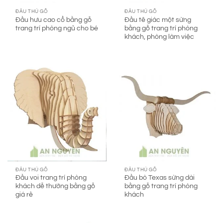
ĐẦU THÚ GỖ
ĐẦU THÚ GỖ
Đầu hưu cao cổ bằng gỗ
Đầu tê giác một sừng
trang trí phòng ngủ cho bé
bằng gỗ trang trí phòng
khách, phòng làm việc
ĐẦU THÚ GỖ
ĐẦU THÚ GỖ
Đầu voi trang trí phòng
Đầu bò Texas sừng dài
khách dễ thường bằng gỗ
bằng gỗ trang trí phòng
giá rẻ
khách