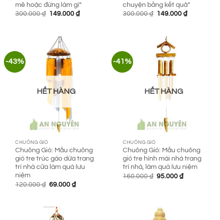
mê hoặc đừng làm gì”
chuyện bằng kết quả”
Giá
Giá
Giá
Giá
300.000
₫
149.000
₫
300.000
₫
149.000
₫
gốc
hiện
gốc
hiện
là:
tại
là:
tại
300.000 ₫.
là:
300.000 ₫.
là:
149.000 ₫.
149.000 ₫.
-43%
-41%
HẾT HÀNG
HẾT HÀNG
CHUÔNG GIÓ
CHUÔNG GIÓ
Chuông Gió: Mẫu chuông
Chuông Gió: Mẫu chuông
gió tre trúc gáo dừa trang
gió tre hình mái nhà trang
trí nhà cửa làm quà lưu
trí nhà, làm quà lưu niệm
niệm
Giá
Giá
160.000
₫
95.000
₫
gốc
hiện
Giá
Giá
120.000
₫
69.000
₫
là:
tại
gốc
hiện
160.000 ₫.
là:
là:
tại
95.000 ₫.
120.000 ₫.
là:
69.000 ₫.