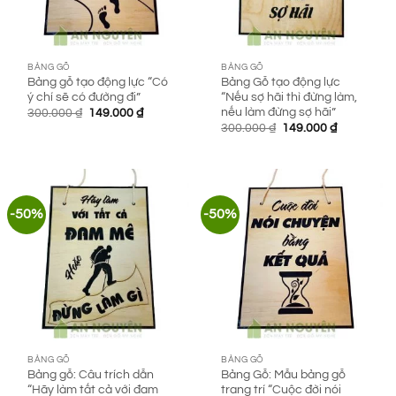
BẢNG GỖ
BẢNG GỖ
Bảng gỗ tạo động lực “Có
Bảng Gỗ tạo động lực
ý chí sẽ có đường đi”
“Nếu sợ hãi thì đừng làm,
nếu làm đừng sợ hãi”
Giá
Giá
300.000
₫
149.000
₫
gốc
hiện
Giá
Giá
300.000
₫
149.000
₫
là:
tại
gốc
hiện
300.000 ₫.
là:
là:
tại
149.000 ₫.
300.000 ₫.
là:
149.000 ₫.
-50%
-50%
BẢNG GỖ
BẢNG GỖ
Bảng gỗ: Câu trích dẫn
Bảng Gỗ: Mẫu bảng gỗ
“Hãy làm tất cả với đam
trang trí “Cuộc đời nói