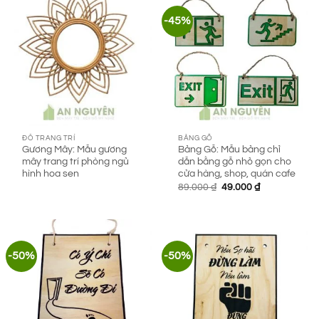
-45%
ĐỒ TRANG TRÍ
BẢNG GỖ
Gương Mây: Mẫu gương
Bảng Gỗ: Mẫu bảng chỉ
mây trang trí phòng ngủ
dẫn bằng gỗ nhỏ gọn cho
hình hoa sen
cửa hàng, shop, quán cafe
Giá
Giá
89.000
₫
49.000
₫
gốc
hiện
là:
tại
89.000 ₫.
là:
49.000 ₫.
-50%
-50%