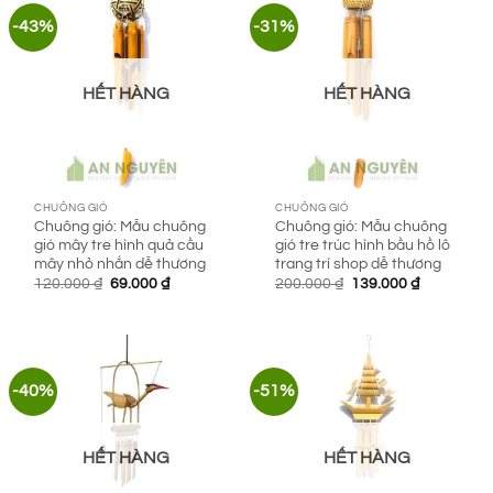
-43%
-31%
HẾT HÀNG
HẾT HÀNG
CHUÔNG GIÓ
CHUÔNG GIÓ
Chuông gió: Mẫu chuông
Chuông gió: Mẫu chuông
gió mây tre hình quả cầu
gió tre trúc hình bầu hồ lô
mây nhỏ nhắn dễ thương
trang trí shop dễ thương
Giá
Giá
Giá
Giá
120.000
₫
69.000
₫
200.000
₫
139.000
₫
gốc
hiện
gốc
hiện
là:
tại
là:
tại
120.000 ₫.
là:
200.000 ₫.
là:
69.000 ₫.
139.000 ₫.
-40%
-51%
HẾT HÀNG
HẾT HÀNG