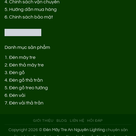
4.
Chính sách vận chuyển
5.
Hướng dẫn mua hàng
6.
Chính sách bảo mật
Danh mục sản phẩm
1.
Đèn mây tre
2.
Đèn thả mây tre
3.
Đèn gỗ
4.
Đèn gỗ thả trần
5.
Đèn gỗ treo tường
6.
Đèn vải
7.
Đèn vải thả trần
GIỚI THIỆU
BLOG
LIÊN HỆ
HỎI ĐÁP
Copyright 2026 ©
Đèn Mây Tre An Nguyên Lighting
chuyên sản