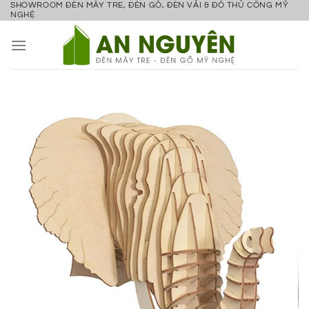
SHOWROOM ĐÈN MÂY TRE, ĐÈN GỖ, ĐÈN VẢI & ĐỒ THỦ CÔNG MỸ
Bỏ
NGHỆ
qua
nội
dung