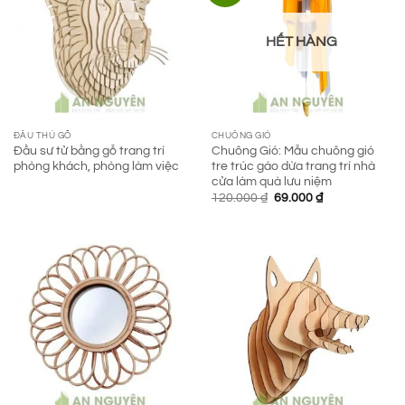
HẾT HÀNG
ĐẦU THÚ GỖ
CHUÔNG GIÓ
Đầu sư tử bằng gỗ trang trí
Chuông Gió: Mẫu chuông gió
phòng khách, phòng làm việc
tre trúc gáo dừa trang trí nhà
cửa làm quà lưu niệm
Giá
Giá
120.000
₫
69.000
₫
gốc
hiện
là:
tại
120.000 ₫.
là:
69.000 ₫.