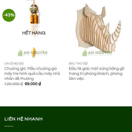
149.000 ₫.
-43%
HẾT HÀNG
CHUÔNG GIÓ
ĐẦU THÚ GỖ
Chuông gió: Mẫu chuông gió
Đầu tê giác một sừng bằng gỗ
mây tre hình quả cầu mây nhỏ
trang trí phòng khách, phòng
nhắn dễ thương
làm việc
Giá
Giá
120.000
₫
69.000
₫
gốc
hiện
là:
tại
120.000 ₫.
là:
69.000 ₫.
LIÊN HỆ NHANH