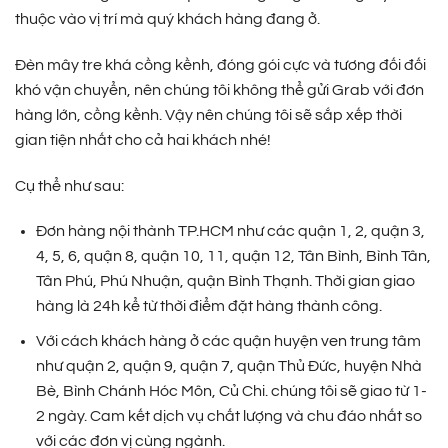
thuộc vào vị trí mà quý khách hàng đang ở.
Đèn mây tre khá cồng kềnh, đóng gói cực và tương đối đối
khó vận chuyển, nên chúng tôi không thể gửi Grab với đơn
hàng lớn, cồng kềnh. Vậy nên chúng tôi sẽ sắp xếp thời
gian tiện nhất cho cả hai khách nhé!
Cụ thể như sau:
Đơn hàng nội thành TP.HCM như các quận 1, 2, quận 3,
4, 5, 6, quận 8, quận 10, 11, quận 12, Tân Bình, Bình Tân,
Tân Phú, Phú Nhuận, quận Bình Thạnh. Thời gian giao
hàng là 24h kể từ thời điểm đặt hàng thành công.
Với cách khách hàng ở các quận huyện ven trung tâm
như quận 2, quận 9, quận 7, quận Thủ Đức, huyện Nhà
Bè, Bình Chánh Hóc Môn, Củ Chi. chúng tôi sẽ giao từ 1-
2 ngày. Cam kết dịch vụ chất lượng và chu đáo nhất so
với các đơn vị cùng ngành.