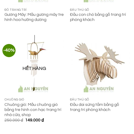
ĐỒ TRANG TRÍ
ĐẦU THÚ GỖ
Gương Mây: Mẫu gương mây tre
Đầu con chó bằng gỗ trang trí
hình hoa hướng dương
phòng khách
-40%
HẾT HÀNG
CHUÔNG GIÓ
ĐẦU THÚ GỖ
Chuông gió: Mẫu chuông gió
Đầu dai sừng tấm bằng gỗ
bằng tre hình con hạc trang trí
trang trí phòng khách
nhà cửa, shop
Giá
Giá
250.000
₫
149.000
₫
gốc
hiện
là:
tại
250.000 ₫.
là: