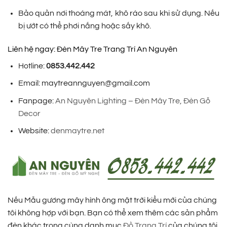
Bảo quản nơi thoáng mát, khô ráo sau khi sử dụng. Nếu
bị ướt có thể phơi nắng hoặc sấy khô.
Liên hệ ngay: Đèn Mây Tre Trang Trí An Nguyên
Hotline:
0853.442.442
Email: maytreannguyen@gmail.com
Fanpage:
An Nguyên Lighting – Đèn Mây Tre, Đèn Gỗ
Decor
Website:
denmaytre.net
Nếu Mẫu gương mây hình ông mặt trời kiểu mới của chúng
tôi không hợp với bạn. Bạn có thể xem thêm các sản phẩm
đèn khác trong cùng danh mục
Đồ Trang Trí
của chúng tôi.