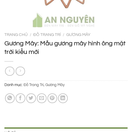
TRANG CHỦ
/
ĐỒ TRANG TRÍ
/
GƯƠNG MÂY
Gương Mây: Mẫu gương mây hình ông mặt
trời kiểu mới
Danh mục:
Đồ Trang Trí
,
Gương Mây