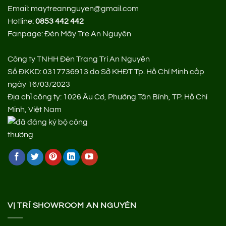
Email: maytreannguyen@gmail.com
Hotline:
0853 442 442
Fanpage:
Đèn Mây Tre An Nguyên
Công ty TNHH Đèn Trang Trí An Nguyên
Số ĐKKD: 0317736913 do Sở KHĐT Tp. Hồ Chí Minh cấp
ngày 16/03/2023
Địa chỉ công ty: 1026 Âu Cơ, Phường Tân Bình, TP. Hồ Chí
Minh, Việt Nam
VỊ TRÍ SHOWROOM AN NGUYÊN