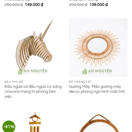
Giá
Giá
Giá
Giá
250.000
₫
149.000
₫
200.000
₫
139.000
₫
gốc
hiện
gốc
hiện
là:
tại
là:
tại
250.000 ₫.
là:
200.000 ₫.
là:
149.000 ₫.
139.000 ₫.
ĐẦU THÚ GỖ
ĐỒ TRANG TRÍ
Đầu ngựa và đầu ngựa có sừng
Gương Mây: Mẫu gương mây
Unicons trang trí phòng làm
decor phòng ngủ hình mặt trời
việc
-41%