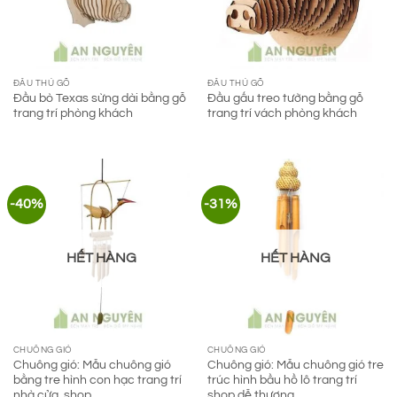
ĐẦU THÚ GỖ
ĐẦU THÚ GỖ
Đầu bò Texas sừng dài bằng gỗ
Đầu gấu treo tường bằng gỗ
trang trí phòng khách
trang trí vách phòng khách
-40%
-31%
HẾT HÀNG
HẾT HÀNG
CHUÔNG GIÓ
CHUÔNG GIÓ
Chuông gió: Mẫu chuông gió
Chuông gió: Mẫu chuông gió tre
bằng tre hình con hạc trang trí
trúc hình bầu hồ lô trang trí
nhà cửa, shop
shop dễ thương