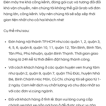
Đèn mây tre khá cồng kềnh, đóng gói cực và tương đối đối
khó vận chuyển, nên chúng tôi không thể gửi Grab với đơn
hàng lớn, cồng kềnh. Vậy nên chúng tôi sẽ sắp xếp thời
gian tiện nhất cho cả hai khách nhé!
Cụ thể như sau:
Đơn hàng nội thành TP.HCM như các quận 1, 2, quận 3,
4, 5, 6, quận 8, quận 10, 11, quận 12, Tân Bình, Bình Tân,
Tân Phú, Phú Nhuận, quận Bình Thạnh. Thời gian giao
hàng là 24h kể từ thời điểm đặt hàng thành công.
Với cách khách hàng ở các quận huyện ven trung tâm
như quận 2, quận 9, quận 7, quận Thủ Đức, huyện Nhà
Bè, Bình Chánh Hóc Môn, Củ Chi. chúng tôi sẽ giao từ 1-
2 ngày. Cam kết dịch vụ chất lượng và chu đáo nhất so
với các đơn vị cùng ngành.
Đối với khách hàng ở tỉnh lẻ: Bạn vui lòng cung cấp
chành xe/nhà xe gần nơi bạn ở để được phục vụ tận