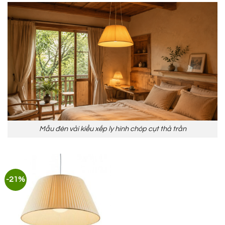
Mẫu đèn vải kiểu xếp ly hình chóp cụt thả trần
-21%