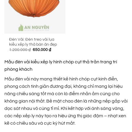
Đèn Vải: Đèn treo vải lụa
kiểu xếp ly thả bàn ăn đẹp
Giá
Giá
1.200.000
₫
650.000
₫
gốc
hiện
là:
tại
1.200.000 ₫.
là:
Mẫu đèn vải kiểu xếp ly hình chóp cụt thả trần trang trí
650.000 ₫.
phòng khách
Mẫu đèn vải này mang thiết kế hình chóp cụt kinh điển,
phong cách tinh giản đương đại, không chỉ mang lại hiệu
năng chiếu sáng tốt mà còn là điểm nhấn ấm cúng cho
không gian nội thất. Bề mặt chao đèn là những nếp gấp vải
dọc sát nhau vô cùng tỉ mỉ. Khi kết hợp với ánh sáng vàng,
các nếp xếp ly này tạo ra hiệu ứng thị giác đậm – nhạt xen
kẽ có chiều sâu và cực kỳ hút mắt.