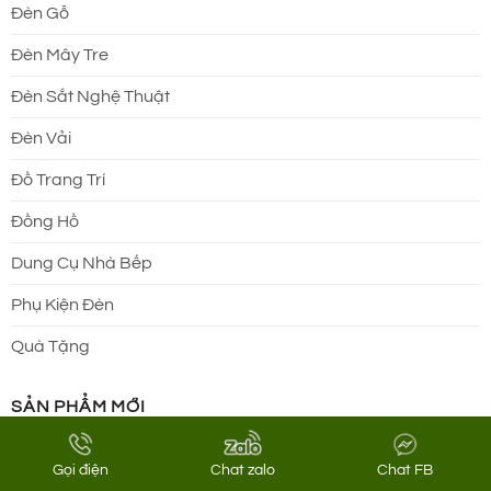
Đèn Gỗ
Đèn Mây Tre
Đèn Sắt Nghệ Thuật
Đèn Vải
Đồ Trang Trí
Đồng Hồ
Dung Cụ Nhà Bếp
Phụ Kiện Đèn
Quà Tặng
SẢN PHẨM MỚI
Gọi điện
Chat zalo
Chat FB
Đèn Gỗ: Mẫu đèn gỗ hộp chữ nhật đứng thon gọn