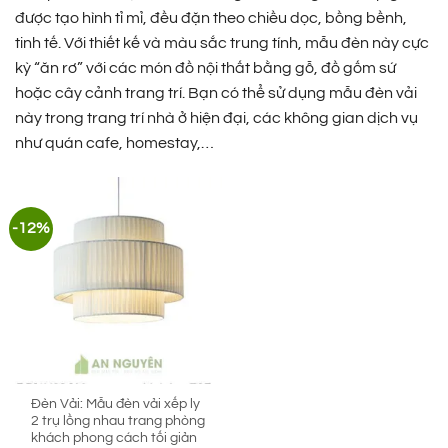
được tạo hình tỉ mỉ, đều đặn theo chiều dọc, bồng bềnh,
tinh tế. Với thiết kế và màu sắc trung tính, mẫu đèn này cực
kỳ “ăn rơ” với các món đồ nội thất bằng gỗ, đồ gốm sứ
hoặc cây cảnh trang trí. Bạn có thể sử dụng mẫu đèn vải
này trong trang trí nhà ở hiện đại, các không gian dịch vụ
như quán cafe, homestay,…
-12%
Đèn Vải: Mẫu đèn vải xếp ly
2 trụ lồng nhau trang phòng
khách phong cách tối giản