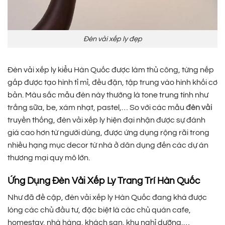
Đèn vải xếp ly đẹp
Đèn vải xếp ly kiểu Hàn Quốc được làm thủ công, từng nếp
gấp được tạo hình tỉ mỉ, đều đặn, tập trung vào hình khối cơ
bản. Màu sắc mẫu đèn này thường là tone trung tính như
trắng sữa, be, xám nhạt, pastel,… So với các mẫu
đèn vải
truyền thống, đèn vải xếp ly hiện đại nhận được sự đánh
giá cao hơn từ người dùng, được ứng dụng rộng rãi trong
nhiều hạng mục decor từ nhà ở dân dụng đến các dự án
thương mại quy mô lớn.
Ứng Dụng Đèn Vải Xếp Ly Trang Trí Hàn Quốc
Như đã đề cập, đèn vải xếp ly Hàn Quốc đang khá được
lòng các chủ đầu tư, đặc biệt là các chủ quán cafe,
homestay, nhà hàng, khách sạn, khu nghỉ dưỡng,…