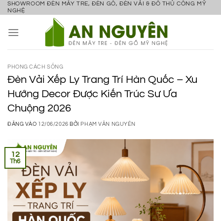
SHOWROOM ĐÈN MÂY TRE, ĐÈN GỖ, ĐÈN VẢI & ĐỒ THỦ CÔNG MỸ
Bỏ
NGHỆ
qua
nội
dung
PHONG CÁCH SỐNG
Đèn Vải Xếp Ly Trang Trí Hàn Quốc – Xu
Hướng Decor Được Kiến Trúc Sư Ưa
Chuộng 2026
ĐĂNG VÀO
12/06/2026
BỞI
PHẠM VĂN NGUYÊN
12
Th6