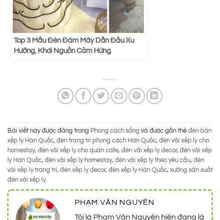
Top 3 Mẫu Đèn Đám Mây Dẫn Đầu Xu
Hướng, Khơi Nguồn Cảm Hứng
Bài viết này được đăng trong
Phong cách sống
và được gắn thẻ
đèn bàn
xếp ly Hàn Quốc
,
đèn trang trí phong cách Hàn Quốc
,
đèn vải xếp ly cho
homestay
,
đèn vải xếp ly cho quán cafe
,
đèn vải xếp ly decor
,
đèn vải xếp
ly Hàn Quốc
,
đèn vải xếp ly homestay
,
đèn vải xếp ly theo yêu cầu
,
đèn
vải xếp ly trang trí
,
đèn xếp ly decor
,
đèn xếp ly Hàn Quốc
,
xưởng sản xuất
đèn vải xếp ly
.
PHẠM VĂN NGUYÊN
Tôi là Phạm Văn Nguyên hiện đang là