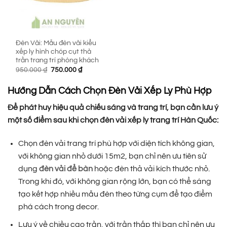
Đèn Vải: Mẫu đèn vải kiểu
xếp ly hình chóp cụt thả
trần trang trí phòng khách
Giá
Giá
950.000
₫
750.000
₫
gốc
hiện
là:
tại
950.000 ₫.
là:
Hướng Dẫn Cách Chọn Đèn Vải Xếp Ly Phù Hợp
750.000 ₫.
Để phát huy hiệu quả chiếu sáng và trang trí, bạn cần lưu ý
một số điểm sau khi chọn đèn vải xếp ly trang trí Hàn Quốc:
Chọn đèn vải trang trí phù hợp với diện tích không gian,
với không gian nhỏ dưới 15m2, bạn chỉ nên ưu tiên sử
dụng
đèn vải để bàn
hoặc đèn thả vải kích thước nhỏ.
Trong khi đó, với không gian rộng lớn, bạn có thể sáng
tạo kết hợp nhiều mẫu đèn theo từng cụm để tạo điểm
phá cách trong decor.
Lưu ý về chiều cao trần, với trần thấp thì bạn chỉ nên ưu