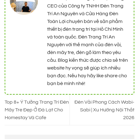
CEO của Công ty TNHH Đèn Trang
Trí An Nguyên và Cửa Hàng Đèn
Toàn Lợi chuyên bán về sản phẩm
thiết bị đèn trang trí tại Hồ Chí Minh
và toàn quốc. Đèn Trang Trí An
Nguyên với thế mạnh của đèn vải,
đèn mây tre, đèn gỗ làm theo yêu
cầu. Blog kiến thức được chia sẻ trên
website hy vọng sẽ giúp ích nhiều
bạn đọc. Nếu hay hãy like share cho
bạn bè mình nhé!
Top 8+ Ý Tưởng Trang Trí Đèn
Đèn Vải Phong Cách Wabi-
Mây Tre Đẹp Ở Đà Lạt Cho
Sabi | Xu Hướng Nội Thất
Homestay Và Cafe
2026