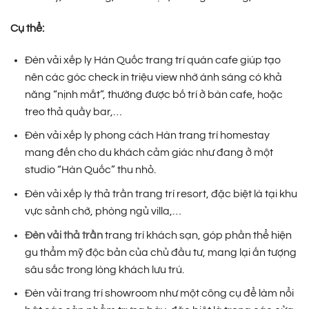
Cụ thể:
Đèn vải xếp ly Hàn Quốc trang trí quán cafe giúp tạo
nên các góc check in triệu view nhờ ánh sáng có khả
năng “nịnh mắt”, thường được bố trí ở bàn cafe, hoặc
treo thả quầy bar,…
Đèn vải xếp ly phong cách Hàn trang trí homestay
mang đến cho du khách cảm giác như đang ở một
studio “Hàn Quốc” thu nhỏ.
Đèn vải xếp ly thả trần trang trí resort, đặc biệt là tại khu
vực sảnh chờ, phòng ngủ villa,…
Đèn vải thả trần
trang trí khách sạn, góp phần thể hiện
gu thẩm mỹ độc bản của chủ đầu tư, mang lại ấn tượng
sâu sắc trong lòng khách lưu trú.
Đèn vải trang trí showroom như một công cụ để làm nổi