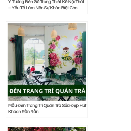
Ý Tưởng Đèn Gỗ Trong Thiết Kế Nội Thất
– Yếu Tố Làm Nên Sự Khác Biệt Cho
Không Gian Sống
Mẫu Đèn Trang Trí Quán Trà Sữa Đẹp Hút
Khách Rần Rần