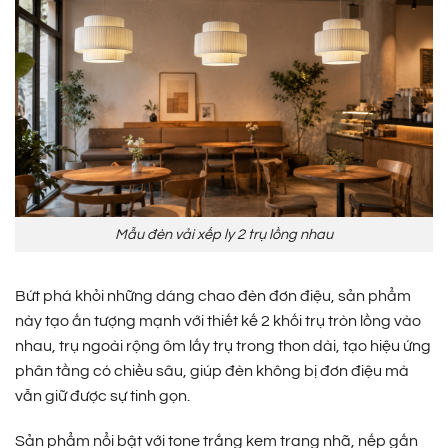
Mẫu đèn vải xếp ly 2 trụ lồng nhau
Bứt phá khỏi những dáng chao đèn đơn điệu, sản phẩm
này tạo ấn tượng mạnh với thiết kế 2 khối trụ tròn lồng vào
nhau, trụ ngoài rộng ôm lấy trụ trong thon dài, tạo hiệu ứng
phân tầng có chiều sâu, giúp đèn không bị đơn điệu mà
vẫn giữ được sự tinh gọn.
Sản phẩm nổi bật với tone trắng kem trang nhã, nếp gấn