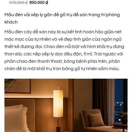
Giá
Giá
970.000
₫
850.000
₫
gốc
hiện
là:
tại
970.000 ₫.
là:
Mẫu đèn vải xếp ly gắn đế gỗ trụ để sàn trang trí phòng
850.000 ₫.
khách
Mẫu đèn cây để sàn này là sự kết tinh hoàn hảo giữa nét
mộc mạc của tự nhiên và vẻ đẹp tinh giản của ngôn ngữ
thiết kế đương đại. Chao đèn nổi bật với hình khối trụ đứng
thon dài, các nếp xếp ly dọc đều đặn, tỉ mỉ. Trái ngược với
phần chao đèn thanh thoát, bồng bềnh phía trên, phần
chân đế là một khối trụ tròn bằng gỗ tự nhiên sẫm màu.