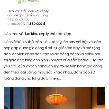
Đèn Vải: Mẫu đèn vải xếp ly
gắn đế gỗ trụ để sàn trang
trí phòng khách
Giá
Giá
2.150.000
₫
1.550.000
₫
gốc
hiện
là:
tại
2.150.000 ₫.
là:
Đèn treo vải lụa kiểu xếp ly thả trần đẹp
1.550.000 ₫.
Đèn vải xếp ly thả trần kiểu Hàn Quốc này nổi bật với các
nếp gấp được gia công tỉ mỉ, tụ lại ở tâm đáy và mở rộng
dần lên viền chao đèn, tạo ra độ bồng bềnh và chiều sâu
thị giác ấn tượng cho hình khối dẹt của sản phẩm. Tùy vào
yêu cầu của khách hàng, chúng tôi sẽ tiến hành gia công
đèn theo loại vải và màu sắc khác nhau, đảm bảo sự
tương đồng cho từng dự án riêng.