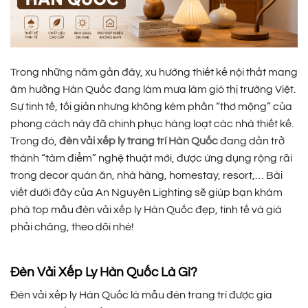
Trong những năm gần đây, xu hướng thiết kế nội thất mang
âm hưởng Hàn Quốc đang làm mưa làm gió thị trường Việt.
Sự tinh tế, tối giản nhưng không kém phần “thơ mộng” của
phong cách này đã chinh phục hàng loạt các nhà thiết kế.
Trong đó,
đèn vải xếp ly trang trí Hàn Quốc
đang dần trở
thành “tâm điểm” nghệ thuật mới, được ứng dụng rộng rãi
trong decor quán ăn, nhà hàng, homestay, resort,… Bài
viết dưới đây của An Nguyên Lighting sẽ giúp bạn khám
phá top mẫu đèn vải xếp ly Hàn Quốc đẹp, tinh tế và giá
phải chăng, theo dõi nhé!
Đèn Vải Xếp Ly Hàn Quốc Là Gì?
Đèn vải xếp ly Hàn Quốc là mẫu đèn trang trí được gia