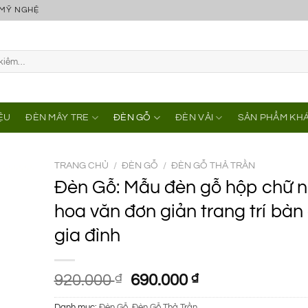
 MỸ NGHỆ
IỆU
ĐÈN MÂY TRE
ĐÈN GỖ
ĐÈN VẢI
SẢN PHẨM KH
TRANG CHỦ
/
ĐÈN GỖ
/
ĐÈN GỖ THẢ TRẦN
Đèn Gỗ: Mẫu đèn gỗ hộp chữ n
hoa văn đơn giản trang trí bàn
gia đình
Giá
Giá
920.000
₫
690.000
₫
gốc
hiện
Danh mục:
Đèn Gỗ
,
Đèn Gỗ Thả Trần