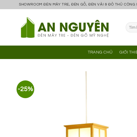
Bỏ
SHOWROOM ĐÈN MÂY TRE, ĐÈN GỖ, ĐÈN VẢI & ĐỒ THỦ CÔNG
qua
nội
Tìm
dung
kiếm:
TRANG CHỦ
GIỚI TH
-25%