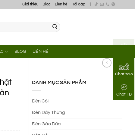
Giới thiệu
Blog
Liên hệ
Hỏi đáp
ÁC
BLOG
LIÊN HỆ
Gọi điện
Chat zalo
hật
DANH MỤC SẢN PHẨM
 ăn
Chat FB
Đèn Cói
Đèn Dây Thừng
Đèn Gáo Dừa