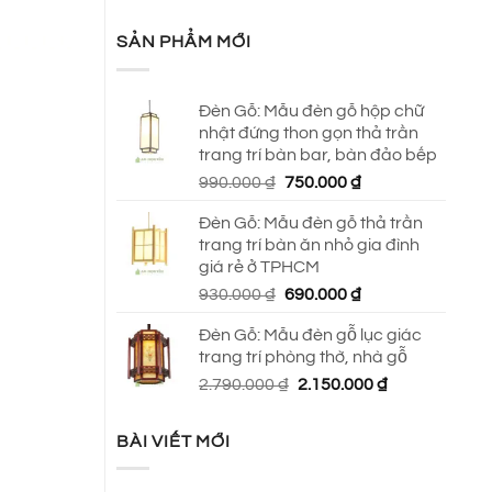
SẢN PHẨM MỚI
Đèn Gỗ: Mẫu đèn gỗ hộp chữ
nhật đứng thon gọn thả trần
trang trí bàn bar, bàn đảo bếp
Giá
Giá
990.000
₫
750.000
₫
gốc
hiện
Đèn Gỗ: Mẫu đèn gỗ thả trần
là:
tại
trang trí bàn ăn nhỏ gia đình
990.000 ₫.
là:
giá rẻ ở TPHCM
750.000 ₫.
Giá
Giá
930.000
₫
690.000
₫
gốc
hiện
Đèn Gỗ: Mẫu đèn gỗ lục giác
là:
tại
trang trí phòng thờ, nhà gỗ
930.000 ₫.
là:
Giá
Giá
2.790.000
₫
2.150.000
₫
690.000 ₫.
gốc
hiện
là:
tại
BÀI VIẾT MỚI
2.790.000 ₫.
là:
2.150.000 ₫.