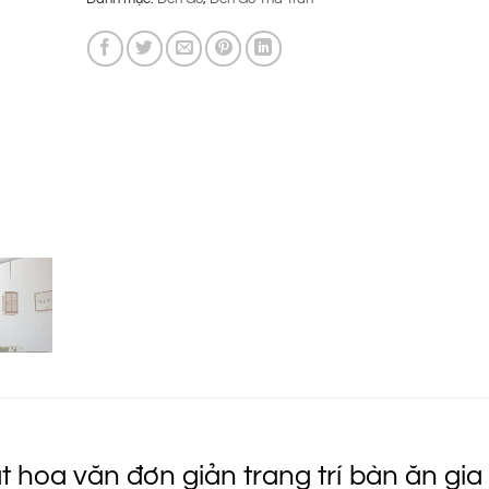
là:
tại
920.000 ₫.
là:
690.000 ₫.
hoa văn đơn giản trang trí bàn ăn gia