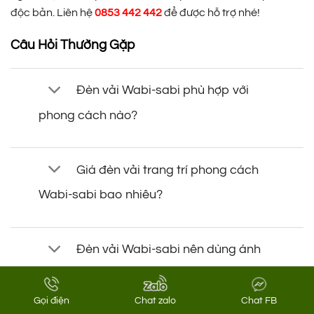
độc bản. Liên hệ
0853 442 442
để được hỗ trợ nhé!
Câu Hỏi Thường Gặp
Đèn vải Wabi-sabi phù hợp với
phong cách nào?
Giá đèn vải trang trí phong cách
Wabi-sabi bao nhiêu?
Đèn vải Wabi-sabi nên dùng ánh
sáng gì?
Gọi điện
Chat zalo
Chat FB