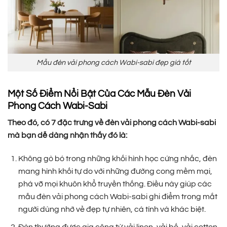
Mẫu đèn vải phong cách Wabi-sabi đẹp giá tốt
Một Số Điểm Nổi Bật Của Các Mẫu Đèn Vải
Phong Cách Wabi-Sabi
Theo đó, có 7 đặc trưng về đèn vải phong cách Wabi-sabi
mà bạn dễ dàng nhận thấy đó là:
Không gò bó trong những khối hình học cứng nhắc, đèn
mang hình khối tự do với những đường cong mềm mại,
phá vỡ mọi khuôn khổ truyền thống. Điều này giúp các
mẫu đèn vải phong cách Wabi-sabi ghi điểm trong mắt
người dùng nhờ vẻ đẹp tự nhiên, cá tính và khác biệt.
Đèn thường được gia công từ vải linen, vải bố, vải cotton