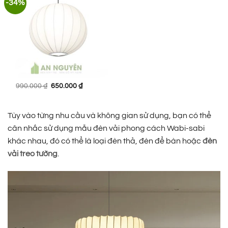
-34%
Giá
Giá
990.000
₫
650.000
₫
gốc
hiện
là:
tại
990.000 ₫.
là:
650.000 ₫.
Tùy vào từng nhu cầu và không gian sử dụng, bạn có thể
cân nhắc sử dụng mẫu đèn vải phong cách Wabi-sabi
khác nhau, đó có thể là loại đèn thả, đèn để bàn hoặc
đèn
vải treo tường
.