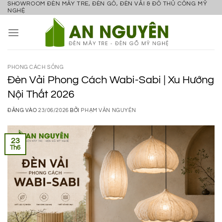
SHOWROOM ĐÈN MÂY TRE, ĐÈN GỖ, ĐÈN VẢI & ĐỒ THỦ CÔNG MỸ
Bỏ
NGHỆ
qua
nội
dung
PHONG CÁCH SỐNG
Đèn Vải Phong Cách Wabi-Sabi | Xu Hướng
Nội Thất 2026
ĐĂNG VÀO
23/06/2026
BỞI
PHẠM VĂN NGUYÊN
23
Th6