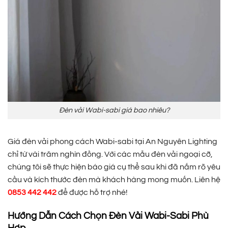
Đèn vải Wabi-sabi giá bao nhiêu?
Giá đèn vải phong cách Wabi-sabi tại An Nguyên Lighting
chỉ từ vài trăm nghìn đồng. Với các mẫu đèn vải ngoại cỡ,
chúng tôi sẽ thực hiện báo giá cụ thể sau khi đã nắm rõ yêu
cầu và kích thước đèn mà khách hàng mong muốn. Liên hệ
0853 442 442
để được hỗ trợ nhé!
Hướng Dẫn Cách Chọn Đèn Vải Wabi-Sabi Phù
Hợp