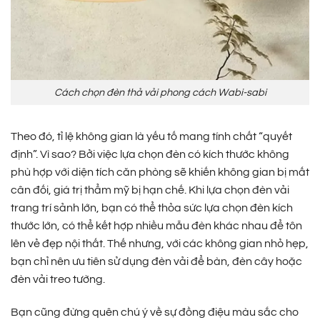
Cách chọn đèn thả vải phong cách Wabi-sabi
Theo đó, tỉ lệ không gian là yếu tố mang tính chất “quyết
định”. Vì sao? Bởi việc lựa chọn đèn có kích thước không
phù hợp với diện tích căn phòng sẽ khiến không gian bị mất
cân đối, giá trị thẩm mỹ bị hạn chế. Khi lựa chọn đèn vải
trang trí sảnh lớn, bạn có thể thỏa sức lựa chọn đèn kích
thước lớn, có thể kết hợp nhiều mẫu đèn khác nhau để tôn
lên vẻ đẹp nội thất. Thế nhưng, với các không gian nhỏ hẹp,
bạn chỉ nên ưu tiên sử dụng đèn vải để bàn, đèn cây hoặc
đèn vải treo tường.
Bạn cũng đừng quên chú ý về sự đồng điệu màu sắc cho