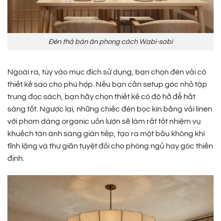
Đèn thả bàn ăn phong cách Wabi-sabi
Ngoài ra, tùy vào mục đích sử dụng, bạn chọn đèn vải có
thiết kế sao cho phù hợp. Nếu bạn cần setup góc nhỏ tập
trung đọc sách, bạn hãy chọn thiết kế có độ hở để hắt
sáng tốt. Ngược lại, những chiếc đèn bọc kín bằng vải linen
với phom dáng organic uốn lượn sẽ làm rất tốt nhiệm vụ
khuếch tán ánh sáng gián tiếp, tạo ra một bầu không khí
tĩnh lặng và thư giãn tuyệt đối cho phòng ngủ hay góc thiền
định.