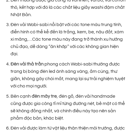
thô, kết hợp với đó là các chất liệu giấy washi đậm chất
Nhật Bản.
Đèn vải Wabi-sabi nổi bật với các tone màu trung tính,
điển hình có thể kể đến là trắng, kem, be, nâu đất, xám
xi măng,…Các tone màu này đang trở thành xu hướng
chủ đạo, dễ dàng “ăn khớp” với các không gian hiện
đại.
Đèn vải thả trần
phong cách Wabi-sabi thường được
trang bị bóng đèn led ánh sáng vàng, ấm cúng, thư
giãn, không gây chói mắt, mang lại sự trải nghiệm tuyệt
vời cho mọi người.
Bên cạnh
đèn mây tre
, đèn gỗ, đèn vải handmade
cũng được gia công tỉ mỉ từng đường nét, bề mặt có thể
sẽ không đồng nhất, và chính điều này tạo nên sản
phẩm độc bản, khác biệt.
Đèn vải được làm từ vật liệu thân thiện môi trường, được