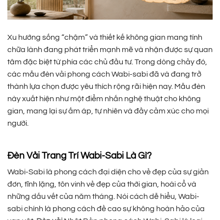
Xu hướng sống “chậm” và thiết kế không gian mang tính
chữa lành đang phát triển mạnh mẽ và nhận được sự quan
tâm đặc biệt từ phía các chủ đầu tư. Trong dòng chảy đó,
các mẫu đèn vải phong cách Wabi-sabi đã và đang trở
thành lựa chọn được yêu thích rộng rãi hiện nay. Mẫu đèn
này xuất hiện như một điểm nhấn nghệ thuật cho không
gian, mang lại sự ấm áp, tự nhiên và đầy cảm xúc cho mọi
người.
Đèn Vải Trang Trí Wabi-Sabi Là Gì?
Wabi-Sabi là phong cách đại diện cho vẻ đẹp của sự giản
đơn, tĩnh lặng, tôn vinh vẻ đẹp của thời gian, hoài cổ và
những dấu vết của năm tháng. Nói cách dễ hiểu, Wabi-
sabi chính là phong cách đề cao sự không hoàn hảo của