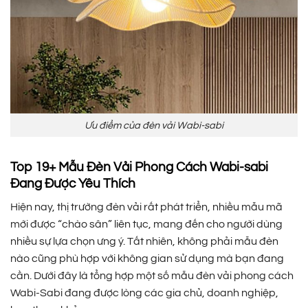
Ưu điểm của đèn vải Wabi-sabi
Top 19+ Mẫu Đèn Vải Phong Cách Wabi-sabi
Đang Được Yêu Thích
Hiện nay, thị trường đèn vải rất phát triển, nhiều mẫu mã
mới được “chào sân” liên tục, mang đến cho người dùng
nhiều sự lựa chọn ưng ý. Tất nhiên, không phải mẫu đèn
nào cũng phù hợp với không gian sử dụng mà bạn đang
cần. Dưới đây là tổng hợp một số mẫu đèn vải phong cách
Wabi-Sabi đang được lòng các gia chủ, doanh nghiệp,