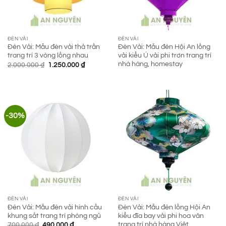
ĐÈN VẢI
ĐÈN VẢI
Đèn Vải: Mẫu đèn vải thả trần
Đèn Vải: Mẫu đèn Hội An lồng
trang trí 3 vòng lồng nhau
vải kiểu Ú vải phi trơn trang trí
nhà hàng, homestay
Giá
Giá
2.000.000
₫
1.250.000
₫
gốc
hiện
là:
tại
2.000.000 ₫.
là:
1.250.000 ₫.
-30%
ĐÈN VẢI
ĐÈN VẢI
Đèn Vải: Mẫu đèn vải hình cầu
Đèn Vải: Mẫu đèn lồng Hội An
khung sắt trang trí phòng ngủ
kiểu đĩa bay vải phi hoa văn
trang trí nhà hàng Việt
Giá
Giá
700.000
₫
490.000
₫