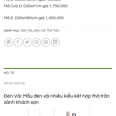
1.950.000 ₫.
là:
Mã Cvà D: D30xH1m giá 1,750,000
790.000 ₫.
Mã E: D35xH90cm giá 1,450,000
Danh mục:
Đèn Vải
,
Đèn Vải Thả Trần
MÔ TẢ
ĐÁNH GIÁ (0)
Đèn Vải: Mẫu đèn vải nhiều kiểu kết hợp thả trần
sảnh khách sạn