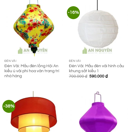
-16%
ĐÈN VẢI
ĐÈN VẢI
Đèn Vải: Mẫu đèn lồng Hội An
Đèn Vải: Mẫu đèn vải hình cầu
kiểu ú vải phi hoa văn trang trí
khung sắt kiểu 1
nhà hàng
Giá
Giá
700.000
₫
590.000
₫
gốc
hiện
là:
tại
700.000 ₫.
là:
590.000 ₫.
-38%