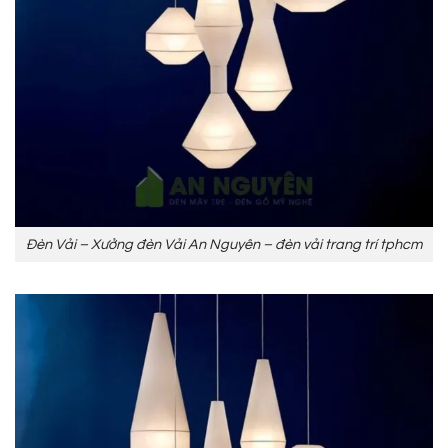
Đèn Vải – Xưởng đèn Vải An Nguyên – đèn vải trang trí tphcm