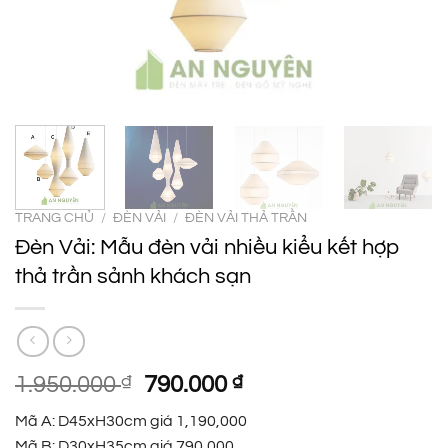
TRANG CHỦ
/
ĐÈN VẢI
/
ĐÈN VẢI THẢ TRẦN
Đèn Vải: Mẫu đèn vải nhiều kiểu kết hợp
thả trần sảnh khách sạn
Giá
Giá
1.950.000
₫
790.000
₫
gốc
hiện
Mã A: D45xH30cm giá 1,190,000
là:
tại
Mã B: D30xH35cm giá 790,000