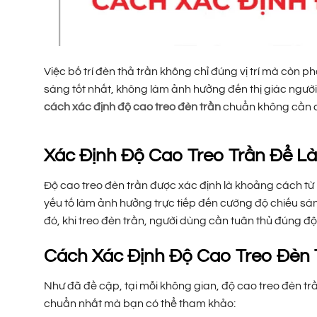
Việc bố trí đèn thả trần không chỉ đúng vị trí mà cò
sáng tốt nhất, không làm ảnh hưởng đến thị giác người
cách xác định độ cao treo đèn trần
chuẩn không cần c
Xác Định Độ Cao Treo Trần Để L
Độ cao treo đèn trần được xác định là khoảng cách từ 
yếu tố làm ảnh hưởng trực tiếp đến cường độ chiếu sá
đó, khi treo đèn trần, người dùng cần tuân thủ đúng 
Cách Xác Định Độ Cao Treo Đèn
Như đã đề cập, tại mỗi không gian, độ cao treo đèn tr
chuẩn nhất mà bạn có thể tham khảo: