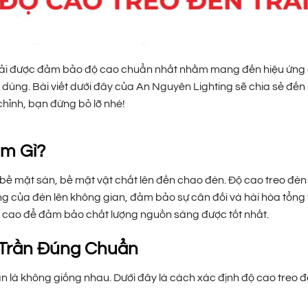
n phải được đảm bảo độ cao chuẩn nhất nhằm mang đến hiệu ứng
 dùng. Bài viết dưới đây của An Nguyên Lighting sẽ chia sẻ đến
hỉnh, bạn đừng bỏ lỡ nhé!
àm Gì?
bề mặt sàn, bề mặt vật chất lên đến chao đèn. Độ cao treo đèn 
ng của đèn lên không gian, đảm bảo sự cân đối và hài hòa tổng 
độ cao để đảm bảo chất lượng nguồn sáng được tốt nhất.
 Trần Đúng Chuẩn
ần là không giống nhau. Dưới đây là cách xác định độ cao treo đ