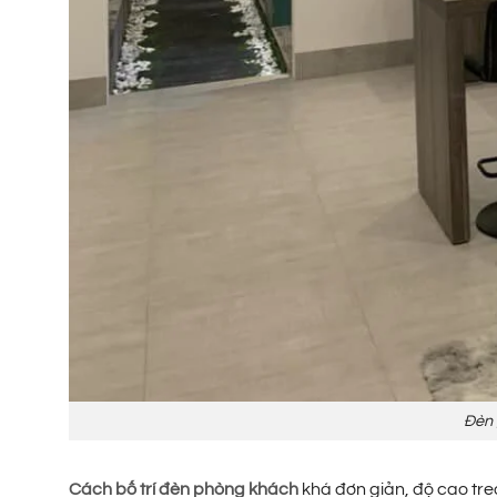
Đèn 
Cách bố trí đèn phòng khách
khá đơn giản, độ cao treo