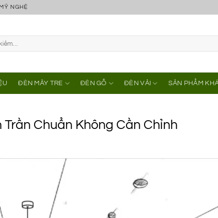
 MỸ NGHỆ
IỆU
ĐÈN MÂY TRE
ĐÈN GỖ
ĐÈN VẢI
SẢN PHẨM KH
n Trần Chuẩn Không Cần Chỉnh