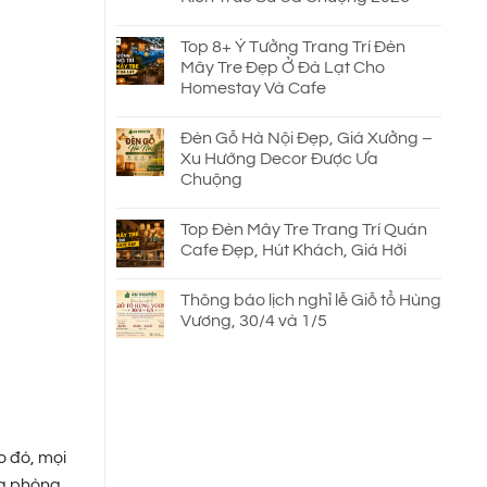
Top 8+ Ý Tưởng Trang Trí Đèn
Mây Tre Đẹp Ở Đà Lạt Cho
Homestay Và Cafe
Đèn Gỗ Hà Nội Đẹp, Giá Xưởng –
Xu Hướng Decor Được Ưa
Chuộng
Top Đèn Mây Tre Trang Trí Quán
Cafe Đẹp, Hút Khách, Giá Hời
Thông báo lịch nghỉ lễ Giỗ tổ Hùng
Vương, 30/4 và 1/5
o đó, mọi
ủa phòng