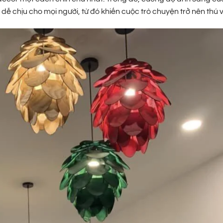
chịu cho mọi người, từ đó khiến cuộc trò chuyện trở nên thú v