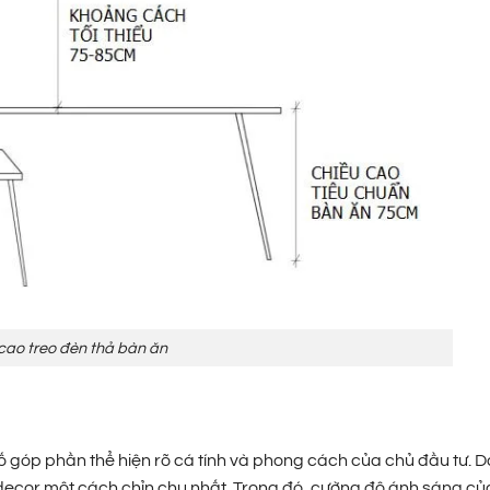
cao treo đèn thả bàn ăn
tố góp phần thể hiện rõ cá tính và phong cách của chủ đầu tư. D
à decor một cách chỉn chu nhất. Trong đó, cường độ ánh sáng c