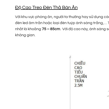
Độ Cao Treo Đèn Thả Bàn Ăn
Với khu vực phòng ăn, người ta thường hay sử dụng các
đèn led âm trần hoặc loại đèn tuýp ánh sáng trắng,… 
nhất là khoảng
75 – 85cm
. Với độ cao này, ánh sáng 
không gian.