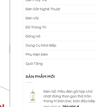
Đèn Sắt Nghệ Thuật
Đèn Vải
Đồ Trang Trí
Đồng Hồ
Dung Cụ Nhà Bếp
Phụ Kiện Đèn
Quà Tặng
SẢN PHẨM MỚI
Đèn Gỗ: Mẫu đèn gỗ hộp chữ
nhật đứng thon gọn thả trần
trang trí bàn bar, bàn đảo bếp
Giá
Giá