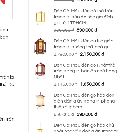
990.000
₫
750.000
₫
gốc
hiện
Đèn Gỗ: Mẫu đèn gỗ thả trần
là:
tại
trang trí bàn ăn nhỏ gia đình
990.000 ₫.
là:
giá rẻ ở TPHCM
750.000 ₫.
 ánh
Giá
Giá
930.000
₫
690.000
₫
gốc
hiện
 bạn
Đèn Gỗ: Mẫu đèn gỗ lục giác
là:
tại
trang trí phòng thờ, nhà gỗ
930.000 ₫.
là:
Giá
Giá
2.790.000
₫
2.150.000
₫
690.000 ₫.
gốc
hiện
Đèn Gỗ: Mẫu đèn gỗ Nhật thả
là:
tại
trần trang trí bàn ăn nhà hàng
2.790.000 ₫.
là:
Nhật
trần là
2.150.000 ₫.
Giá
Giá
2.145.000
₫
1.650.000
₫
thể. Do
gốc
hiện
Đèn Gỗ: Mẫu đèn gỗ hộp đơn
là:
tại
giản dán giấy trang trí phòng
2.145.000 ₫.
là:
thiền ở tphcm
1.650.000 ₫.
Giá
Giá
650.000
₫
590.000
₫
èn trần
gốc
hiện
Đèn Gỗ: Mẫu đèn gỗ hộp chữ
là:
tại
nhật hoa văn đơn giản trang trí