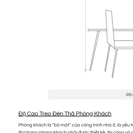
Độ 
Độ Cao Treo Đèn Thả Phòng Khách
Phòng khách là “bộ mặt” của công trình nhà ở, là yếu 
thứ trong phòng khách phải được thiết kế, thi công v