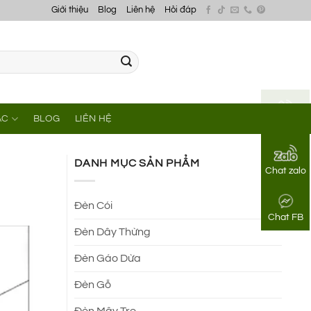
Giới thiệu
Blog
Liên hệ
Hỏi đáp
ÁC
BLOG
LIÊN HỆ
Gọi điện
DANH MỤC SẢN PHẨM
Chat zalo
Đèn Cói
Chat FB
Đèn Dây Thừng
Đèn Gáo Dừa
Đèn Gỗ
Đèn Mây Tre