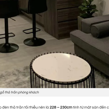
gỗ thả trần phòng khách
 đèn thả trần tối thiểu nên là
228 – 230cm
tính từ mặt sàn đến 