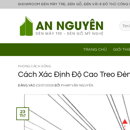
Bỏ
SHOWROOM ĐÈN MÂY TRE, ĐÈN GỖ, ĐÈN VẢI & ĐỒ THỦ CÔNG
qua
nội
Tìm
dung
kiếm:
TRANG CHỦ
GIỚI TH
PHONG CÁCH SỐNG
Cách Xác Định Độ Cao Treo Đè
ĐĂNG VÀO
23/07/2024
BỞI
PHẠM VĂN NGUYÊN
23
Th7