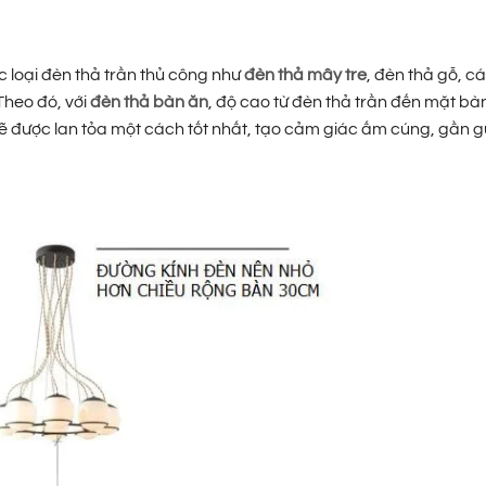
 loại đèn thả trần thủ công như
đèn thả mây tre
, đèn thả gỗ, cá
Theo đó, với
đèn thả bàn ăn
, độ cao từ đèn thả trần đến mặt b
sẽ được lan tỏa một cách tốt nhất, tạo cảm giác ấm cúng, gần g