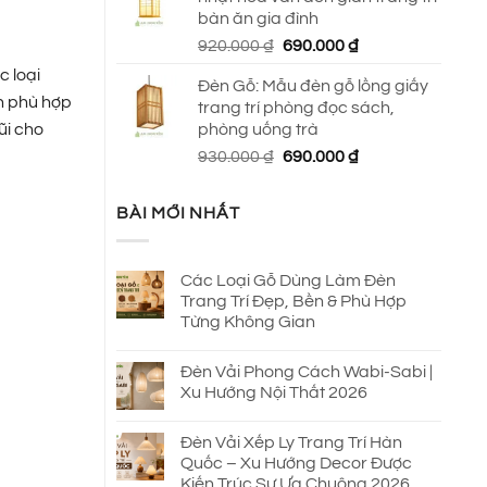
650.000 ₫.
là:
bàn ăn gia đình
590.000 ₫.
Giá
Giá
920.000
₫
690.000
₫
gốc
hiện
c loại
Đèn Gỗ: Mẫu đèn gỗ lồng giấy
là:
tại
àn phù hợp
trang trí phòng đọc sách,
920.000 ₫.
là:
ũi cho
phòng uống trà
690.000 ₫.
Giá
Giá
930.000
₫
690.000
₫
gốc
hiện
là:
tại
BÀI MỚI NHẤT
930.000 ₫.
là:
690.000 ₫.
Các Loại Gỗ Dùng Làm Đèn
Trang Trí Đẹp, Bền & Phù Hợp
Từng Không Gian
Đèn Vải Phong Cách Wabi-Sabi |
Xu Hướng Nội Thất 2026
Đèn Vải Xếp Ly Trang Trí Hàn
Quốc – Xu Hướng Decor Được
Kiến Trúc Sư Ưa Chuộng 2026