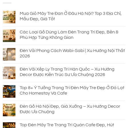
690.000 ₫.
Mua Giỏ Mây Tre Đan Ở Đâu Hà Nội? Top 3 Địa Chỉ,
Mẫu Đẹp, Giá Tốt
Các Loại Gỗ Dùng Làm Đèn Trang Trí Đẹp, Bền &
Phù Hợp Từng Không Gian
Đèn Vải Phong Cách Wabi-Sabi | Xu Hướng Nội Thất
2026
Đèn Vải Xếp Ly Trang Trí Hàn Quốc – Xu Hướng
Decor Được Kiến Trúc Sư Ưa Chuộng 2026
Top 8+ Ý Tưởng Trang Trí Đèn Mây Tre Đẹp Ở Đà Lạt
Cho Homestay Và Cafe
Đèn Gỗ Hà Nội Đẹp, Giá Xưởng – Xu Hướng Decor
Được Ưa Chuộng
Top Đèn Mây Tre Trang Trí Quán Cafe Đẹp, Hút