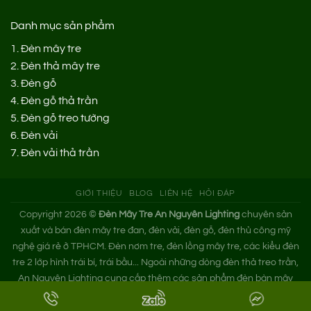
Danh mục sản phẩm
1.
Đèn mây tre
2.
Đèn thả mây tre
3.
Đèn gỗ
4.
Đèn gỗ thả trần
5.
Đèn gỗ treo tường
6.
Đèn vải
7.
Đèn vải thả trần
GIỚI THIỆU
BLOG
LIÊN HỆ
HỎI ĐÁP
Copyright 2026 ©
Đèn Mây Tre An Nguyên Lighting
chuyên sản
xuất và bán đèn mây tre đan, đèn vải, đèn gỗ, đèn thủ công mỹ
nghệ giá rẻ ở TPHCM. Đèn nơm tre, đèn lồng mây tre, các kiểu đèn
tre 2 lớp hình trái bí, trái bầu... Ngoài những dòng đèn thả treo trần,
An Nguyên Lighting cung cấp thêm các sản phẩm đèn bàn mây
tre. Nếu bạn cần tìm xưởng đèn mây tre trang trí hoặc mua đèn tre
đan giá sỉ hãy liên hệ ngay An Nguyên nhé!