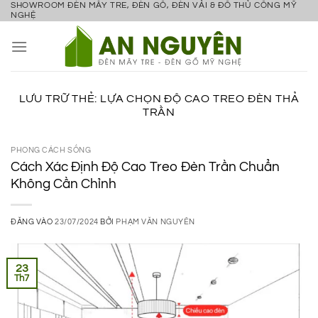
SHOWROOM ĐÈN MÂY TRE, ĐÈN GỖ, ĐÈN VẢI & ĐỒ THỦ CÔNG MỸ
Bỏ
NGHỆ
qua
nội
dung
LƯU TRỮ THẺ:
LỰA CHỌN ĐỘ CAO TREO ĐÈN THẢ
TRẦN
PHONG CÁCH SỐNG
Cách Xác Định Độ Cao Treo Đèn Trần Chuẩn
Không Cần Chỉnh
ĐĂNG VÀO
23/07/2024
BỞI
PHẠM VĂN NGUYÊN
23
Th7