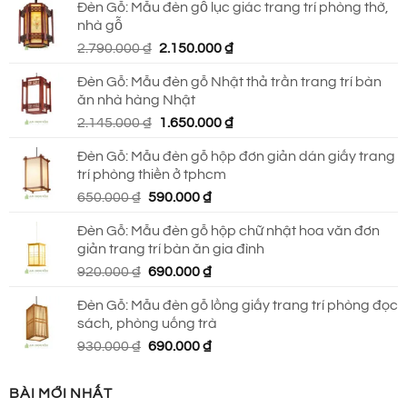
Đèn Gỗ: Mẫu đèn gỗ lục giác trang trí phòng thờ,
là:
tại
nhà gỗ
930.000 ₫.
là:
Giá
Giá
2.790.000
₫
2.150.000
₫
690.000 ₫.
gốc
hiện
Đèn Gỗ: Mẫu đèn gỗ Nhật thả trần trang trí bàn
là:
tại
ăn nhà hàng Nhật
2.790.000 ₫.
là:
Giá
Giá
2.145.000
₫
1.650.000
₫
2.150.000 ₫.
gốc
hiện
Đèn Gỗ: Mẫu đèn gỗ hộp đơn giản dán giấy trang
là:
tại
trí phòng thiền ở tphcm
2.145.000 ₫.
là:
Giá
Giá
650.000
₫
590.000
₫
1.650.000 ₫.
gốc
hiện
Đèn Gỗ: Mẫu đèn gỗ hộp chữ nhật hoa văn đơn
là:
tại
giản trang trí bàn ăn gia đình
650.000 ₫.
là:
Giá
Giá
920.000
₫
690.000
₫
590.000 ₫.
gốc
hiện
Đèn Gỗ: Mẫu đèn gỗ lồng giấy trang trí phòng đọc
là:
tại
sách, phòng uống trà
920.000 ₫.
là:
Giá
Giá
930.000
₫
690.000
₫
690.000 ₫.
gốc
hiện
là:
tại
BÀI MỚI NHẤT
930.000 ₫.
là: