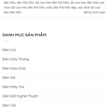
đèn trần
,
đèn thả trần
,
độ cao treo đèn thả trần
,
độ cao treo đèn trần
,
lựa
chọn độ cao treo đèn thả trần
,
mẫu đèn thả trần đẹp
,
xác định độ cao
treo đèn trần
Để lại bình luận
DANH MỤC SẢN PHẨM
Đèn Cói
Đèn Dây Thừng
Đèn Gáo Dừa
Đèn Gỗ
Đèn Mây Tre
Đèn Sắt Nghệ Thuật
Đèn Vải