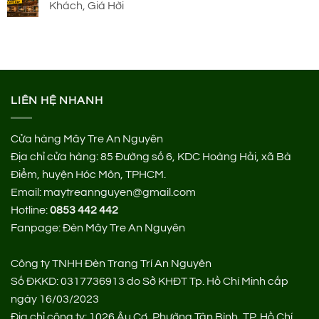
Khách, Giá Hời
LIÊN HỆ NHANH
Cửa hàng Mây Tre An Nguyên
Địa chỉ cửa hàng:
85 Đường số 6, KDC Hoàng Hải, xã Bà
Điểm, huyện Hóc Môn, TPHCM.
Email: maytreannguyen@gmail.com
Hotline:
0853 442 442
Fanpage:
Đèn Mây Tre An Nguyên
Công ty TNHH Đèn Trang Trí An Nguyên
Số ĐKKD: 0317736913 do Sở KHĐT Tp. Hồ Chí Minh cấp
ngày 16/03/2023
Địa chỉ công ty: 1026 Âu Cơ, Phường Tân Bình, TP. Hồ Chí