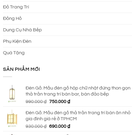
Đồ Trang Trí
Đồng Hồ
Dung Cụ Nhà Bếp
Phụ Kiện Đèn
Quà Tặng
SẢN PHẨM MỚI
Đèn Gỗ: Mẫu đèn gỗ hộp chữ nhật đứng thon gọn
thả trần trang trí bàn bar, bàn đảo bếp
Giá
Giá
990.000
₫
750.000
₫
gốc
hiện
Đèn Gỗ: Mẫu đèn gỗ thả trần trang trí bàn ăn nhỏ
là:
tại
gia đình giá rẻ ở TPHCM
990.000 ₫.
là:
Giá
Giá
930.000
₫
690.000
₫
750.000 ₫.
gốc
hiện