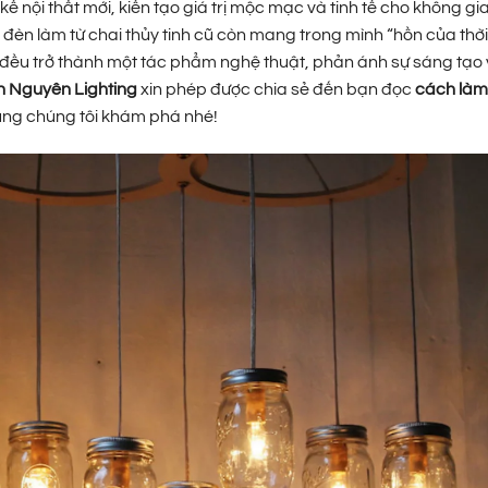
ế nội thất mới, kiến tạo giá trị mộc mạc và tinh tế cho không g
u đèn làm từ chai thủy tinh cũ còn mang trong mình “hồn của thời
inh đều trở thành một tác phẩm nghệ thuật, phản ánh sự sáng tạo 
n Nguyên Lighting
xin phép được chia sẻ đến bạn đọc
cách làm
cùng chúng tôi khám phá nhé!