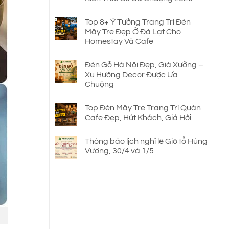
Top 8+ Ý Tưởng Trang Trí Đèn
Mây Tre Đẹp Ở Đà Lạt Cho
Homestay Và Cafe
Đèn Gỗ Hà Nội Đẹp, Giá Xưởng –
Xu Hướng Decor Được Ưa
Chuộng
Top Đèn Mây Tre Trang Trí Quán
Cafe Đẹp, Hút Khách, Giá Hời
Thông báo lịch nghỉ lễ Giỗ tổ Hùng
Vương, 30/4 và 1/5