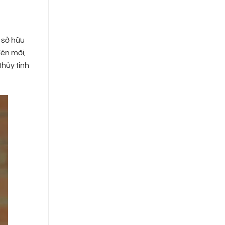
 sở hữu
đèn mới,
thủy tinh