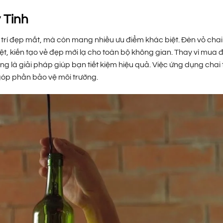
 Tinh
g trí đẹp mắt, mà còn mang nhiều ưu điểm khác biệt. Đèn vỏ chai
t, kiến tạo vẻ đẹp mới lạ cho toàn bộ không gian. Thay vì mua 
ng là giải pháp giúp bạn tiết kiệm hiệu quả. Việc ứng dụng chai 
 góp phần bảo vệ môi trường.