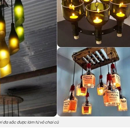
rí đa sắc được làm từ vỏ chai cũ