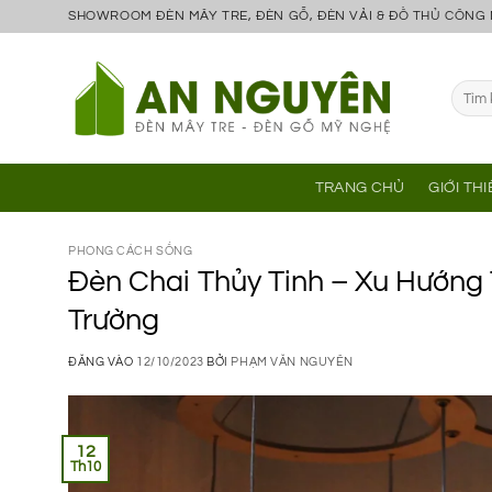
Bỏ
SHOWROOM ĐÈN MÂY TRE, ĐÈN GỖ, ĐÈN VẢI & ĐỒ THỦ CÔNG
qua
nội
Tìm
dung
kiếm:
TRANG CHỦ
GIỚI TH
PHONG CÁCH SỐNG
Đèn Chai Thủy Tinh – Xu Hướng 
Trường
ĐĂNG VÀO
12/10/2023
BỞI
PHẠM VĂN NGUYÊN
12
Th10