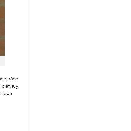
hống bóng
biệt, tùy
n, đến