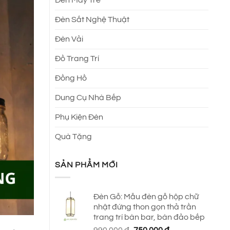
Đèn Sắt Nghệ Thuật
Đèn Vải
Đồ Trang Trí
Đồng Hồ
Dung Cụ Nhà Bếp
Phụ Kiện Đèn
Quà Tặng
SẢN PHẨM MỚI
Đèn Gỗ: Mẫu đèn gỗ hộp chữ
nhật đứng thon gọn thả trần
trang trí bàn bar, bàn đảo bếp
Giá
Giá