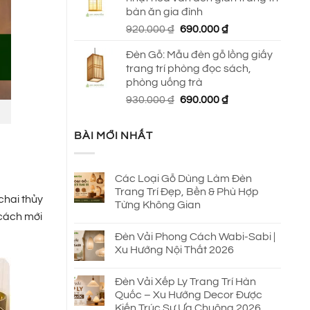
650.000 ₫.
là:
bàn ăn gia đình
590.000 ₫.
Giá
Giá
920.000
₫
690.000
₫
gốc
hiện
Đèn Gỗ: Mẫu đèn gỗ lồng giấy
là:
tại
trang trí phòng đọc sách,
920.000 ₫.
là:
phòng uống trà
690.000 ₫.
Giá
Giá
930.000
₫
690.000
₫
gốc
hiện
là:
tại
BÀI MỚI NHẤT
930.000 ₫.
là:
690.000 ₫.
Các Loại Gỗ Dùng Làm Đèn
Trang Trí Đẹp, Bền & Phù Hợp
 chai thủy
Từng Không Gian
 cách mới
Đèn Vải Phong Cách Wabi-Sabi |
Xu Hướng Nội Thất 2026
Đèn Vải Xếp Ly Trang Trí Hàn
Quốc – Xu Hướng Decor Được
Kiến Trúc Sư Ưa Chuộng 2026