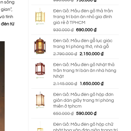
990.000
₫
750.000
₫
ian sống
gốc
hiện
 gian”,
Đèn Gỗ: Mẫu đèn gỗ thả trần
là:
tại
trang trí bàn ăn nhỏ gia đình
và tình
990.000 ₫.
là:
giá rẻ ở TPHCM
 đèn từ
750.000 ₫.
Giá
Giá
930.000
₫
690.000
₫
gốc
hiện
Đèn Gỗ: Mẫu đèn gỗ lục giác
là:
tại
trang trí phòng thờ, nhà gỗ
930.000 ₫.
là:
Giá
Giá
2.790.000
₫
2.150.000
₫
690.000 ₫.
gốc
hiện
Đèn Gỗ: Mẫu đèn gỗ Nhật thả
là:
tại
trần trang trí bàn ăn nhà hàng
2.790.000 ₫.
là:
Nhật
2.150.000 ₫.
Giá
Giá
2.145.000
₫
1.650.000
₫
gốc
hiện
Đèn Gỗ: Mẫu đèn gỗ hộp đơn
là:
tại
giản dán giấy trang trí phòng
2.145.000 ₫.
là:
thiền ở tphcm
1.650.000 ₫.
Giá
Giá
650.000
₫
590.000
₫
gốc
hiện
Đèn Gỗ: Mẫu đèn gỗ hộp chữ
là:
tại
nhật hoa văn đơn giản trang trí