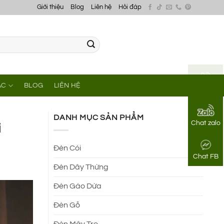
Giới thiệu
Blog
Liên hệ
Hỏi đáp
ÁC
BLOG
LIÊN HỆ
Gọi điện
DANH MỤC SẢN PHẨM
Chat zalo
i
Đèn Cói
Chat FB
Đèn Dây Thừng
Đèn Gáo Dừa
Đèn Gỗ
Đèn Mây Tre