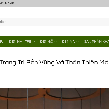
 MỸ NGHỆ
IỆU
ĐÈN MÂY TRE
ĐÈN GỖ
ĐÈN VẢI
SẢN PHẨM KH
Trang Trí Bền Vững Và Thân Thiện Mô