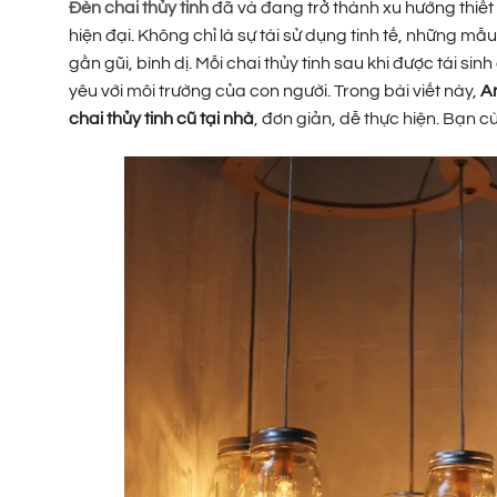
Đèn chai thủy tinh
đã và đang trở thành xu hướng thiết k
hiện đại. Không chỉ là sự tái sử dụng tinh tế, những mẫ
gần gũi, bình dị. Mỗi chai thủy tinh sau khi được tái s
yêu với môi trường của con người. Trong bài viết này,
A
chai thủy tinh cũ tại nhà
, đơn giản, dễ thực hiện. Bạn 