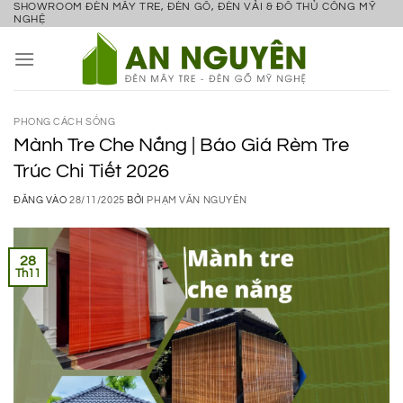
SHOWROOM ĐÈN MÂY TRE, ĐÈN GỖ, ĐÈN VẢI & ĐỒ THỦ CÔNG MỸ
Bỏ
NGHỆ
qua
nội
dung
PHONG CÁCH SỐNG
Mành Tre Che Nắng | Báo Giá Rèm Tre
Trúc Chi Tiết 2026
ĐĂNG VÀO
28/11/2025
BỞI
PHẠM VĂN NGUYÊN
28
Th11