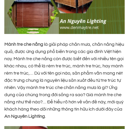
Mành tre che nắng
là giải pháp chắn mưa, chắn nắng hiệu
quả, được ứng dụng phổ biến trong các gia đình Việt hiện
nay. Mành tre che nắng còn được biết đến với nhiều tên gọi
khác nhau, có thể là rèm tre trúc, mành tre trúc, hay mành
rèm tre trúc,… Dù với tên gọi nào, sản phẩm vẫn mang nét
đặc trưng chung là nguyên liệu sản xuất đều từ tre trúc tự
nhiên. Vậy mành tre trúc che chắn nắng mưa là gì? Ứng
dụng của chúng trong đời sống ra sao? Giá mành tre che
nắng như thế nào?… Để hiểu rõ hơn về vấn đề này, mời quý
khách hàng theo dõi những thông tin hữu ích dưới đây của
An Nguyên Lighting
.