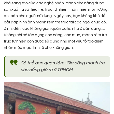
khá sáng tạo của các nghệ nhân. Mành che nắng được
sản xuất từ vật liệu tre, trúc tự nhiên, thân thiện môi trường,
an toàn cho người sử dụng. Ngày nay, bạn không khó để
bắt gặp hình ảnh mành rèm tre trúc tại các ngôi chùa cổ,
đình, đền, các không gian quán cafe, nhà ở dân dụng,…
Không chỉ có tác dụng che nắng, che mưa, mành rèm tre
trúc tự nhiên còn được sử dụng như một yếu tố tạo điểm
nhấn mộc mạc, tinh tế cho không gian.
Có thể bạn quan tâm:
Gia công mành tre
che nắng giá rẻ ở TPHCM