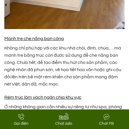
Mành tre che nắng ban công
Không chỉ phù hợp với các khu nhà chòi, đình, chùa,… mà
mành tre bằng trúc còn được sử dụng để che nắng ban
công. Chưa hết, để tạo điểm thu hút cho sản phẩm, các
nghệ nhân đã phun sơn, vẽ họa tiết hoa văn hoặc ghi câu
đối lên trên bề mặt rèm khiến cho sản phẩm mang đậm
nét Việt, dân dã, mộc mạc.
Rèm trúc làm vách ngăn chia khu vực
Ở những không gian cần nhiều sự riêng tư như spa, phòng
vip quán ăn, nhà hàng,… thì việc ứng dụng tấm rèm tre
trúc như mọt vách ngăn là điều cần thiết. Hoặc bạn cũng
Gọi điện
Chat zalo
Chat FB
có thể sử dụng rèm mành tre trúc để phân chia các khu