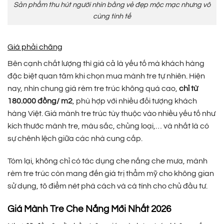
Sản phẩm thu hút người nhìn bằng vẻ đẹp mộc mạc nhưng vô
cùng tinh tế
Giá phải chăng
Bên cạnh chất lượng thì giá cả là yếu tố mà khách hàng
đặc biệt quan tâm khi chọn mua mành tre tự nhiên. Hiện
nay, nhìn chung giá rèm tre trúc không quá cao,
chỉ từ
180.000 đồng/ m2
, phù hợp với nhiều đối tượng khách
hàng Việt. Giá mành tre trúc tùy thuộc vào nhiều yếu tố như
kích thước mành tre, màu sắc, chủng loại,… và nhất là có
sự chênh lệch giữa các nhà cung cấp.
Tóm lại, không chỉ có tác dụng che nắng che mưa, mành
rèm tre trúc còn mang đến giá trị thẩm mỹ cho không gian
sử dụng, tô điểm nét phá cách và cá tính cho chủ đầu tư.
Giá Mành Tre Che Nắng Mới Nhất 2026