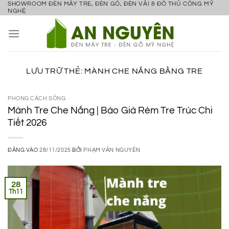
SHOWROOM ĐÈN MÂY TRE, ĐÈN GỖ, ĐÈN VẢI & ĐỒ THỦ CÔNG MỸ
Bỏ
NGHỆ
qua
nội
dung
LƯU TRỮ THẺ:
MÀNH CHE NẮNG BẰNG TRE
PHONG CÁCH SỐNG
Mành Tre Che Nắng | Báo Giá Rèm Tre Trúc Chi
Tiết 2026
ĐĂNG VÀO
28/11/2025
BỞI
PHẠM VĂN NGUYÊN
28
Th11