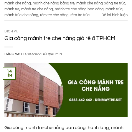
mành che nắng
,
mành che nắng bằng tre
,
mành che nắng bằng tre trúc
,
mành tre
,
mành tre che nắng
,
mành tre che nắng ban công
,
mành trúc
,
mành trúc che nắng
,
rèm tre che nắng
,
rèm tre trúc
Để lại bình luận
DỊCH VỤ
Gia công mành tre che nắng giá rẻ ở TPHCM
ĐĂNG VÀO
14/04/2022
BỞI
@ADMIN
14
Th4
Gia công mành tre che nắng ban công, hành lang, mành