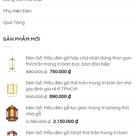
Phụ Kiện Đèn
Quà Tặng
SẢN PHẨM MỚI
Đèn Gỗ: Mẫu đèn gỗ hộp chữ nhật đứng thon gọn
thả trần trang trí bàn bar, bàn đảo bếp
Giá
Giá
990.000
₫
750.000
₫
gốc
hiện
Đèn Gỗ: Mẫu đèn gỗ thả trần trang trí bàn ăn nhỏ
là:
tại
gia đình giá rẻ ở TPHCM
990.000 ₫.
là:
Giá
Giá
930.000
₫
690.000
₫
750.000 ₫.
gốc
hiện
Đèn Gỗ: Mẫu đèn gỗ lục giác trang trí phòng thờ,
là:
tại
nhà gỗ
930.000 ₫.
là:
Giá
Giá
2.790.000
₫
2.150.000
₫
690.000 ₫.
gốc
hiện
Đèn Gỗ: Mẫu đèn gỗ Nhật thả trần trang trí bàn
là:
tại