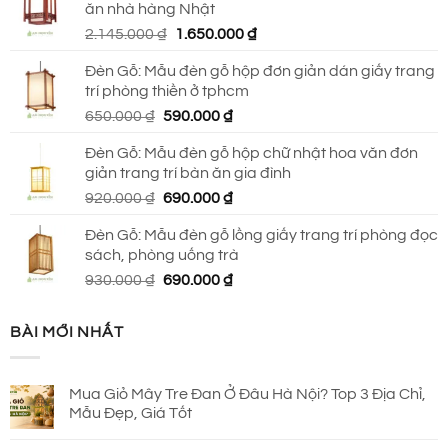
ăn nhà hàng Nhật
2.790.000 ₫.
là:
Giá
Giá
2.145.000
₫
1.650.000
₫
2.150.000 ₫.
gốc
hiện
Đèn Gỗ: Mẫu đèn gỗ hộp đơn giản dán giấy trang
là:
tại
trí phòng thiền ở tphcm
2.145.000 ₫.
là:
Giá
Giá
650.000
₫
590.000
₫
1.650.000 ₫.
gốc
hiện
Đèn Gỗ: Mẫu đèn gỗ hộp chữ nhật hoa văn đơn
là:
tại
giản trang trí bàn ăn gia đình
650.000 ₫.
là:
Giá
Giá
920.000
₫
690.000
₫
590.000 ₫.
gốc
hiện
Đèn Gỗ: Mẫu đèn gỗ lồng giấy trang trí phòng đọc
là:
tại
sách, phòng uống trà
920.000 ₫.
là:
Giá
Giá
930.000
₫
690.000
₫
690.000 ₫.
gốc
hiện
là:
tại
BÀI MỚI NHẤT
930.000 ₫.
là:
690.000 ₫.
Mua Giỏ Mây Tre Đan Ở Đâu Hà Nội? Top 3 Địa Chỉ,
Mẫu Đẹp, Giá Tốt