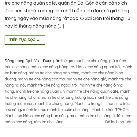
tre che nắng quán cafe, quán ăn Sài Gòn ở cận cận xích
đạo nên khí hậu mang tính chất cận xích đạo, số giờ nắng
trong ngày vào mùa nắng rất cao. Ở Sài Gòn trời tháng Tư
này là tháng nắng nóng […]
TIẾP TỤC ĐỌC
→
Đăng trong
Dịch Vụ
|
Được gắn thẻ
giá mành tre che nắng
,
giá mành
trúc che nắng
,
mành che nắng bằng tre
,
Mành che nắng ngoài trời
,
Mành
tre ban công
,
mành tre che nắng ban công
,
mành tre che nắng bình
dương
,
mành tre che nắng cần thơ
,
mành tre che nắng giá
,
mành tre che
nắng hà nội
,
mành tre che nắng ngoài trời
,
mành tre che nắng ở nha
trang
,
mành tre che nắng quán ăn
,
mành tre che nắng quán cafe
,
mành
tre che nắng tphcm
,
mành tre che nắng trường học
,
mành tre che nắng
trường mầm non
,
mành tre chống nắng
,
Mành tre trang trí
,
mành tre trúc
che nắng
,
mành tre trúc mành tre cuốn che nắng
,
Mành tre trúc TPHCM
,
Mành trúc Mành che nắng ban công
,
mua mành tre che nắng ở đâu
,
rèm
mành che nắng
,
rèm tre che nắng
Để lại bình luận