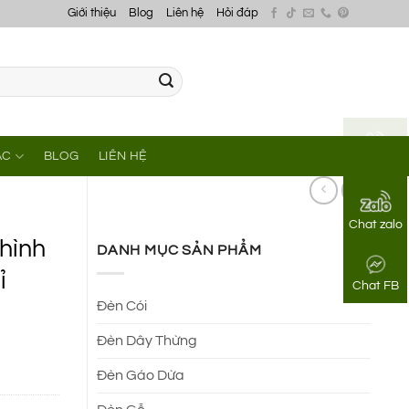
Giới thiệu
Blog
Liên hệ
Hỏi đáp
ÁC
BLOG
LIÊN HỆ
Gọi điện
Chat zalo
hình
DANH MỤC SẢN PHẨM
ỉ
Chat FB
Đèn Cói
Đèn Dây Thừng
Đèn Gáo Dừa