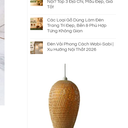
Nội? Top 3 Địa Chỉ, Mẫu Đẹp, Giá
Tốt
Các Loại Gỗ Dùng Làm Đèn
Trang Trí Đẹp, Bền & Phù Hợp
Từng Không Gian
Đèn Vải Phong Cách Wabi-Sabi |
Xu Hướng Nội Thất 2026