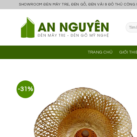
Bỏ
SHOWROOM ĐÈN MÂY TRE, ĐÈN GỖ, ĐÈN VẢI & ĐỒ THỦ CÔNG
qua
nội
Tìm
dung
kiếm:
TRANG CHỦ
GIỚI TH
-31%