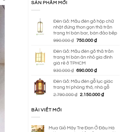
SẢN PHẨM MỚI
Đèn Gỗ: Mẫu đèn gỗ hộp chữ
nhật đứng thon gọn thả trần
trang trí bàn bar, bàn đảo bếp
Giá
Giá
990.000
₫
750.000
₫
gốc
hiện
Đèn Gỗ: Mẫu đèn gỗ thả trần
là:
tại
trang trí bàn ăn nhỏ gia đình
990.000 ₫.
là:
giá rẻ ở TPHCM
750.000 ₫.
Giá
Giá
930.000
₫
690.000
₫
gốc
hiện
Đèn Gỗ: Mẫu đèn gỗ lục giác
là:
tại
trang trí phòng thờ, nhà gỗ
930.000 ₫.
là:
Giá
Giá
2.790.000
₫
2.150.000
₫
690.000 ₫.
gốc
hiện
là:
tại
BÀI VIẾT MỚI
2.790.000 ₫.
là:
2.150.000 ₫.
Mua Giỏ Mây Tre Đan Ở Đâu Hà