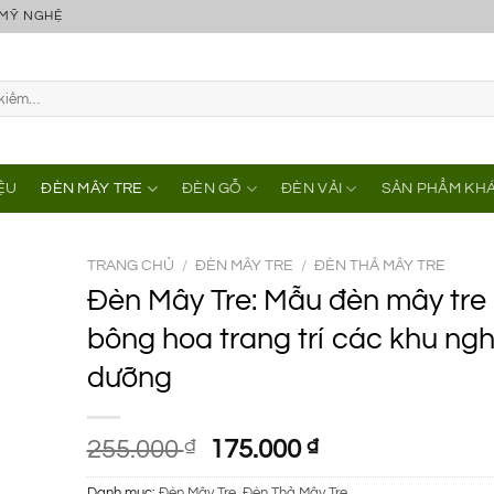
 MỸ NGHỆ
IỆU
ĐÈN MÂY TRE
ĐÈN GỖ
ĐÈN VẢI
SẢN PHẨM KH
TRANG CHỦ
/
ĐÈN MÂY TRE
/
ĐÈN THẢ MÂY TRE
Đèn Mây Tre: Mẫu đèn mây tre 
bông hoa trang trí các khu ngh
dưỡng
Giá
Giá
255.000
₫
175.000
₫
gốc
hiện
Danh mục:
Đèn Mây Tre
,
Đèn Thả Mây Tre