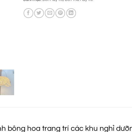
là:
tại
255.000 ₫.
là:
175.000 ₫.
h bông hoa trang trí các khu nghỉ dưỡ