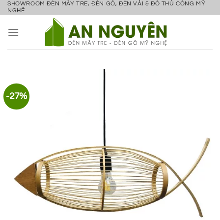
SHOWROOM ĐÈN MÂY TRE, ĐÈN GỖ, ĐÈN VẢI & ĐỒ THỦ CÔNG MỸ
Bỏ
NGHỆ
qua
nội
dung
-27%