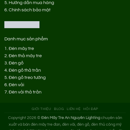
5.
Hướng dẫn mua hàng
6.
Chính sách bảo mật
Danh mục sản phẩm
1.
Đèn mây tre
2.
Đèn thả mây tre
3.
Đèn gỗ
4.
Đèn gỗ thả trần
5.
Đèn gỗ treo tường
6.
Đèn vải
7.
Đèn vải thả trần
GIỚI THIỆU
BLOG
LIÊN HỆ
HỎI ĐÁP
Copyright 2026 ©
Đèn Mây Tre An Nguyên Lighting
chuyên sản
xuất và bán đèn mây tre đan, đèn vải, đèn gỗ, đèn thủ công mỹ