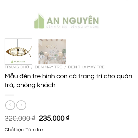
TRANG CHỦ
/
ĐÈN MÂY TRE
/
ĐÈN THẢ MÂY TRE
Mẫu đèn tre hình con cá trang trí cho quán
trà, phòng khách
Giá
Giá
320.000
₫
235.000
₫
gốc
hiện
Chất liệu: Tăm tre
là:
tại