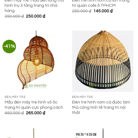
Đèn Mây Tre: Mẫu đèn lồng thả
Đèn tre hình nơm cá lùn trang
hình trụ 3 tầng trang trí nhà
trí quán cafe ở TPHCM
hàng
Giá
Giá
250.000
₫
145.000
₫
gốc
hiện
Giá
Giá
390.000
₫
250.000
₫
là:
tại
gốc
hiện
250.000 ₫.
là:
là:
tại
145.000 ₫.
390.000 ₫.
là:
250.000 ₫.
-41%
ĐÈN MÂY TRE
ĐÈN MÂY TRE
Mẫu đèn mây tre hình vỏ ốc
Đèn tre hình nơm cá được làm
trang trí quán cực phong cách
thủ công tinh tế trang trí nội
thất
Giá
Giá
450.000
₫
265.000
₫
gốc
hiện
là:
tại
450.000 ₫.
là:
265.000 ₫.