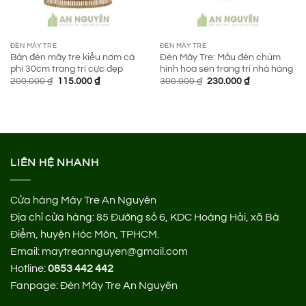
ĐÈN MÂY TRE
ĐÈN MÂY TRE
Bán đèn mây tre kiểu nơm cá
Đèn Mây Tre: Mẫu đèn chùm
phi 30cm trang trí cực đẹp
hình hoa sen trang trí nhà hàng
Giá
Giá
Giá
Giá
200.000
₫
115.000
₫
300.000
₫
230.000
₫
gốc
hiện
gốc
hiện
là:
tại
là:
tại
200.000 ₫.
là:
300.000 ₫.
là:
115.000 ₫.
230.000 ₫.
LIÊN HỆ NHANH
Cửa hàng Mây Tre An Nguyên
Địa chỉ cửa hàng:
85 Đường số 6, KDC Hoàng Hải, xã Bà
Điểm, huyện Hóc Môn, TPHCM.
Email: maytreannguyen@gmail.com
Hotline:
0853 442 442
Fanpage:
Đèn Mây Tre An Nguyên