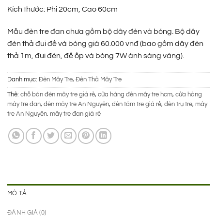
320.000 ₫.
là:
Kích thước: Phi 20cm, Cao 60cm
235.000 ₫.
Mẫu đèn tre đan chưa gồm bộ dây đèn và bóng. Bộ dây
đèn thả đui đế và bóng giá 60.000 vnđ (bao gồm dây đèn
thả 1m, đui đèn, đế ốp và bóng 7W ánh sáng vàng).
Danh mục:
Đèn Mây Tre
,
Đèn Thả Mây Tre
Thẻ:
chỗ bán đèn mây tre giá rẻ
,
cửa hàng đèn mây tre hcm
,
cửa hàng
mây tre đan
,
đèn mây tre An Nguyên
,
đèn tăm tre giá rẻ
,
đèn trụ tre
,
mây
tre An Nguyên
,
mây tre đan giá rẻ
MÔ TẢ
ĐÁNH GIÁ (0)