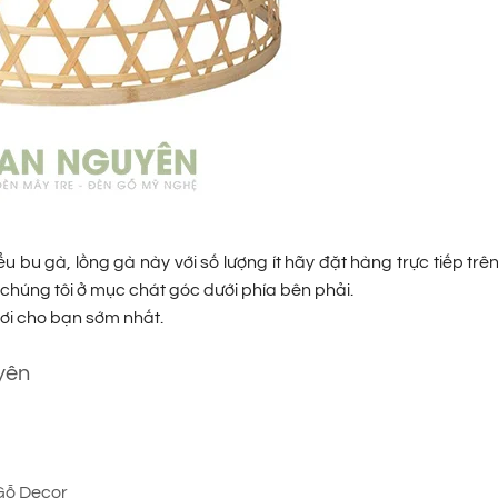
u gà, lồng gà này với số lượng ít hãy đặt hàng trực tiếp trên
chúng tôi ở mục chát góc dưới phía bên phải.
ơi cho bạn sớm nhất.
yên
Gỗ Decor