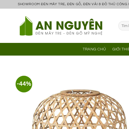
Bỏ
SHOWROOM ĐÈN MÂY TRE, ĐÈN GỖ, ĐÈN VẢI & ĐỒ THỦ CÔNG
qua
nội
Tìm
dung
kiếm:
TRANG CHỦ
GIỚI TH
-44%