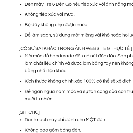
Đèn mây Tre & Đèn Gỗ nếu tiếp xúc với ánh nắng m
Không tiếp xúc với mưa.
Bộ dây không chịu được nước.
Để làm sạch, sử dụng một miếng vải khô hoặc hơi ướ
[ CÓ SỰ SAI KHÁC TRONG ẢNH WEBSITE & THỰC TẾ ]
Mỗi món đồ handmade đều có nét độc đáo. Sản phẩm 
làm chất liệu chính và được làm bằng tay nên không
bằng chất liệu khác.
Kích thước không chính xác 100% có thể sẽ xê dịch 
Để ngăn ngừa nấm mốc và sự tấn công của côn trùn
muối tự nhiên.
[GHI CHÚ]
Danh sách này chỉ dành cho MỘT đèn.
Không bao gồm bóng đèn.