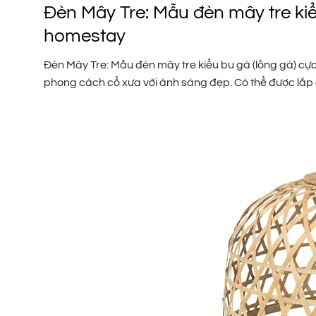
Đèn Mây Tre: Mẫu đèn mây tre kiể
homestay
Đèn Mây Tre: Mẫu đèn mây tre kiểu bu gà (lồng gà) cực 
phong cách cổ xưa với ánh sáng đẹp. Có thể được lắp 