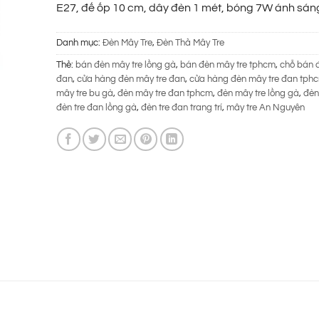
E27, đế ốp 10 cm, dây đèn 1 mét, bóng 7W ánh sáng
225.000 ₫.
Danh mục:
Đèn Mây Tre
,
Đèn Thả Mây Tre
Thẻ:
bán đèn mây tre lồng gà
,
bán đèn mây tre tphcm
,
chỗ bán 
đan
,
cửa hàng đèn mây tre đan
,
cửa hàng đèn mây tre đan tph
mây tre bu gà
,
đèn mây tre đan tphcm
,
đèn mây tre lồng gà
,
đèn
đèn tre đan lồng gà
,
đèn tre đan trang trí
,
mây tre An Nguyên