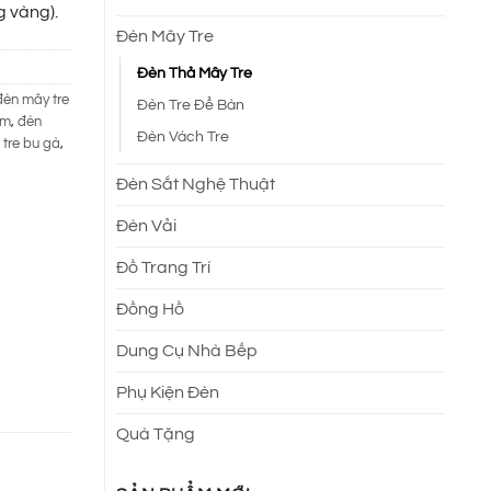
 vàng).
Đèn Mây Tre
Đèn Thả Mây Tre
đèn mây tre
Đèn Tre Để Bàn
cm
,
đèn
Đèn Vách Tre
 tre bu gà
,
Đèn Sắt Nghệ Thuật
Đèn Vải
Đồ Trang Trí
Đồng Hồ
Dung Cụ Nhà Bếp
Phụ Kiện Đèn
Quà Tặng