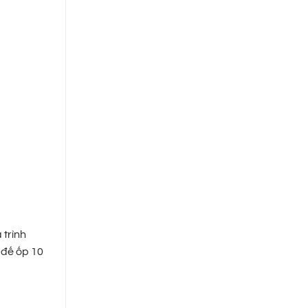
 trình
 đế ốp 10