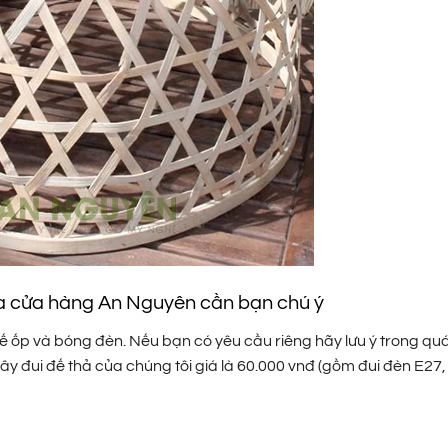
của cửa hàng An Nguyên cần bạn chú ý
ốp và bóng đèn. Nếu bạn có yêu cầu riêng hãy lưu ý trong quá
 đui đế thả của chúng tôi giá là 60.000 vnđ (gồm đui đèn E27,