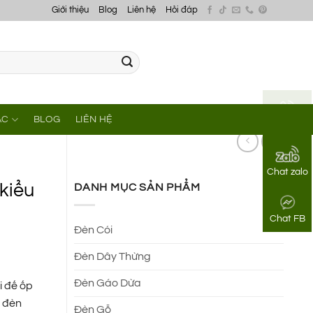
Giới thiệu
Blog
Liên hệ
Hỏi đáp
ÁC
BLOG
LIÊN HỆ
Gọi điện
Chat zalo
kiểu
DANH MỤC SẢN PHẨM
Chat FB
Đèn Cói
Đèn Dây Thừng
Đèn Gáo Dừa
i đế ốp
i đèn
Đèn Gỗ