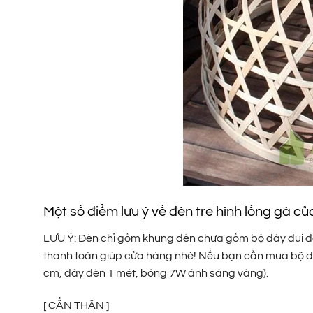
Một số điểm lưu ý về đèn tre hình lồng gà 
LƯU Ý: Đèn chỉ gồm khung đèn chưa gồm bộ dây đui đế 
thanh toán giúp cửa hàng nhé! Nếu bạn cần mua bộ dây
cm, dây đèn 1 mét, bóng 7W ánh sáng vàng).
[ CẨN THẬN ]