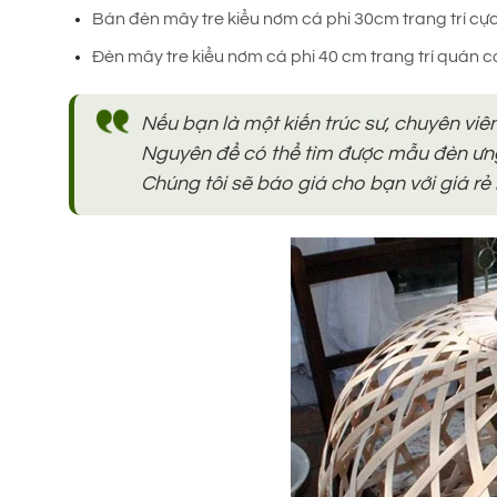
Bán đèn mây tre kiểu nơm cá phi 30cm trang trí cự
Đèn mây tre kiểu nơm cá phi 40 cm trang trí quán
Nếu bạn là một kiến trúc sư, chuyên viên 
Nguyên để có thể tìm được mẫu đèn ưng ý
Chúng tôi sẽ báo giá cho bạn với giá rẻ 