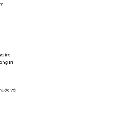
m.
g tre
ang trí
 nước và