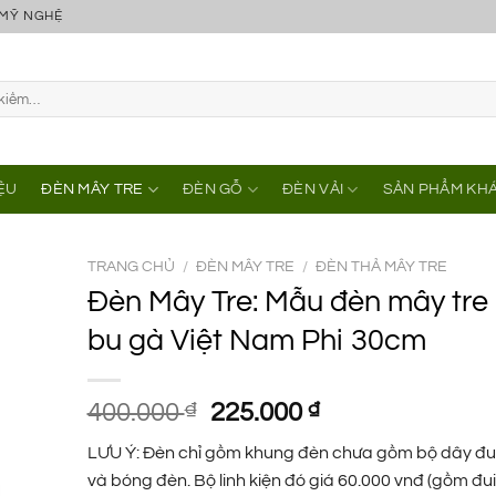
 MỸ NGHỆ
IỆU
ĐÈN MÂY TRE
ĐÈN GỖ
ĐÈN VẢI
SẢN PHẨM KH
TRANG CHỦ
/
ĐÈN MÂY TRE
/
ĐÈN THẢ MÂY TRE
Đèn Mây Tre: Mẫu đèn mây tre 
bu gà Việt Nam Phi 30cm
Giá
Giá
400.000
₫
225.000
₫
gốc
hiện
LƯU Ý: Đèn chỉ gồm khung đèn chưa gồm bộ dây đu
là:
tại
và bóng đèn. Bộ linh kiện đó giá 60.000 vnđ (gồm đu
400.000 ₫.
là: