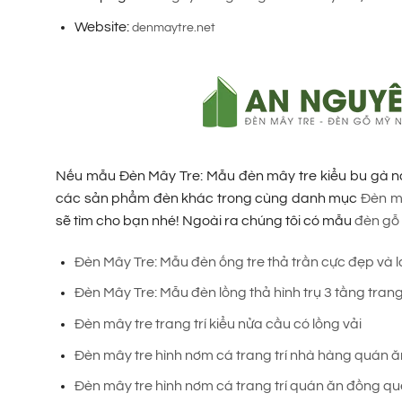
Website:
denmaytre.net
Nếu mẫu Đèn Mây Tre: Mẫu đèn mây tre kiểu bu gà n
các sản phẩm đèn khác trong cùng danh mục
Đèn m
sẽ tìm cho bạn nhé! Ngoài ra chúng tôi có mẫu
đèn gỗ 
Đèn Mây Tre: Mẫu đèn ống tre thả trần cực đẹp và l
Đèn Mây Tre: Mẫu đèn lồng thả hình trụ 3 tầng trang
Đèn mây tre trang trí kiểu nửa cầu có lồng vải
Đèn mây tre hình nơm cá trang trí nhà hàng quán ă
Đèn mây tre hình nơm cá trang trí quán ăn đồng qu