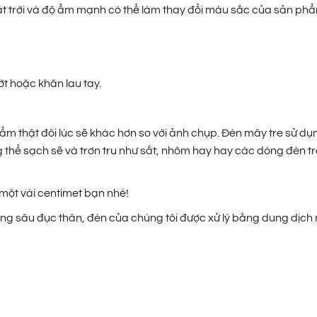
ặt trời và độ ẩm mạnh có thể làm thay đổi màu sắc của sản phẩ
t hoặc khăn lau tay.
thật đôi lúc sẽ khác hơn so với ảnh chụp. Đèn mây tre sử dụn
 thể sạch sẽ và trơn tru như sắt, nhôm hay hay các dòng đèn tr
một vài centimet bạn nhé!
g sâu đục thân, đèn của chúng tôi được xử lý bằng dung dịch