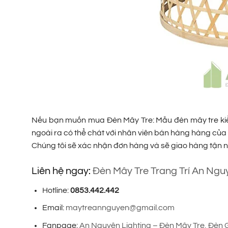
Nếu bạn muốn mua Đèn Mây Tre: Mẫu đèn mây tre kiểu b
ngoài ra có thể chát với nhân viên bán hàng hàng của 
Chúng tôi sẽ xác nhận đơn hàng và sẽ giao hàng tận n
Liên hệ ngay:
Đèn Mây Tre Trang Trí An Ngu
Hotline:
0853.442.442
Email:
maytreannguyen@gmail.com
Fanpage:
An Nguyên Lighting – Đèn Mây Tre, Đèn 