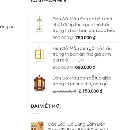
SẢN PHẨM MỚI
Đèn Gỗ: Mẫu đèn gỗ hộp chữ
nhật đứng thon gọn thả trần
 hàng có
trang trí bàn bar, bàn đảo bếp
Giá
Giá
990.000
₫
750.000
₫
gốc
hiện
Đèn Gỗ: Mẫu đèn gỗ thả trần
là:
tại
trang trí bàn ăn nhỏ gia đình
990.000 ₫.
là:
giá rẻ ở TPHCM
750.000 ₫.
Giá
Giá
930.000
₫
690.000
₫
gốc
hiện
Đèn Gỗ: Mẫu đèn gỗ lục giác
là:
tại
trang trí phòng thờ, nhà gỗ
930.000 ₫.
là:
Giá
Giá
2.790.000
₫
2.150.000
₫
690.000 ₫.
gốc
hiện
là:
tại
BÀI VIẾT MỚI
2.790.000 ₫.
là:
2.150.000 ₫.
Các Loại Gỗ Dùng Làm Đèn
Trang Trí Đẹp, Bền & Phù Hợp