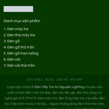
Danh mục sản phẩm
1.
Đèn mây tre
2.
Đèn thả mây tre
3.
Đèn gỗ
4.
Đèn gỗ thả trần
5.
Đèn gỗ treo tường
6.
Đèn vải
7.
Đèn vải thả trần
GIỚI THIỆU
BLOG
LIÊN HỆ
HỎI ĐÁP
Copyright 2026 ©
Đèn Mây Tre An Nguyên Lighting
chuyên sản
xuất và bán đèn mây tre đan, đèn vải, đèn gỗ, đèn thủ công mỹ
nghệ giá rẻ ở TPHCM. Đèn nơm tre, đèn lồng mây tre, các kiểu đèn
tre 2 lớp hình trái bí, trái bầu... Ngoài những dòng đèn thả treo trần,