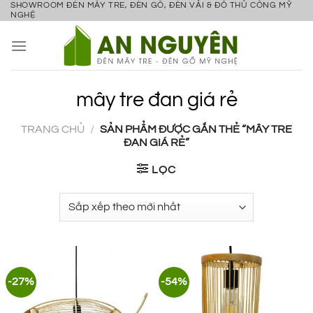
SHOWROOM ĐÈN MÂY TRE, ĐÈN GỖ, ĐÈN VẢI & ĐỒ THỦ CÔNG MỸ
Bỏ
NGHỆ
qua
nội
dung
mây tre đan giá rẻ
TRANG CHỦ
/
SẢN PHẨM ĐƯỢC GẮN THẺ “MÂY TRE
ĐAN GIÁ RẺ”
LỌC
-27%
-54%