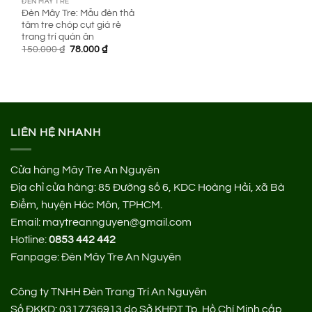
ĐÈN MÂY TRE
Đèn Mây Tre: Mẫu đèn thả
tăm tre chóp cụt giá rẻ
trang trí quán ăn
Giá
Giá
150.000
₫
78.000
₫
gốc
hiện
là:
tại
150.000 ₫.
là:
78.000 ₫.
LIÊN HỆ NHANH
Cửa hàng Mây Tre An Nguyên
Địa chỉ cửa hàng:
85 Đường số 6, KDC Hoàng Hải, xã Bà
Điểm, huyện Hóc Môn, TPHCM.
Email: maytreannguyen@gmail.com
Hotline:
0853 442 442
Fanpage:
Đèn Mây Tre An Nguyên
Công ty TNHH Đèn Trang Trí An Nguyên
Số ĐKKD: 0317736913 do Sở KHĐT Tp. Hồ Chí Minh cấp