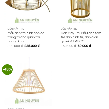
ĐÈN MÂY TRE
ĐÈN MÂY TRE
Mẫu đèn tre hình con cá
Đèn Mây Tre: Mẫu đèn tăm
trang trí cho quán trà,
tre đan hình trụ đơn giản
phòng khách
giá rẻ ở TPHCM
Giá
Giá
Giá
Giá
320.000
₫
235.000
₫
150.000
₫
69.000
₫
gốc
hiện
gốc
hiện
là:
tại
là:
tại
320.000 ₫.
là:
150.000 ₫.
là:
235.000 ₫.
69.000 ₫.
-48%