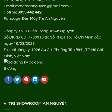
Email: maytreannguyen@gmail.com
Hotline:
0853 442 442
Fanpage:
Đèn Mây Tre An Nguyên
Công ty TNHH Đèn Trang Trí An Nguyên
Số ĐKKD: 0317736913 do Sở KHĐT Tp. Hồ Chí Minh cấp
ngày 16/03/2023
Địa chỉ công ty: 1026 Âu Cơ, Phường Tân Bình, TP. Hồ Chí
Minh, Việt Nam
VỊ TRÍ SHOWROOM AN NGUYÊN