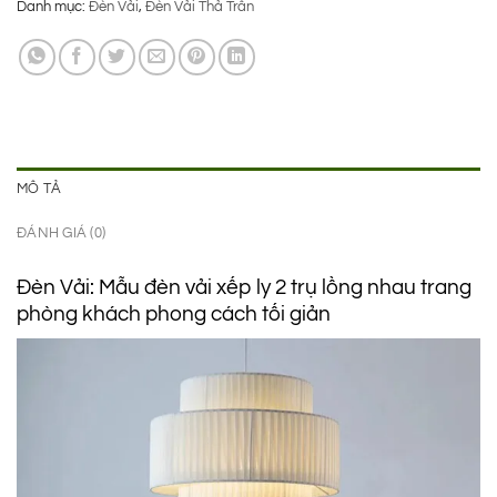
Danh mục:
Đèn Vải
,
Đèn Vải Thả Trần
là:
tại
970.000 ₫.
là:
850.000 ₫.
MÔ TẢ
ĐÁNH GIÁ (0)
Đèn Vải: Mẫu đèn vải xếp ly 2 trụ lồng nhau trang
phòng khách phong cách tối giản