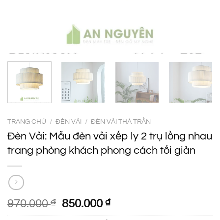
TRANG CHỦ
/
ĐÈN VẢI
/
ĐÈN VẢI THẢ TRẦN
Đèn Vải: Mẫu đèn vải xếp ly 2 trụ lồng nhau
trang phòng khách phong cách tối giản
Giá
Giá
970.000
₫
850.000
₫
gốc
hiện