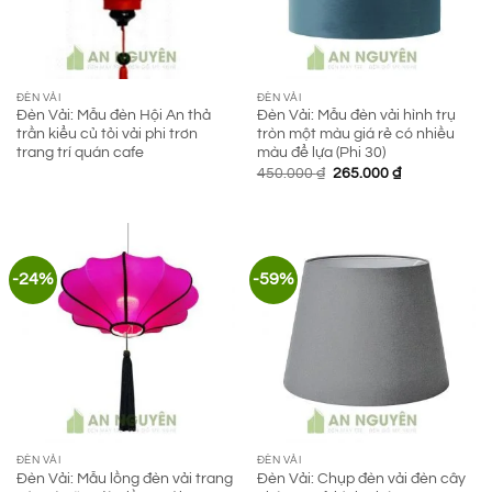
ĐÈN VẢI
ĐÈN VẢI
Đèn Vải: Mẫu đèn Hội An thả
Đèn Vải: Mẫu đèn vải hình trụ
trần kiểu củ tỏi vải phi trơn
tròn một màu giá rẻ có nhiều
trang trí quán cafe
màu để lựa (Phi 30)
Giá
Giá
450.000
₫
265.000
₫
gốc
hiện
là:
tại
450.000 ₫.
là:
265.000 ₫.
-24%
-59%
ĐÈN VẢI
ĐÈN VẢI
Đèn Vải: Mẫu lồng đèn vải trang
Đèn Vải: Chụp đèn vải đèn cây