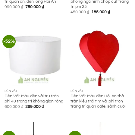
trí quán ăn, đèn lồng Hội An
phòng ngủ hình chóp cụt trang
trí phi 25
Giá
Giá
990.000
₫
750.000
₫
gốc
hiện
Giá
Giá
450.000
₫
185.000
₫
là:
tại
gốc
hiện
990.000 ₫.
là:
là:
tại
750.000 ₫.
450.000 ₫.
là:
185.000 ₫.
-52%
ĐÈN VẢI
ĐÈN VẢI
Đèn Vải: Mẫu đèn vải trụ tròn
Đèn Vải: Mẫu đèn Hội An thả
phi 40 trang trí không gian rộng
trần kiểu trái tim vải phi trơn
trang trí quán cafe, sảnh cưới
Giá
Giá
600.000
₫
289.000
₫
gốc
hiện
là:
tại
600.000 ₫.
là:
289.000 ₫.