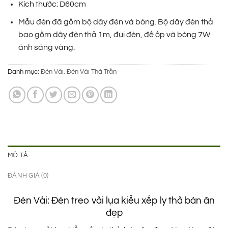
1.200.000 ₫.
là:
Kích thước: D60cm
650.000 ₫.
Mẫu đèn đã gồm bộ dây đèn và bóng. Bộ dây đèn thả
bao gồm dây đèn thả 1m, đui đèn, đế ốp và bóng 7W
ánh sáng vàng.
Danh mục:
Đèn Vải
,
Đèn Vải Thả Trần
MÔ TẢ
ĐÁNH GIÁ (0)
Đèn Vải: Đèn treo vải lụa kiểu xếp ly thả bàn ăn
đẹp