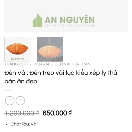
TRANG CHỦ
/
ĐÈN VẢI
/
ĐÈN VẢI THẢ TRẦN
Đèn Vải: Đèn treo vải lụa kiểu xếp ly thả
bàn ăn đẹp
Giá
Giá
1.200.000
₫
650.000
₫
gốc
hiện
Chất liệu: Vải
là:
tại