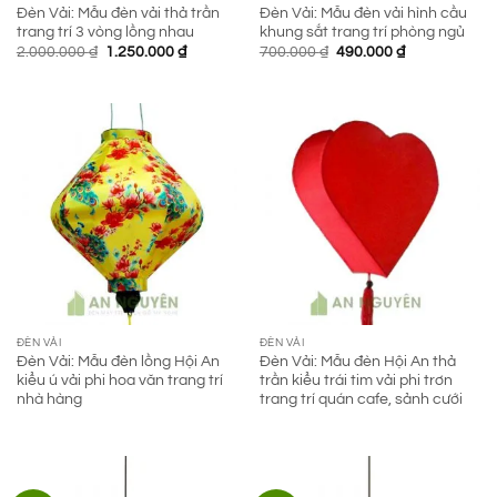
Đèn Vải: Mẫu đèn vải thả trần
Đèn Vải: Mẫu đèn vải hình cầu
trang trí 3 vòng lồng nhau
khung sắt trang trí phòng ngủ
Giá
Giá
Giá
Giá
2.000.000
₫
1.250.000
₫
700.000
₫
490.000
₫
gốc
hiện
gốc
hiện
là:
tại
là:
tại
2.000.000 ₫.
là:
700.000 ₫.
là:
1.250.000 ₫.
490.000 ₫.
ĐÈN VẢI
ĐÈN VẢI
Đèn Vải: Mẫu đèn lồng Hội An
Đèn Vải: Mẫu đèn Hội An thả
kiểu ú vải phi hoa văn trang trí
trần kiểu trái tim vải phi trơn
nhà hàng
trang trí quán cafe, sảnh cưới