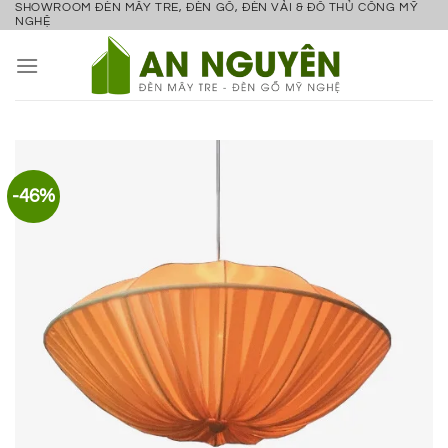
SHOWROOM ĐÈN MÂY TRE, ĐÈN GỖ, ĐÈN VẢI & ĐỒ THỦ CÔNG MỸ
Bỏ
NGHỆ
qua
nội
dung
-46%