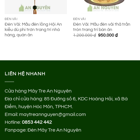
ĐÈN VẢI
ĐÈN VẢI
Đèn Vải: Mẫu đèn lồng Hội An
Đèn Vải: Mẫu đèn vải thả trần
kiểu dù phi trơn trang trí nhà
tròn trang trí bàn ăn
hàng, quán ăn
Giá
Giá
1.200.000
₫
950.000
₫
gốc
hiện
là:
tại
1.200.000 ₫.
là:
950.000 ₫.
LIÊN HỆ NHANH
Cửa hàng Mây Tre An Nguyên
Địa chỉ cửa hàng:
85 Đường số 6, KDC Hoàng Hải, xã Bà
Điểm, huyện Hóc Môn, TPHCM.
Email: maytreannguyen@gmail.com
Hotline:
0853 442 442
Fanpage:
Đèn Mây Tre An Nguyên