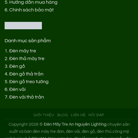
5.
Hướng dẫn mua hàng
6.
Chính sách bảo mật
Danh mục sản phẩm
1.
Đèn mây tre
2.
Đèn thả mây tre
3.
Đèn gỗ
4.
Đèn gỗ thả trần
5.
Đèn gỗ treo tường
6.
Đèn vải
7.
Đèn vải thả trần
GIỚI THIỆU
BLOG
LIÊN HỆ
HỎI ĐÁP
Copyright 2026 ©
Đèn Mây Tre An Nguyên Lighting
chuyên sản
xuất và bán đèn mây tre đan, đèn vải, đèn gỗ, đèn thủ công mỹ