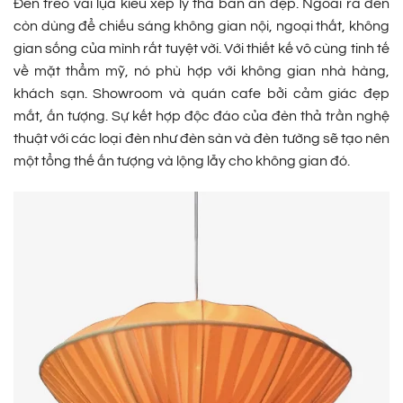
Đèn treo vải lụa kiểu xếp ly thả bàn ăn đẹp. Ngoài ra đèn
còn dùng để chiếu sáng không gian nội, ngoại thất, không
gian sống của mình rất tuyệt vời. Với thiết kế vô cùng tinh tế
về mặt thẩm mỹ, nó phù hợp với không gian nhà hàng,
khách sạn. Showroom và quán cafe bởi cảm giác đẹp
mắt, ấn tượng. Sự kết hợp độc đáo của đèn thả trần nghệ
thuật với các loại đèn như đèn sàn và đèn tường sẽ tạo nên
một tổng thế ấn tượng và lộng lẫy cho không gian đó.