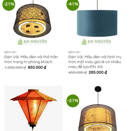
-21%
-41%
ĐÈN VẢI
ĐÈN VẢI
Đèn Vải: Mẫu đèn vải thả trần
Đèn Vải: Mẫu đèn vải hình trụ
tròn trang trí phòng khách
tròn một màu giá rẻ có nhiều
màu để lựa (Phi 30)
Giá
Giá
1.200.000
₫
950.000
₫
gốc
hiện
Giá
Giá
450.000
₫
265.000
₫
là:
tại
gốc
hiện
1.200.000 ₫.
là:
là:
tại
950.000 ₫.
450.000 ₫.
là:
265.000 ₫.
-21%