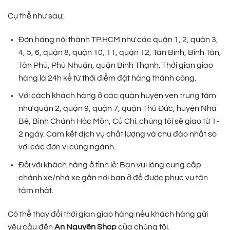
Cụ thể như sau:
Đơn hàng nội thành TP.HCM như các quận 1, 2, quận 3,
4, 5, 6, quận 8, quận 10, 11, quận 12, Tân Bình, Bình Tân,
Tân Phú, Phú Nhuận, quận Bình Thạnh. Thời gian giao
hàng là 24h kể từ thời điểm đặt hàng thành công.
Với cách khách hàng ở các quận huyện ven trung tâm
như quận 2, quận 9, quận 7, quận Thủ Đức, huyện Nhà
Bè, Bình Chánh Hóc Môn, Củ Chi. chúng tôi sẽ giao từ 1-
2 ngày. Cam kết dịch vụ chất lượng và chu đáo nhất so
với các đơn vị cùng ngành.
Đối với khách hàng ở tỉnh lẻ: Bạn vui lòng cung cấp
chành xe/nhà xe gần nơi bạn ở để được phục vụ tận
tâm nhất.
Có thể thay đổi thời gian giao hàng nếu khách hàng gửi
yêu cầu đến
An Nguyên Shop
của chúng tôi.