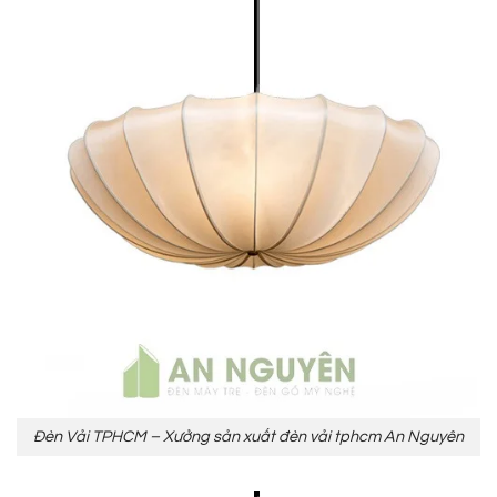
Đèn Vải TPHCM – Xưởng sản xuất đèn vải tphcm An Nguyên