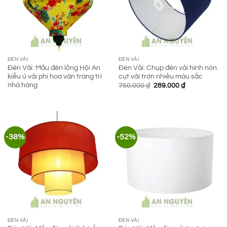
ĐÈN VẢI
ĐÈN VẢI
Đèn Vải: Mẫu đèn lồng Hội An
Đèn Vải: Chụp đèn vải hình nón
kiểu ú vải phi hoa văn trang trí
cụt vải trơn nhiều màu sắc
nhà hàng
Giá
Giá
750.000
₫
289.000
₫
gốc
hiện
là:
tại
750.000 ₫.
là:
289.000 ₫.
-38%
-52%
ĐÈN VẢI
ĐÈN VẢI