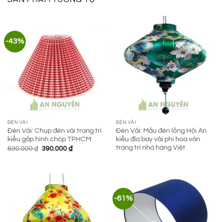
-43%
ĐÈN VẢI
ĐÈN VẢI
Đèn Vải: Chụp đèn vải trang trí
Đèn Vải: Mẫu đèn lồng Hội An
kiểu gấp hình chóp TPHCM
kiểu đĩa bay vải phi hoa văn
trang trí nhà hàng Việt
Giá
Giá
690.000
₫
390.000
₫
gốc
hiện
là:
tại
690.000 ₫.
là:
390.000 ₫.
-61%