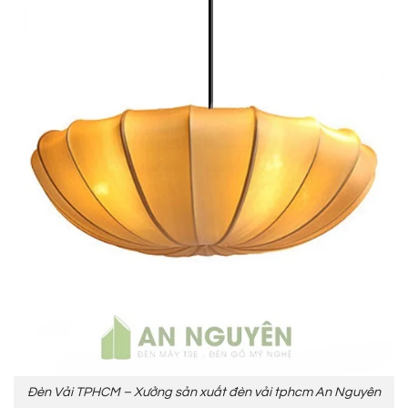
Đèn Vải TPHCM – Xưởng sản xuất đèn vải tphcm An Nguyên