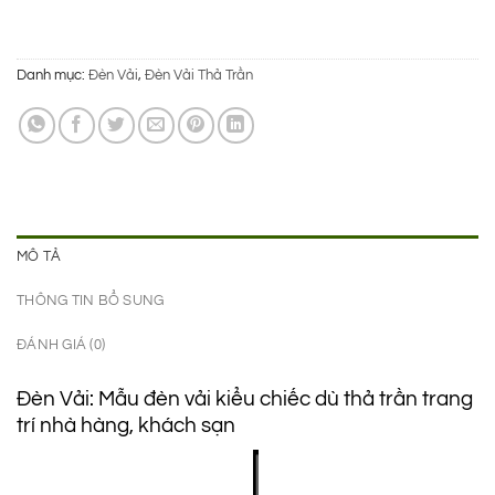
950.000 ₫.
là:
650.000 ₫.
Danh mục:
Đèn Vải
,
Đèn Vải Thả Trần
MÔ TẢ
THÔNG TIN BỔ SUNG
ĐÁNH GIÁ (0)
Đèn Vải: Mẫu đèn vải kiểu chiếc dù thả trần trang
trí nhà hàng, khách sạn