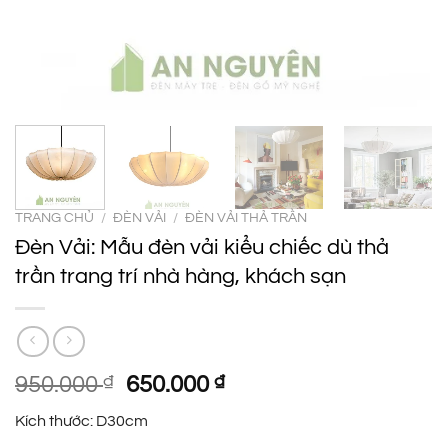
TRANG CHỦ
/
ĐÈN VẢI
/
ĐÈN VẢI THẢ TRẦN
Đèn Vải: Mẫu đèn vải kiểu chiếc dù thả
trần trang trí nhà hàng, khách sạn
Giá
Giá
950.000
₫
650.000
₫
gốc
hiện
Kích thước: D30cm
là:
tại