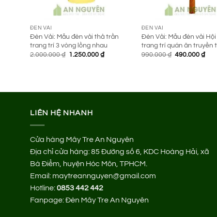
ĐÈN VẢI
ĐÈN VẢI
Đèn Vải: Mẫu đèn vải thả trần
Đèn Vải: Mẫu đèn vải Hội
trang trí 3 vòng lồng nhau
trang trí quán ăn truyền
Giá
Giá
Giá
Giá
2.000.000
₫
1.250.000
₫
990.000
₫
490.000
₫
gốc
hiện
gốc
hiệ
là:
tại
là:
tại
2.000.000 ₫.
là:
990.000 ₫.
là:
1.250.000 ₫.
490.
LIÊN HỆ NHANH
Cửa hàng Mây Tre An Nguyên
Địa chỉ cửa hàng:
85 Đường số 6, KDC Hoàng Hải, xã
Bà Điểm, huyện Hóc Môn, TPHCM.
Email: maytreannguyen@gmail.com
Hotline:
0853 442 442
Fanpage:
Đèn Mây Tre An Nguyên