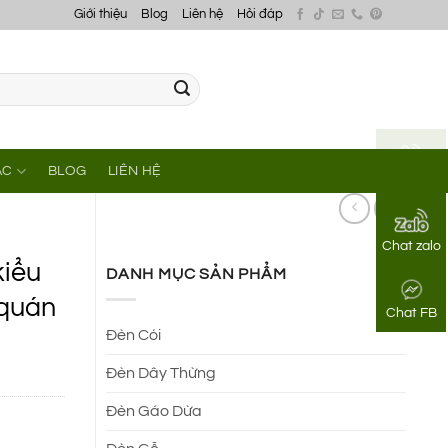
Giới thiệu
Blog
Liên hệ
Hỏi đáp
ÁC
BLOG
LIÊN HỆ
Gọi điện
Chat zalo
kiểu
DANH MỤC SẢN PHẨM
 quán
Chat FB
Đèn Cói
Đèn Dây Thừng
Đèn Gáo Dừa