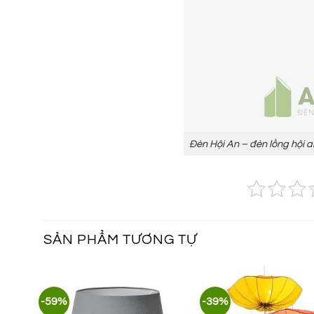
Đèn Hội An – đèn lồng hội 
SẢN PHẨM TƯƠNG TỰ
-59%
-39%