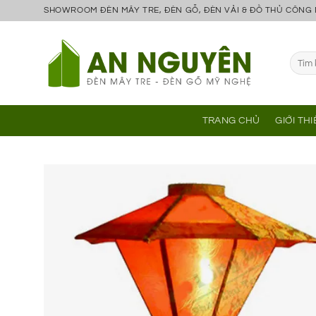
Bỏ
SHOWROOM ĐÈN MÂY TRE, ĐÈN GỖ, ĐÈN VẢI & ĐỒ THỦ CÔNG
qua
nội
Tìm
dung
kiếm:
TRANG CHỦ
GIỚI TH