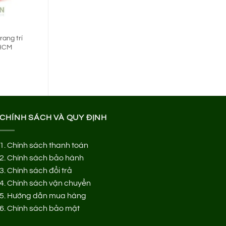
rang trí
PHCM
á
ện
i
0.000 ₫.
CHÍNH SÁCH VÀ QUY ĐỊNH
1.
Chính sách thanh toán
2.
Chính sách bảo hành
3.
Chính sách đổi trả
4.
Chính sách vận chuyển
5.
Hướng dẫn mua hàng
6.
Chính sách bảo mật