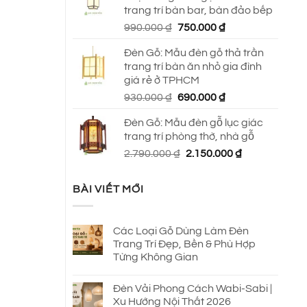
trang trí bàn bar, bàn đảo bếp
Giá
Giá
990.000
₫
750.000
₫
gốc
hiện
Đèn Gỗ: Mẫu đèn gỗ thả trần
là:
tại
trang trí bàn ăn nhỏ gia đình
990.000 ₫.
là:
giá rẻ ở TPHCM
750.000 ₫.
Giá
Giá
930.000
₫
690.000
₫
gốc
hiện
Đèn Gỗ: Mẫu đèn gỗ lục giác
là:
tại
trang trí phòng thờ, nhà gỗ
930.000 ₫.
là:
Giá
Giá
2.790.000
₫
2.150.000
₫
690.000 ₫.
gốc
hiện
là:
tại
BÀI VIẾT MỚI
2.790.000 ₫.
là:
2.150.000 ₫.
Các Loại Gỗ Dùng Làm Đèn
Trang Trí Đẹp, Bền & Phù Hợp
Từng Không Gian
Đèn Vải Phong Cách Wabi-Sabi |
Xu Hướng Nội Thất 2026