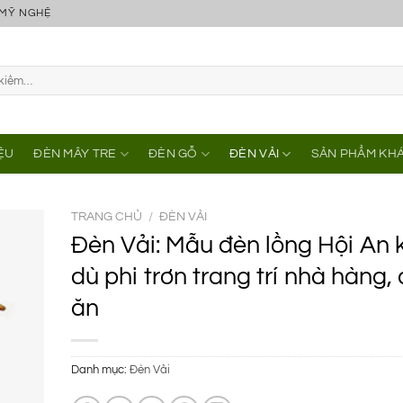
 MỸ NGHỆ
IỆU
ĐÈN MÂY TRE
ĐÈN GỖ
ĐÈN VẢI
SẢN PHẨM KH
TRANG CHỦ
/
ĐÈN VẢI
Đèn Vải: Mẫu đèn lồng Hội An 
dù phi trơn trang trí nhà hàng,
ăn
Danh mục:
Đèn Vải