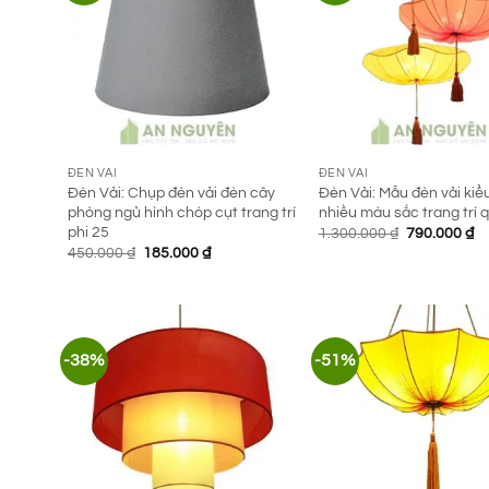
ĐÈN VẢI
ĐÈN VẢI
Đèn Vải: Chụp đèn vải đèn cây
Đèn Vải: Mẫu đèn vải kiểu
phòng ngủ hình chóp cụt trang trí
nhiều màu sắc trang trí 
phi 25
Giá
Gi
1.300.000
₫
790.000
₫
gốc
hi
Giá
Giá
450.000
₫
185.000
₫
là:
tạ
gốc
hiện
1.300.000 ₫.
là:
là:
tại
79
450.000 ₫.
là:
185.000 ₫.
-38%
-51%