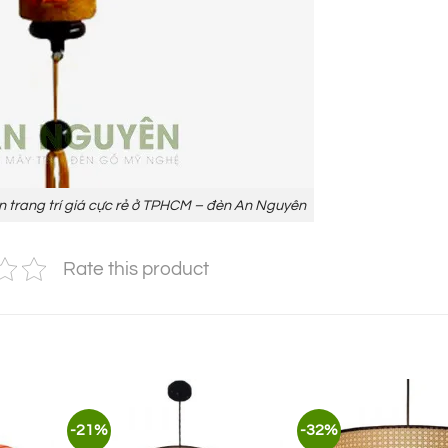
an trang trí giá cực rẻ ở TPHCM – đèn An Nguyên
Rate this product
-21%
-32%