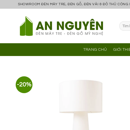
Bỏ
SHOWROOM ĐÈN MÂY TRE, ĐÈN GỖ, ĐÈN VẢI & ĐỒ THỦ CÔNG
qua
nội
Tìm
dung
kiếm:
TRANG CHỦ
GIỚI TH
-20%