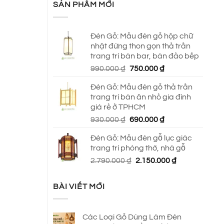
SẢN PHẨM MỚI
Đèn Gỗ: Mẫu đèn gỗ hộp chữ
nhật đứng thon gọn thả trần
trang trí bàn bar, bàn đảo bếp
Giá
Giá
990.000
₫
750.000
₫
gốc
hiện
Đèn Gỗ: Mẫu đèn gỗ thả trần
là:
tại
trang trí bàn ăn nhỏ gia đình
990.000 ₫.
là:
giá rẻ ở TPHCM
750.000 ₫.
Giá
Giá
930.000
₫
690.000
₫
gốc
hiện
Đèn Gỗ: Mẫu đèn gỗ lục giác
là:
tại
trang trí phòng thờ, nhà gỗ
930.000 ₫.
là:
Giá
Giá
2.790.000
₫
2.150.000
₫
690.000 ₫.
gốc
hiện
là:
tại
BÀI VIẾT MỚI
2.790.000 ₫.
là:
2.150.000 ₫.
Các Loại Gỗ Dùng Làm Đèn