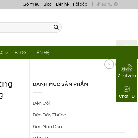
Giới thiệu
Blog
Liên hệ
Hỏi đáp
ÁC
BLOG
LIÊN HỆ
Gọi điện
Chat zalo
rang
DANH MỤC SẢN PHẨM
g
Chat FB
Đèn Cói
Đèn Dây Thừng
Đèn Gáo Dừa