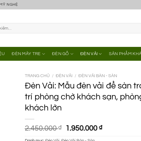
 MỸ NGHỆ
IỆU
ĐÈN MÂY TRE
ĐÈN GỖ
ĐÈN VẢI
SẢN PHẨM KH
TRANG CHỦ
/
ĐÈN VẢI
/
ĐÈN VẢI BÀN - SÀN
Đèn Vải: Mẫu đèn vải để sàn t
trí phòng chờ khách sạn, phòn
khách lớn
Giá
Giá
2.450.000
₫
1.950.000
₫
gốc
hiện
Danh mục:
Đèn Vải
,
Đèn Vải Bàn - Sàn