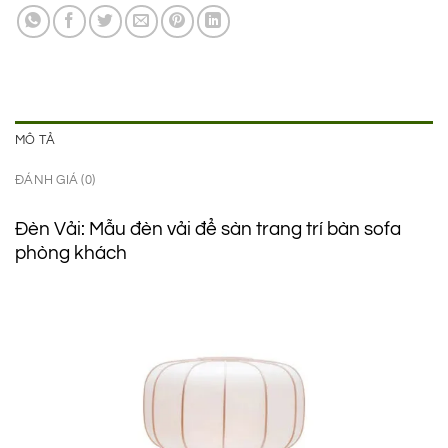
1.250.000 ₫.
là:
850.000 ₫.
MÔ TẢ
ĐÁNH GIÁ (0)
Đèn Vải: Mẫu đèn vải để sàn trang trí bàn sofa
phòng khách