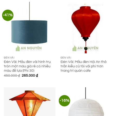
490.000 ₫.
-41%
ĐÈN VẢI
ĐÈN VẢI
Đèn Vải: Mẫu đèn vải hình trụ
Đèn Vải: Mẫu đèn Hội An thả
tròn một màu giá rẻ có nhiều
trần kiểu củ tỏi vải phi trơn
màu để lựa (Phi 30)
trang trí quán cafe
Giá
Giá
450.000
₫
265.000
₫
gốc
hiện
là:
tại
450.000 ₫.
là:
265.000 ₫.
-16%