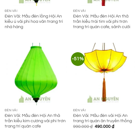
ĐÈN VẢI
ĐÈN VẢI
Đèn Vải: Mẫu đèn lồng Hội An
Đèn Vải: Mẫu đèn Hội An thả
kiểu ú vải phi hoa văn trang trí
trần kiểu trái tim vải phi trơn
nhà hàng
trang trí quán cafe, sảnh cưới
-51%
ĐÈN VẢI
ĐÈN VẢI
Đèn Vải: Mẫu đèn Hội An thả
Đèn Vải: Mẫu đèn vải Hội An
trần kiểu kim cương vải phi trơn
trang trí quán ăn truyền thống
trang trí quán cafe
Giá
Giá
990.000
₫
490.000
₫
gốc
hiện
là:
tại
990.000 ₫.
là: