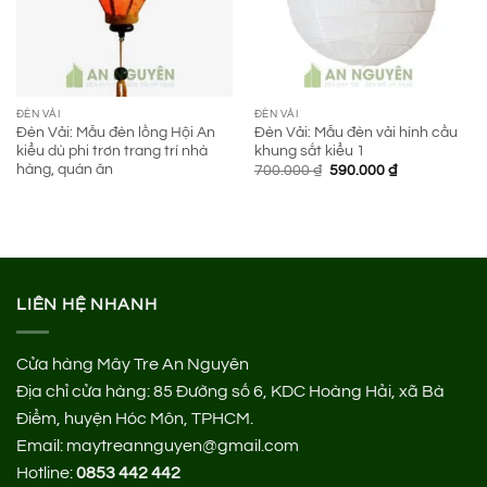
ĐÈN VẢI
ĐÈN VẢI
Đèn Vải: Mẫu đèn lồng Hội An
Đèn Vải: Mẫu đèn vải hình cầu
kiểu dù phi trơn trang trí nhà
khung sắt kiểu 1
hàng, quán ăn
Giá
Giá
700.000
₫
590.000
₫
gốc
hiện
là:
tại
700.000 ₫.
là:
590.000 ₫.
LIÊN HỆ NHANH
Cửa hàng Mây Tre An Nguyên
Địa chỉ cửa hàng:
85 Đường số 6, KDC Hoàng Hải, xã Bà
Điểm, huyện Hóc Môn, TPHCM.
Email: maytreannguyen@gmail.com
Hotline:
0853 442 442