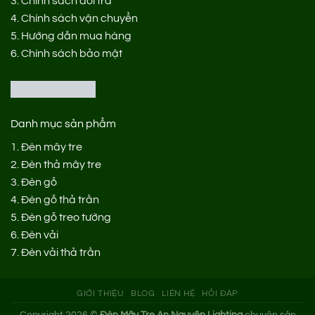
3.
Chính sách đổi trả
4.
Chính sách vận chuyển
5.
Hướng dẫn mua hàng
6.
Chính sách bảo mật
Danh mục sản phẩm
1.
Đèn mây tre
2.
Đèn thả mây tre
3.
Đèn gỗ
4.
Đèn gỗ thả trần
5.
Đèn gỗ treo tường
6.
Đèn vải
7.
Đèn vải thả trần
GIỚI THIỆU
BLOG
LIÊN HỆ
HỎI ĐÁP
Copyright 2026 ©
Đèn Mây Tre An Nguyên Lighting
chuyên sản