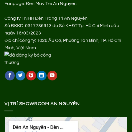
Fanpage:
Đèn Mây Tre An Nguyên
Công ty TNHH Đèn Trang Trí An Nguyên
Số ĐKKD: 0317736913 do Sở KHĐT Tp. Hồ Chí Minh cấp
ngày 16/03/2023
Địa chỉ công ty: 1026 Âu Cơ, Phường Tân Bình, TP. Hồ Chí
Minh, Việt Nam
VỊ TRÍ SHOWROOM AN NGUYÊN