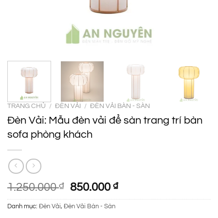
TRANG CHỦ
/
ĐÈN VẢI
/
ĐÈN VẢI BÀN - SÀN
Đèn Vải: Mẫu đèn vải để sàn trang trí bàn
sofa phòng khách
Giá
Giá
1.250.000
₫
850.000
₫
gốc
hiện
Danh mục:
Đèn Vải
,
Đèn Vải Bàn - Sàn
là:
tại