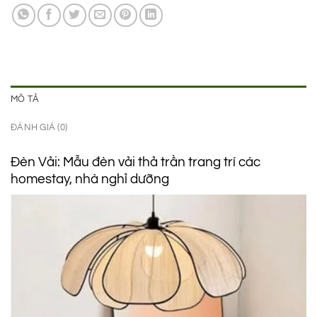
1.750.000 ₫.
là:
1.150.000 ₫.
MÔ TẢ
ĐÁNH GIÁ (0)
Đèn Vải: Mẫu đèn vải thả trần trang trí các
homestay, nhà nghỉ dưỡng