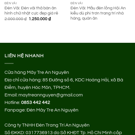
ĐÈN VẢI
ĐÈN VẢI
Đèn Vải: Đèn vải thả bàn ăn
Đèn Vải: Mẫu đèn lồng Hội An
hình chữ nhật cực đẹp giá rẻ
kiểu dù phi trơn trang trí nhà
hàng, quán ăn
Giá
Giá
2.000.000
₫
1.250.000
₫
gốc
hiện
là:
tại
2.000.000 ₫.
là:
1.250.000 ₫.
LIÊN HỆ NHANH
Cửa hàng Mây Tre An Nguyên
Địa chỉ cửa hàng:
85 Đường số 6, KDC Hoàng Hải, xã Bà
Điểm, huyện Hóc Môn, TPHCM.
Email: maytreannguyen@gmail.com
Hotline:
0853 442 442
Fanpage:
Đèn Mây Tre An Nguyên
Công ty TNHH Đèn Trang Trí An Nguyên
Số ĐKKD: 0317736913 do Sở KHĐT Tp. Hồ Chí Minh cấp