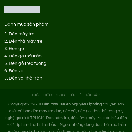
Danh mục sản phẩm
1.
Đèn mây tre
2.
Đèn thả mây tre
3.
Đèn gỗ
4.
Đèn gỗ thả trần
5.
Đèn gỗ treo tường
6.
Đèn vải
7.
Đèn vải thả trần
GIỚI THIỆU
BLOG
LIÊN HỆ
HỎI ĐÁP
Copyright 2026 ©
Đèn Mây Tre An Nguyên Lighting
chuyên sản
xuất và bán đèn mây tre đan, đèn vải, đèn gỗ, đèn thủ công mỹ
nghệ giá rẻ ở TPHCM. Đèn nơm tre, đèn lồng mây tre, các kiểu đèn
tre 2 lớp hình trái bí, trái bầu... Ngoài những dòng đèn thả treo trần,
An Nguyên Lighting cung cấp thêm các sản phẩm đèn bàn mây