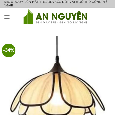
SHOWROOM ĐÈN MÂY TRE, ĐÈN GỖ, ĐÈN VẢI & ĐỒ THỦ CÔNG MỸ
Bỏ
NGHỆ
qua
nội
dung
-34%