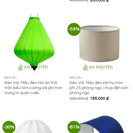
450.000
₫
265.000
₫
gốc
hiện
là:
tại
450.000 ₫.
là:
265.000 ₫.
-53%
ĐÈN VẢI
ĐÈN VẢI
Đèn Vải: Mẫu đèn Hội An thả
Đèn Vải: Mẫu đèn vải trụ tròn
trần kiểu kim cương vải phi trơn
phi 25 phòng ngủ, chụp đèn sàn
trang trí quán cafe
phòng ngủ
Giá
Giá
390.000
₫
185.000
₫
gốc
hiện
là:
tại
390.000 ₫.
là:
185.000 ₫.
-30%
-61%