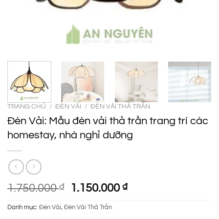
TRANG CHỦ
/
ĐÈN VẢI
/
ĐÈN VẢI THẢ TRẦN
Đèn Vải: Mẫu đèn vải thả trần trang trí các
homestay, nhà nghỉ dưỡng
Giá
Giá
1.750.000
₫
1.150.000
₫
gốc
hiện
Danh mục:
Đèn Vải
,
Đèn Vải Thả Trần
là:
tại