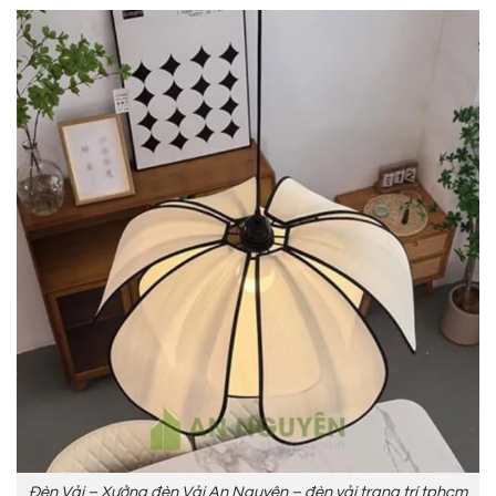
Đèn Vải – Xưởng đèn Vải An Nguyên – đèn vải trang trí tphcm