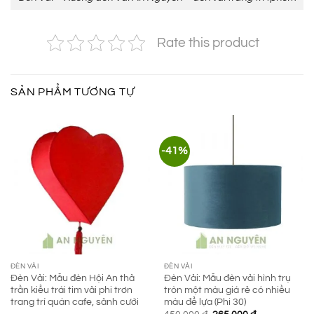
Rate this product
SẢN PHẨM TƯƠNG TỰ
-41%
ĐÈN VẢI
ĐÈN VẢI
Đèn Vải: Mẫu đèn Hội An thả
Đèn Vải: Mẫu đèn vải hình trụ
trần kiểu trái tim vải phi trơn
tròn một màu giá rẻ có nhiều
trang trí quán cafe, sảnh cưới
màu để lựa (Phi 30)
Giá
Giá