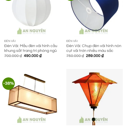
ĐÈN VẢI
ĐÈN VẢI
Đèn Vải: Mẫu đèn vải hình cầu
Đèn Vải: Chụp đèn vải hình nón
khung sắt trang trí phòng ngủ
cụt vải trơn nhiều màu sắc
Giá
Giá
Giá
Giá
700.000
₫
490.000
₫
750.000
₫
289.000
₫
gốc
hiện
gốc
hiện
là:
tại
là:
tại
700.000 ₫.
là:
750.000 ₫.
là:
490.000 ₫.
289.000 ₫.
-38%