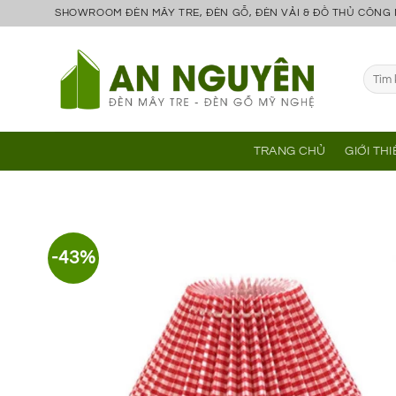
Bỏ
SHOWROOM ĐÈN MÂY TRE, ĐÈN GỖ, ĐÈN VẢI & ĐỒ THỦ CÔNG
qua
nội
Tìm
dung
kiếm:
TRANG CHỦ
GIỚI TH
-43%