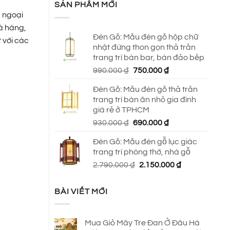
SẢN PHẨM MỚI
, ngoại
hà hàng,
Đèn Gỗ: Mẫu đèn gỗ hộp chữ
 với các
nhật đứng thon gọn thả trần
trang trí bàn bar, bàn đảo bếp
Giá
Giá
990.000
₫
750.000
₫
gốc
hiện
Đèn Gỗ: Mẫu đèn gỗ thả trần
là:
tại
trang trí bàn ăn nhỏ gia đình
990.000 ₫.
là:
giá rẻ ở TPHCM
750.000 ₫.
Giá
Giá
930.000
₫
690.000
₫
gốc
hiện
Đèn Gỗ: Mẫu đèn gỗ lục giác
là:
tại
trang trí phòng thờ, nhà gỗ
930.000 ₫.
là:
Giá
Giá
2.790.000
₫
2.150.000
₫
690.000 ₫.
gốc
hiện
là:
tại
BÀI VIẾT MỚI
2.790.000 ₫.
là:
2.150.000 ₫.
Mua Giỏ Mây Tre Đan Ở Đâu Hà