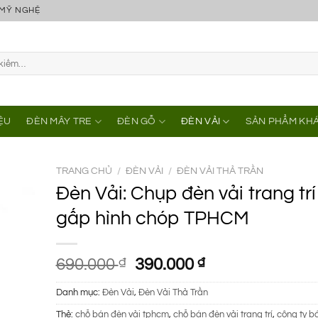
 MỸ NGHỆ
IỆU
ĐÈN MÂY TRE
ĐÈN GỖ
ĐÈN VẢI
SẢN PHẨM KH
TRANG CHỦ
/
ĐÈN VẢI
/
ĐÈN VẢI THẢ TRẦN
Đèn Vải: Chụp đèn vải trang trí
gấp hình chóp TPHCM
Giá
Giá
690.000
₫
390.000
₫
gốc
hiện
Danh mục:
Đèn Vải
,
Đèn Vải Thả Trần
là:
tại
690.000 ₫.
là:
Thẻ:
chỗ bán đèn vải tphcm
,
chỗ bán đèn vải trang trí
,
công ty b