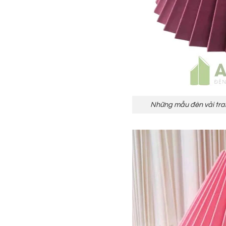
Những mẫu đèn vải tran