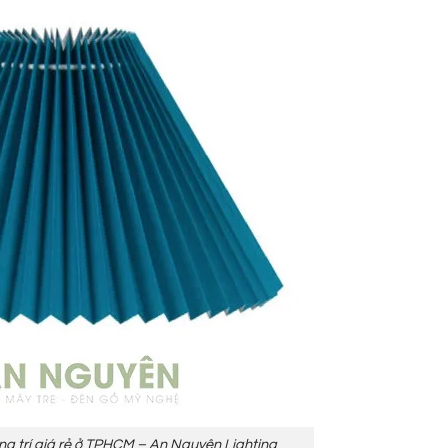
g trí giá rẻ ở TPHCM – An Nguyên Lighting