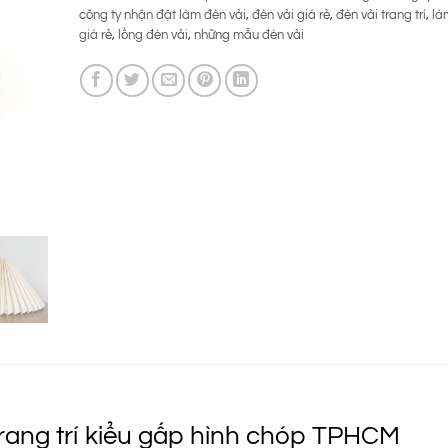
390.000 ₫.
công ty nhận đặt làm đèn vải
,
đèn vải giá rẻ
,
đèn vải trang trí
,
là
giá rẻ
,
lồng đèn vải
,
những mẫu đèn vải
trang trí kiểu gấp hình chóp TPHCM