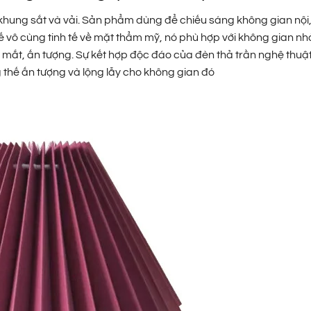
 khung sắt và vải. Sản phẩm dùng để chiếu sáng không gian nội
t kế vô cùng tinh tế về mặt thẩm mỹ, nó phù hợp với không gian n
ắt, ấn tượng. Sự kết hợp độc đáo của đèn thả trần nghệ thuật
 thế ấn tượng và lộng lẫy cho không gian đó