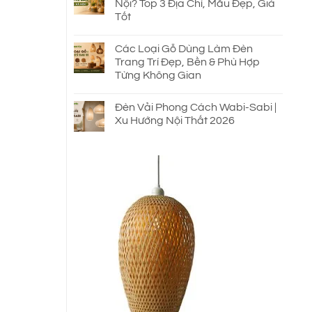
Nội? Top 3 Địa Chỉ, Mẫu Đẹp, Giá
Tốt
Các Loại Gỗ Dùng Làm Đèn
Trang Trí Đẹp, Bền & Phù Hợp
Từng Không Gian
Đèn Vải Phong Cách Wabi-Sabi |
Xu Hướng Nội Thất 2026