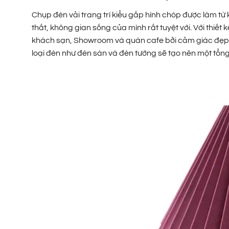
Chụp đèn vải trang trí kiểu gấp hình chóp được làm từ
thất, không gian sống của mình rất tuyệt vời. Với thiế
khách sạn, Showroom và quán cafe bởi cảm giác đẹp m
loại đèn như đèn sàn và đèn tường sẽ tạo nên một tổng