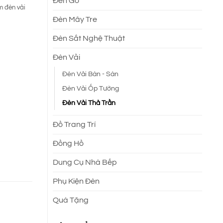
Đèn Gỗ
m đèn vải
Đèn Mây Tre
Đèn Sắt Nghệ Thuật
Đèn Vải
Đèn Vải Bàn - Sàn
Đèn Vải Ốp Tường
Đèn Vải Thả Trần
Đồ Trang Trí
Đồng Hồ
Dung Cụ Nhà Bếp
Phụ Kiện Đèn
Quà Tặng