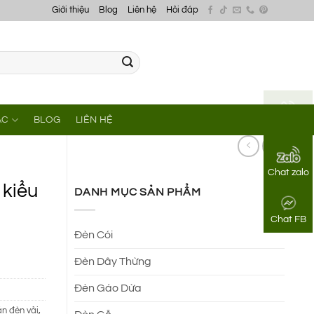
Giới thiệu
Blog
Liên hệ
Hỏi đáp
ÁC
BLOG
LIÊN HỆ
Gọi điện
Chat zalo
 kiểu
DANH MỤC SẢN PHẨM
Chat FB
Đèn Cói
Đèn Dây Thừng
Đèn Gáo Dừa
án đèn vải
,