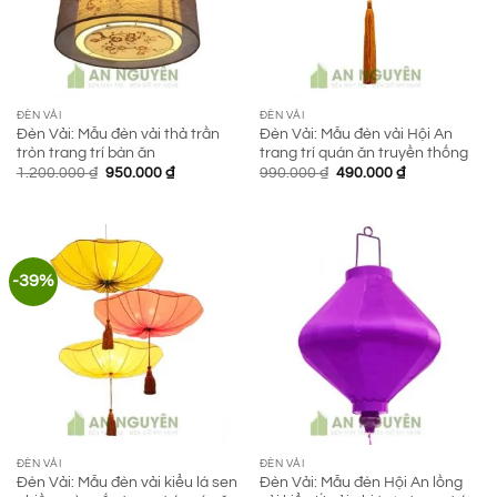
ĐÈN VẢI
ĐÈN VẢI
Đèn Vải: Mẫu đèn vải thả trần
Đèn Vải: Mẫu đèn vải Hội An
tròn trang trí bàn ăn
trang trí quán ăn truyền thống
Giá
Giá
Giá
Giá
1.200.000
₫
950.000
₫
990.000
₫
490.000
₫
gốc
hiện
gốc
hiện
là:
tại
là:
tại
1.200.000 ₫.
là:
990.000 ₫.
là:
950.000 ₫.
490.000 ₫.
-39%
ĐÈN VẢI
ĐÈN VẢI
Đèn Vải: Mẫu đèn vải kiểu lá sen
Đèn Vải: Mẫu đèn Hội An lồng