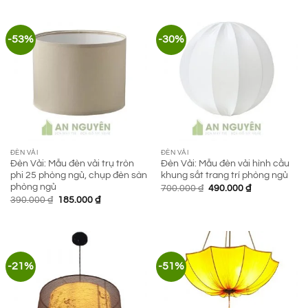
-53%
-30%
ĐÈN VẢI
ĐÈN VẢI
Đèn Vải: Mẫu đèn vải trụ tròn
Đèn Vải: Mẫu đèn vải hình cầu
phi 25 phòng ngủ, chụp đèn sàn
khung sắt trang trí phòng ngủ
phòng ngủ
Giá
Giá
700.000
₫
490.000
₫
gốc
hiện
Giá
Giá
390.000
₫
185.000
₫
là:
tại
gốc
hiện
700.000 ₫.
là:
là:
tại
490.000 ₫.
390.000 ₫.
là:
185.000 ₫.
-21%
-51%