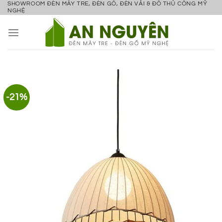
SHOWROOM ĐÈN MÂY TRE, ĐÈN GỖ, ĐÈN VẢI & ĐỒ THỦ CÔNG MỸ
Bỏ
NGHỆ
qua
nội
dung
-21%