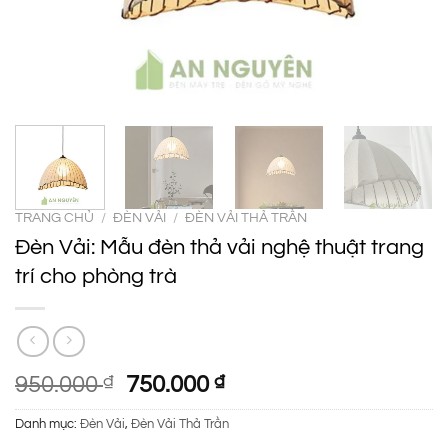
TRANG CHỦ
/
ĐÈN VẢI
/
ĐÈN VẢI THẢ TRẦN
Đèn Vải: Mẫu đèn thả vải nghệ thuật trang
trí cho phòng trà
Giá
Giá
950.000
₫
750.000
₫
gốc
hiện
Danh mục:
Đèn Vải
,
Đèn Vải Thả Trần
là:
tại