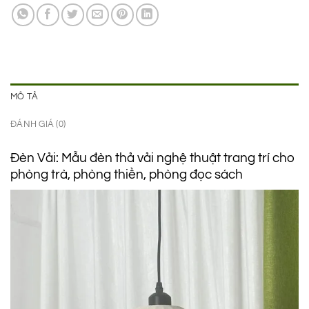
950.000 ₫.
là:
750.000 ₫.
MÔ TẢ
ĐÁNH GIÁ (0)
Đèn Vải: Mẫu đèn thả vải nghệ thuật trang trí cho
phòng trà, phòng thiền, phòng đọc sách