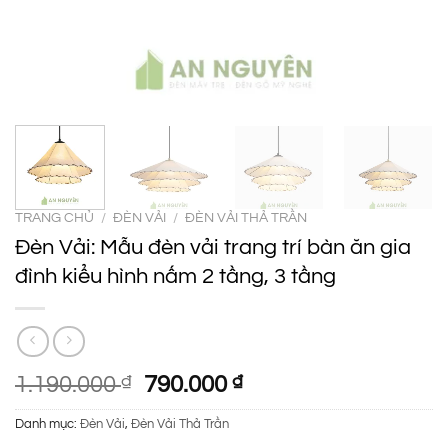
TRANG CHỦ
/
ĐÈN VẢI
/
ĐÈN VẢI THẢ TRẦN
Đèn Vải: Mẫu đèn vải trang trí bàn ăn gia
đình kiểu hình nấm 2 tầng, 3 tầng
Giá
Giá
1.190.000
₫
790.000
₫
gốc
hiện
Danh mục:
Đèn Vải
,
Đèn Vải Thả Trần
là:
tại