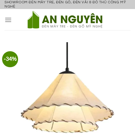
SHOWROOM ĐÈN MÂY TRE, ĐÈN GỖ, ĐÈN VẢI & ĐỒ THỦ CÔNG MỸ
Bỏ
NGHỆ
qua
nội
dung
-34%