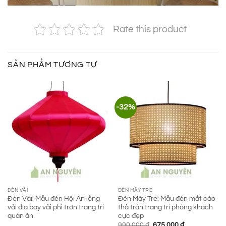
Rate this product
SẢN PHẨM TƯƠNG TỰ
-32%
ĐÈN VẢI
ĐÈN MÂY TRE
Đèn Vải: Mẫu đèn Hội An lồng
Đèn Mây Tre: Mẫu đèn mắt cáo
vải đĩa bay vải phi trơn trang trí
thả trần trang trí phòng khách
quán ăn
cực đẹp
Giá
Giá
990.000
₫
675.000
₫