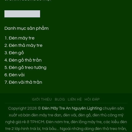
Danh mục sản phẩm
1.
Đèn mây tre
2.
Đèn thả mây tre
3.
Đèn gỗ
4.
Đèn gỗ thả trần
5.
Đèn gỗ treo tường
6.
Đèn vải
7.
Đèn vải thả trần
GIỚI THIỆU
BLOG
LIÊN HỆ
HỎI ĐÁP
Copyright 2026 ©
Đèn Mây Tre An Nguyên Lighting
chuyên sản
xuất và bán đèn mây tre đan, đèn vải, đèn gỗ, đèn thủ công mỹ
nghệ giá rẻ ở TPHCM. Đèn nơm tre, đèn lồng mây tre, các kiểu đèn
tre 2 lớp hình trái bí, trái bầu... Ngoài những dòng đèn thả treo trần,