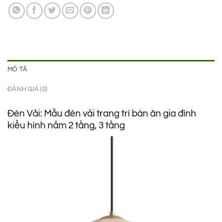
1.190.000 ₫.
là:
790.000 ₫.
MÔ TẢ
ĐÁNH GIÁ (0)
Đèn Vải: Mẫu đèn vải trang trí bàn ăn gia đình
kiểu hình nấm 2 tầng, 3 tầng