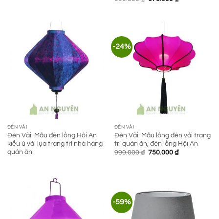
gốc
hiện
là:
tại
990.000 ₫.
là:
675.000 ₫.
-24%
ĐÈN VẢI
ĐÈN VẢI
Đèn Vải: Mẫu đèn lồng Hội An
Đèn Vải: Mẫu lồng đèn vải trang
kiểu ú vải lụa trang trí nhà hàng
trí quán ăn, đèn lồng Hội An
quán ăn
Giá
Giá
990.000
₫
750.000
₫
gốc
hiện
là:
tại
990.000 ₫.
là:
750.000 ₫.
-59%