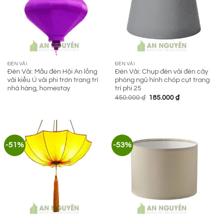
ĐÈN VẢI
ĐÈN VẢI
Đèn Vải: Mẫu đèn Hội An lồng
Đèn Vải: Chụp đèn vải đèn cây
vải kiểu Ú vải phi trơn trang trí
phòng ngủ hình chóp cụt trang
nhà hàng, homestay
trí phi 25
Giá
Giá
450.000
₫
185.000
₫
gốc
hiện
là:
tại
450.000 ₫.
là:
185.000 ₫.
-51%
-53%