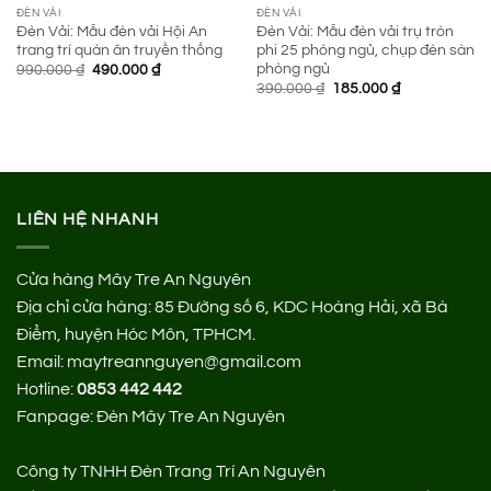
ĐÈN VẢI
ĐÈN VẢI
Đèn Vải: Mẫu đèn vải Hội An
Đèn Vải: Mẫu đèn vải trụ tròn
trang trí quán ăn truyền thống
phi 25 phòng ngủ, chụp đèn sàn
phòng ngủ
Giá
Giá
990.000
₫
490.000
₫
gốc
hiện
Giá
Giá
390.000
₫
185.000
₫
là:
tại
gốc
hiện
990.000 ₫.
là:
là:
tại
490.000 ₫.
390.000 ₫.
là:
185.000 ₫.
LIÊN HỆ NHANH
Cửa hàng Mây Tre An Nguyên
Địa chỉ cửa hàng:
85 Đường số 6, KDC Hoàng Hải, xã Bà
Điểm, huyện Hóc Môn, TPHCM.
Email: maytreannguyen@gmail.com
Hotline:
0853 442 442
Fanpage:
Đèn Mây Tre An Nguyên
Công ty TNHH Đèn Trang Trí An Nguyên