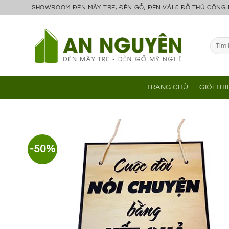
Bỏ
SHOWROOM ĐÈN MÂY TRE, ĐÈN GỖ, ĐÈN VẢI & ĐỒ THỦ CÔNG
qua
nội
Tìm
dung
kiếm:
TRANG CHỦ
GIỚI TH
-50%