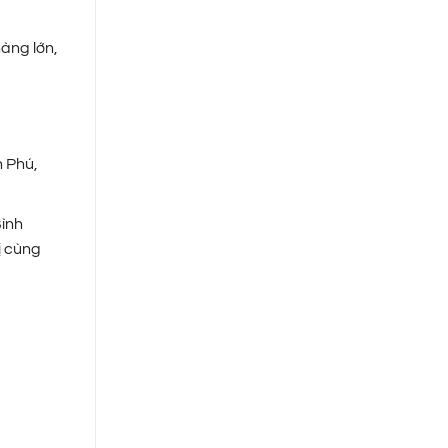
àng lớn,
n Phú,
Bình
ị cùng