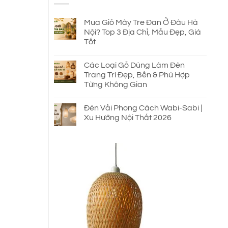
2.150.000 ₫.
Mua Giỏ Mây Tre Đan Ở Đâu Hà
Nội? Top 3 Địa Chỉ, Mẫu Đẹp, Giá
Tốt
Các Loại Gỗ Dùng Làm Đèn
Trang Trí Đẹp, Bền & Phù Hợp
Từng Không Gian
Đèn Vải Phong Cách Wabi-Sabi |
Xu Hướng Nội Thất 2026