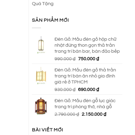
Quà Tặng
SẢN PHẨM MỚI
Đèn Gỗ: Mẫu đèn gỗ hộp chữ
nhật đứng thon gọn thả trần
trang trí bàn bar, bàn đảo bếp
Giá
Giá
990.000
₫
750.000
₫
gốc
hiện
Đèn Gỗ: Mẫu đèn gỗ thả trần
là:
tại
trang trí bàn ăn nhỏ gia đình
990.000 ₫.
là:
giá rẻ ở TPHCM
750.000 ₫.
Giá
Giá
930.000
₫
690.000
₫
gốc
hiện
Đèn Gỗ: Mẫu đèn gỗ lục giác
là:
tại
trang trí phòng thờ, nhà gỗ
930.000 ₫.
là:
Giá
Giá
2.790.000
₫
2.150.000
₫
690.000 ₫.
gốc
hiện
là:
tại
BÀI VIẾT MỚI
2.790.000 ₫.
là: