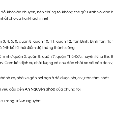
đối khó vận chuyển, nên chúng tôi không thể gửi Grab với đơn h
 nhất cho cả hai khách nhé!
, 4, 5, 6, quận 8, quận 10, 11, quận 12, Tân Bình, Bình Tân, Tâ
 24h kể từ thời điểm đặt hàng thành công.
âm như quận 2, quận 9, quận 7, quận Thủ Đức, huyện Nhà Bè, 
ày. Cam kết dịch vụ chất lượng và chu đáo nhất so với các đơn v
p chành xe/nhà xe gần nơi bạn ở để được phục vụ tận tâm nhất.
ửi yêu cầu đến
An Nguyên Shop
của chúng tôi.
e Trang Trí An Nguyên!