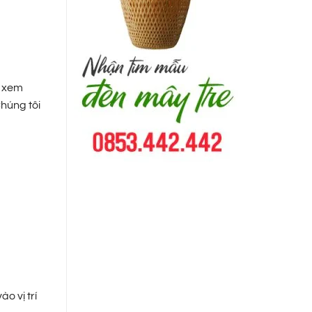
ể xem
Chúng tôi
o vị trí