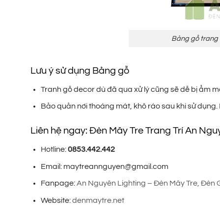
Bảng gỗ trang 
Lưu ý sử dụng Bảng gỗ
Tranh gỗ decor dù đã qua xử lý cũng sẽ dễ bị ẩm mố
Bảo quản nơi thoáng mát, khô ráo sau khi sử dụng. 
Liên hệ ngay: Đèn Mây Tre Trang Trí An Ngu
Hotline:
0853.442.442
Email: maytreannguyen@gmail.com
Fanpage:
An Nguyên Lighting – Đèn Mây Tre, Đèn 
Website:
denmaytre.net