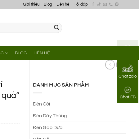
Giới thiệu
Blog
Liên hệ
Hỏi đáp
ÁC
BLOG
LIÊN HỆ
Gọi điện
Chat zalo
í
DANH MỤC SẢN PHẨM
 quả”
Chat FB
Đèn Cói
Đèn Dây Thừng
Đèn Gáo Dừa