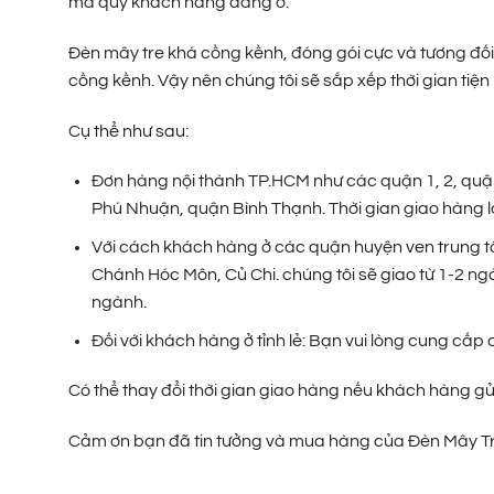
mà quý khách hàng đang ở.
Đèn mây tre khá cồng kềnh, đóng gói cực và tương đối 
cồng kềnh. Vậy nên chúng tôi sẽ sắp xếp thời gian tiện
Cụ thể như sau:
Đơn hàng nội thành TP.HCM như các quận 1, 2, quận 3
Phú Nhuận, quận Bình Thạnh. Thời gian giao hàng là
Với cách khách hàng ở các quận huyện ven trung t
Chánh Hóc Môn, Củ Chi. chúng tôi sẽ giao từ 1-2 ng
ngành.
Đối với khách hàng ở tỉnh lẻ: Bạn vui lòng cung cấ
Có thể thay đổi thời gian giao hàng nếu khách hàng g
Cảm ơn bạn đã tin tưởng và mua hàng của Đèn Mây Tr