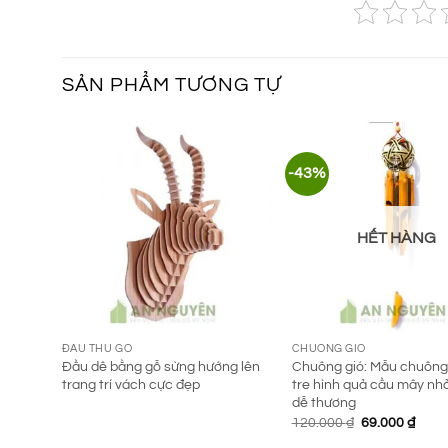
SẢN PHẨM TƯƠNG TỰ
-43%
HẾT HÀNG
ĐẦU THÚ GỖ
CHUÔNG GIÓ
Đầu dê bằng gỗ sừng hướng lên
Chuông gió: Mẫu chuông
trang trí vách cực đẹp
tre hình quả cầu mây nh
dễ thương
Giá
Giá
120.000
₫
69.000
₫
gốc
hiện