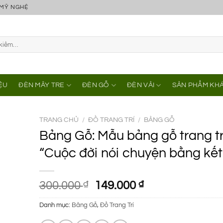
 MỸ NGHỆ
IỆU
ĐÈN MÂY TRE
ĐÈN GỖ
ĐÈN VẢI
SẢN PHẨM KH
TRANG CHỦ
/
ĐỒ TRANG TRÍ
/
BẢNG GỖ
Bảng Gỗ: Mẫu bảng gỗ trang tr
“Cuộc đời nói chuyện bằng kết
Giá
Giá
300.000
₫
149.000
₫
gốc
hiện
Danh mục:
Bảng Gỗ
,
Đồ Trang Trí
là:
tại
300.000 ₫.
là: