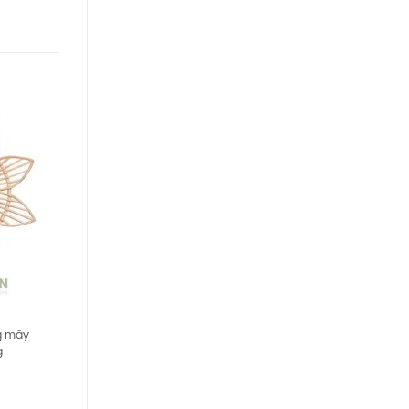
g mây
g