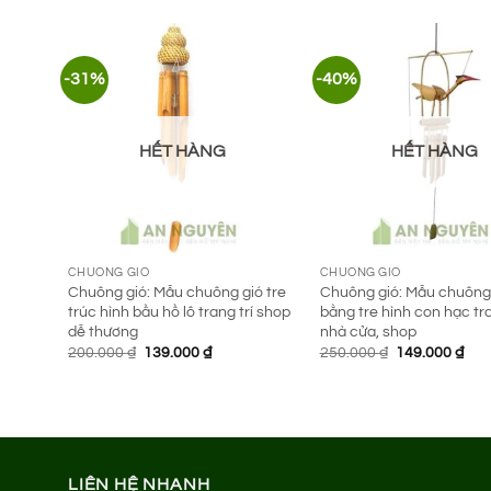
là:
tại
120.000 ₫.
là:
69.00
-31%
-40%
HẾT HÀNG
HẾT HÀNG
CHUÔNG GIÓ
CHUÔNG GIÓ
Chuông gió: Mẫu chuông gió tre
Chuông gió: Mẫu chuông
trúc hình bầu hồ lô trang trí shop
bằng tre hình con hạc tra
dễ thương
nhà cửa, shop
Giá
Giá
Giá
Giá
200.000
₫
139.000
₫
250.000
₫
149.000
₫
gốc
hiện
gốc
hiệ
là:
tại
là:
tại
200.000 ₫.
là:
250.000 ₫.
là:
139.000 ₫.
149.
LIÊN HỆ NHANH