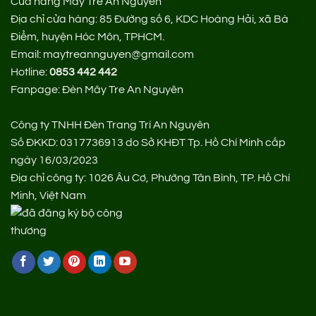
Cửa hàng Mây Tre An Nguyên
Địa chỉ cửa hàng:
85 Đường số 6, KDC Hoàng Hải, xã Bà
Điểm, huyện Hóc Môn, TPHCM.
Email: maytreannguyen@gmail.com
Hotline:
0853 442 442
Fanpage:
Đèn Mây Tre An Nguyên
Công ty TNHH Đèn Trang Trí An Nguyên
Số ĐKKD: 0317736913 do Sở KHĐT Tp. Hồ Chí Minh cấp
ngày 16/03/2023
Địa chỉ công ty: 1026 Âu Cơ, Phường Tân Bình, TP. Hồ Chí
Minh, Việt Nam