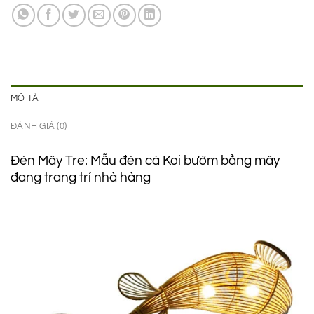
3.900.000 ₫.
là:
2.450.000 ₫.
MÔ TẢ
ĐÁNH GIÁ (0)
Đèn Mây Tre: Mẫu đèn cá Koi bướm bằng mây
đang trang trí nhà hàng