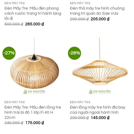
ĐÈN MÂY TRE
ĐÈN MÂY TRE
Đèn Mây Tre: Mẫu đèn phong
Đèn thả mây tre hình chuông
cách rustic trang trí hành lang
trang trí quán ăn Size Vừa
lối đi
Giá
Giá
290.000
₫
205.000
₫
gốc
hiện
Giá
Giá
500.000
₫
265.000
₫
là:
tại
gốc
hiện
290.000 ₫.
là:
là:
tại
205.000 ₫.
500.000 ₫.
là:
265.000 ₫.
-27%
-28%
ĐÈN MÂY TRE
ĐÈN MÂY TRE
Đèn Mây Tre: Mẫu đèn lồng tre
Đèn lồng mây tre hình đĩa bay
hình trái bí đỏ 1 lớp Fi 40 H
của người ngoài hành tinh
22cm
Giá
Giá
200.000
₫
145.000
₫
gốc
hiện
Giá
Giá
240.000
₫
175.000
₫
là:
tại
gốc
hiện
200.000 ₫.
là:
là:
tại
145.000 ₫.