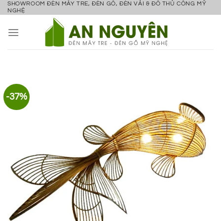
SHOWROOM ĐÈN MÂY TRE, ĐÈN GỖ, ĐÈN VẢI & ĐỒ THỦ CÔNG MỸ
Bỏ
NGHỆ
qua
nội
dung
-37%