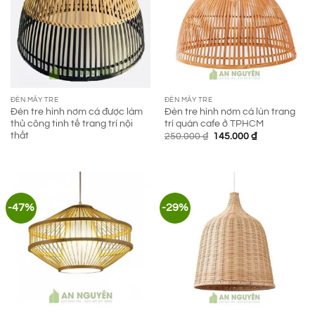
ĐÈN MÂY TRE
ĐÈN MÂY TRE
Đèn tre hình nơm cá được làm
Đèn tre hình nơm cá lùn trang
thủ công tinh tế trang trí nội
trí quán cafe ở TPHCM
thất
Giá
Giá
250.000
₫
145.000
₫
gốc
hiện
là:
tại
250.000 ₫.
là:
145.000 ₫.
-47%
-29%