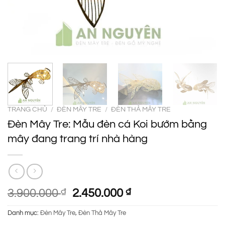
TRANG CHỦ
/
ĐÈN MÂY TRE
/
ĐÈN THẢ MÂY TRE
Đèn Mây Tre: Mẫu đèn cá Koi bướm bằng
mây đang trang trí nhà hàng
Giá
Giá
3.900.000
₫
2.450.000
₫
gốc
hiện
Danh mục:
Đèn Mây Tre
,
Đèn Thả Mây Tre
là:
tại