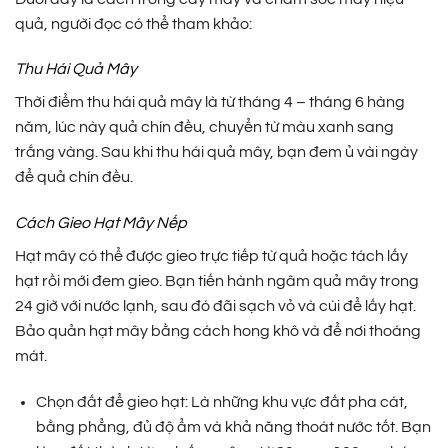
quả, người đọc có thể tham khảo:
Thu Hái Quả Mây
Thời điểm thu hái quả mây là từ tháng 4 – tháng 6 hàng
năm, lúc này quả chín đều, chuyển từ màu xanh sang
trắng vàng. Sau khi thu hái quả mây, bạn đem ủ vài ngày
để quả chín đều.
Cách Gieo Hạt Mây Nếp
Hạt mây có thể được gieo trực tiếp từ quả hoặc tách lấy
hạt rồi mới đem gieo. Bạn tiến hành ngâm quả mây trong
24 giờ với nước lạnh, sau đó đãi sạch vỏ và cùi để lấy hạt.
Bảo quản hạt mây bằng cách hong khô và để nơi thoáng
mát.
Chọn đất để gieo hạt: Là những khu vực đất pha cát,
bằng phẳng, đủ độ ẩm và khả năng thoát nước tốt. Bạn