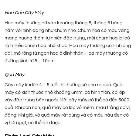
Hoa Của Cây Mây
Hoa mây thường nở vào khoảng tháng 5, tháng 6 hàng
năm với hình dạng như chùm nho. Chùm hoa có màu vàng
mang hương thơm tự nhiên đặc trưng, mỗi chùm hoa lại có
rất nhiều chùm hoa nhỏ khác. Hoa mây thường có hình ống
dài, mở rộng từ ngọn hoa ở đỉnh thân. Hoa mây thường có
đường kính từ 5 – 10cm.
Quả Mây
Cây mây khi lên 4 – 5 tuổi thì thường sẽ cho ra quả. Quả
mây có kích thước nhỏ khoảng 6mm, có hình tròn, có lớp
vảy đặc trưng bên ngoài. Một cây mây có thể có đến 5000
quả. Khi còn non, quả mây có lớp vỏ mềm, màu trắng có vị
đắng. Khi già, vỏ quả mây rất cứng và có màu nâu đen có
vị hơi ngọt, có thể ăn được.