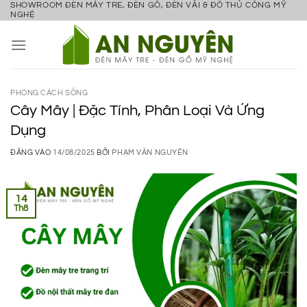
SHOWROOM ĐÈN MÂY TRE, ĐÈN GỖ, ĐÈN VẢI & ĐỒ THỦ CÔNG MỸ
Bỏ
NGHỆ
qua
nội
dung
PHONG CÁCH SỐNG
Cây Mây | Đặc Tính, Phân Loại Và Ứng
Dụng
ĐĂNG VÀO
14/08/2025
BỞI
PHẠM VĂN NGUYÊN
14
Th8