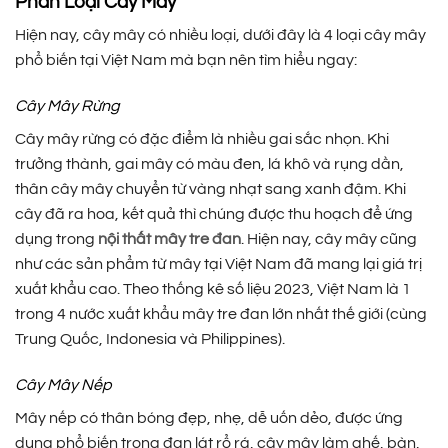
Phân Loại Cây Mây
Hiện nay, cây mây có nhiều loại, dưới đây là 4 loại cây mây
phổ biến tại Việt Nam mà bạn nên tìm hiểu ngay:
Cây Mây Rừng
Cây mây rừng có đặc điểm là nhiều gai sắc nhọn. Khi
trưởng thành, gai mây có màu đen, lá khô và rụng dần,
thân cây mây chuyển từ vàng nhạt sang xanh đậm. Khi
cây đã ra hoa, kết quả thì chúng được thu hoạch để ứng
dụng trong
nội thất mây tre đan
. Hiện nay, cây mây cũng
như các sản phẩm từ mây tại Việt Nam đã mang lại giá trị
xuất khẩu cao. Theo thống kê số liệu 2023, Việt Nam là 1
trong 4 nước xuất khẩu mây tre đan lớn nhất thế giới (cùng
Trung Quốc, Indonesia và Philippines).
Cây Mây Nếp
Mây nếp có thân bóng đẹp, nhẹ, dễ uốn dẻo, được ứng
dụng phổ biến trong đan lát rổ rá, cây mây làm ghế, bàn,