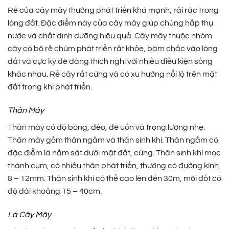
Rễ của cây mây thường phát triển khá mạnh, rải rác trong
lòng đất. Đặc điểm này của cây mây giúp chúng hấp thụ
nước và chất dinh dưỡng hiệu quả. Cây mây thuộc nhóm
cây có bộ rễ chùm phát triển rất khỏe, bám chắc vào lòng
đất và cực kỳ dễ dàng thích nghi với nhiều điều kiện sống
khác nhau. Rễ cây rất cứng và có xu hướng nổi lộ trên mặt
đất trong khi phát triển.
Thân Mây
Thân mây có độ bóng, dẻo, dễ uốn và trọng lượng nhẹ.
Thân mây gồm thân ngầm và thân sinh khí. Thân ngầm có
đặc điểm là nằm sát dưới mặt đất, cứng. Thân sinh khí mọc
thành cụm, có nhiều thân phát triển, thường có đường kính
8 – 12mm. Thân sinh khí có thể cao lên đến 30m, mỗi đốt có
độ dài khoảng 15 – 40cm.
Lá Cây Mây