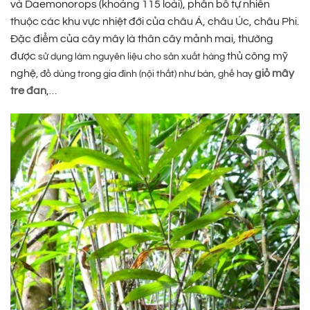
và Daemonorops (khoảng 115 loài), phân bố tự nhiên
thuộc các khu vực nhiệt đới của châu Á, châu Úc, châu Phi.
Đặc điểm của cây mây là thân cây mảnh mai, thường
được
thủ công mỹ
sử dụng làm nguyên liệu cho sản xuất hàng
nghệ
giỏ mây
, đồ dùng trong gia đình (nội thất) như bàn, ghế hay
tre đan
,
…