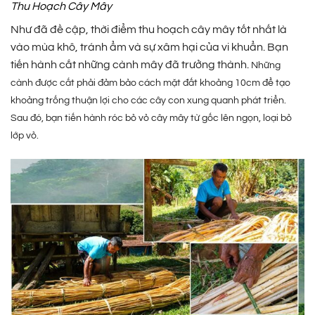
Thu Hoạch Cây Mây
Như đã đề cập, thời điểm thu hoạch cây mây tốt nhất là
vào mùa khô, tránh ẩm và sự xâm hại của vi khuẩn. Bạn
tiến hành cắt những cành mây đã trưởng thành.
Những
cành được cắt phải đảm bảo cách mặt đất khoảng 10cm để tạo
khoảng trống thuận lợi cho các cây con xung quanh phát triển.
Sau đó, bạn tiến hành róc bỏ vỏ cây mây từ gốc lên ngọn, loại bỏ
lớp vỏ.