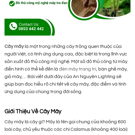
Cây mây
là một trong những cây trồng quen thuộc của
người Việt, có tính ứng dụng cao, đặc biệt là trong lĩnh vực
sản xuất đồ thủ công mỹ nghệ. Một số đồ thủ công từ mây
điển hình có thể kể đến là
đèn mây trang trí
, bàn ghế mây,
giỏ mây,… Bài viết dưới đây của An Nguyên Lighting sẽ
giúp bạn đọc hiểu rõ chi tiết về cây mây, đặc điểm và tính
ứng dụng của chúng trong đời sống.
Giới Thiệu Về Cây Mây
Cây mây là cây gì? Mây là tên gọi chung của khoảng 600
loài cây, chủ yếu thuộc các chi Calamus (khoảng 400 loài)