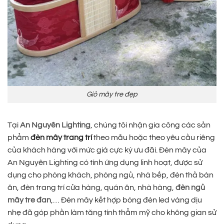
Giỏ mây tre đẹp
Tại
An Nguyên Lighting
, chúng tôi nhận gia công các sản
phẩm
đèn mây trang trí
theo mẫu hoặc theo yêu cầu riêng
của khách hàng với mức giá cực kỳ ưu đãi. Đèn mây của
An Nguyên Lighting có tính ứng dụng linh hoạt, được sử
dụng cho phòng khách, phòng ngủ, nhà bếp, đèn thả bàn
ăn, đèn trang trí cửa hàng, quán ăn, nhà hàng,
đèn ngủ
mây tre đan
,… Đèn mây kết hợp bóng đèn led vàng dịu
nhẹ đã góp phần làm tăng tính thẩm mỹ cho không gian sử