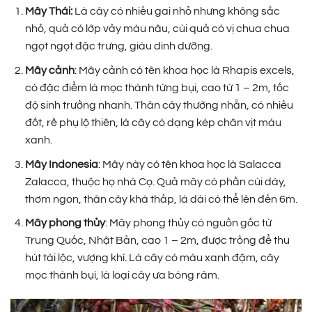
Mây Thái:
Là cây có nhiều gai nhỏ nhưng không sắc
nhỏ, quả có lớp vảy màu nâu, cùi quả có vị chua chua
ngọt ngọt đặc trưng, giàu dinh dưỡng.
Mây cảnh
: Mây cảnh có tên khoa học là Rhapis excels,
có đặc điểm là mọc thành từng bụi, cao từ 1 – 2m, tốc
độ sinh trưởng nhanh. Thân cây thường nhẵn, có nhiều
đốt, rễ phụ lộ thiên, lá cây có dạng kép chân vịt màu
xanh.
Mây Indonesia
: Mây này có tên khoa học là Salacca
Zalacca, thuộc họ nhà Cọ. Quả mây có phần cùi dày,
thơm ngon, thân cây khá thấp, lá dài có thể lên đến 6m.
Mây phong thủy
: Mây phong thủy có nguồn gốc từ
Trung Quốc, Nhật Bản, cao 1 – 2m, được trồng để thu
hút tài lộc, vượng khí. Lá cây có màu xanh đậm, cây
mọc thành bụi, là loại cây ưa bóng râm.