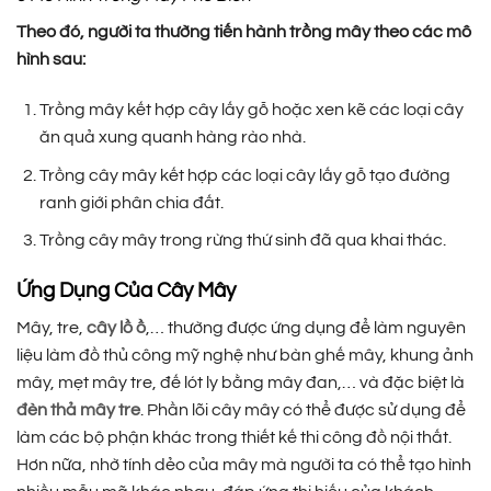
Theo đó, người ta thường tiến hành trồng mây theo các mô
hình sau:
Trồng mây kết hợp cây lấy gỗ hoặc xen kẽ các loại cây
ăn quả xung quanh hàng rào nhà.
Trồng cây mây kết hợp các loại cây lấy gỗ tạo đường
ranh giới phân chia đất.
Trồng cây mây trong rừng thứ sinh đã qua khai thác.
Ứng Dụng Của Cây Mây
Mây, tre,
cây lồ ồ
,… thường được ứng dụng để làm nguyên
liệu làm đồ thủ công mỹ nghệ như bàn ghế mây, khung ảnh
mây, mẹt mây tre, đế lót ly bằng mây đan,… và đặc biệt là
đèn thả mây tre
. Phần lõi cây mây có thể được sử dụng để
làm các bộ phận khác trong thiết kế thi công đồ nội thất.
Hơn nữa, nhờ tính dẻo của mây mà người ta có thể tạo hình