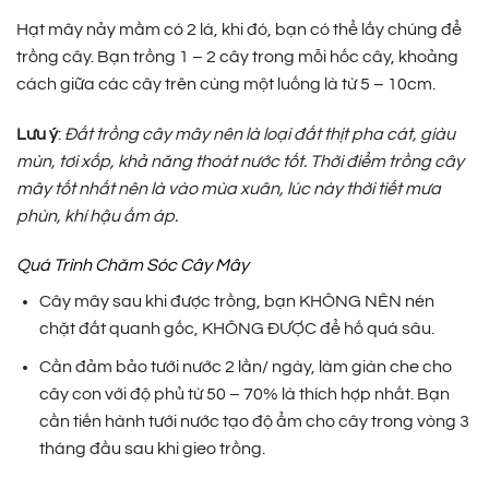
Hạt mây nảy mầm có 2 lá, khi đó, bạn có thể lấy chúng để
trồng cây. Bạn trồng 1 – 2 cây trong mỗi hốc cây, khoảng
cách giữa các cây trên cùng một luống là từ 5 – 10cm.
Lưu ý
:
Đất trồng cây mây nên là loại đất thịt pha cát, giàu
mùn, tơi xốp, khả năng thoát nước tốt. Thời điểm trồng cây
mây tốt nhất nên là vào mùa xuân, lúc này thời tiết mưa
phùn, khí hậu ấm áp.
Quá Trình Chăm Sóc Cây Mây
Cây mây sau khi được trồng, bạn KHÔNG NÊN nén
chặt đất quanh gốc, KHÔNG ĐƯỢC để hố quá sâu.
Cần đảm bảo tưới nước 2 lần/ ngày, làm giàn che cho
cây con với độ phủ từ 50 – 70% là thích hợp nhất. Bạn
cần tiến hành tưới nước tạo độ ẩm cho cây trong vòng 3
tháng đầu sau khi gieo trồng.