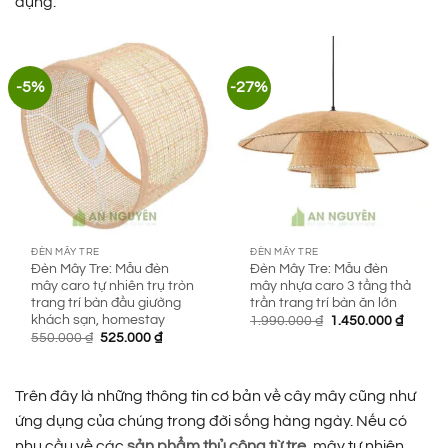
dụng.
-5%
-27%
ĐÈN MÂY TRE
ĐÈN MÂY TRE
Đèn Mây Tre: Mẫu đèn
Đèn Mây Tre: Mẫu đèn
mây caro tự nhiên trụ tròn
mây nhựa caro 3 tầng thả
trang trí bàn đầu giường
trần trang trí bàn ăn lớn
khách sạn, homestay
Giá
Giá
1.990.000
₫
1.450.000
₫
gốc
hiện
Giá
Giá
550.000
₫
525.000
₫
là:
tại
gốc
hiện
1.990.000 ₫.
là:
là:
tại
1.450.0
550.000 ₫.
là:
525.000 ₫.
Trên đây là những thông tin cơ bản về cây mây cũng như
ứng dụng của chúng trong đời sống hàng ngày. Nếu có
nhu cầu về các
sản phẩm thủ công từ tre
, mây tự nhiên,