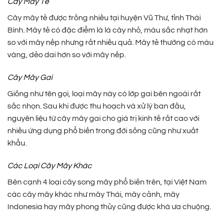
Cây Mây Tẻ
Cây mây tẻ được trồng nhiều tại huyện Vũ Thư, tỉnh Thái
Bình. Mây tẻ có đặc điểm là lá cây nhỏ, màu sắc nhạt hơn
so với mây nếp nhưng rất nhiều quả. Mây tẻ thường có màu
vàng, dẻo dai hơn so với mây nếp.
Cây Mây Gai
Giống như tên gọi, loại mây này có lớp gai bên ngoài rất
sắc nhọn. Sau khi được thu hoạch và xử lý ban đầu,
nguyên liệu từ cây mây gai cho giá trị kinh tế rất cao với
nhiều ứng dụng phổ biến trong đời sống cũng như xuất
khẩu.
Các Loại Cây Mây Khác
Bên cạnh 4 loại cây song mây phổ biến trên, tại Việt Nam
các cây mây khác như mây Thái, mây cảnh, mây
Indonesia hay mây phong thủy cũng được khá ưa chuộng.