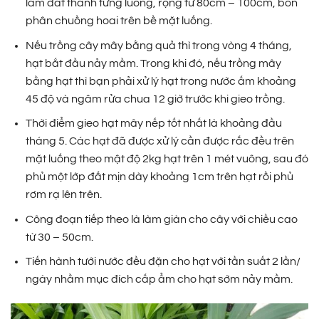
làm đất thành từng luống, rộng từ 80cm – 100cm, bón
phân chuồng hoai trên bề mặt luống.
Nếu trồng cây mây bằng quả thì trong vòng 4 tháng,
hạt bắt đầu nảy mầm. Trong khi đó, nếu trồng mây
bằng hạt thì bạn phải xử lý hạt trong nước ấm khoảng
45 độ và ngâm rửa chua 12 giờ trước khi gieo trồng.
Thời điểm gieo hạt mây nếp tốt nhất là khoảng đầu
tháng 5. Các hạt đã được xử lý cần được rắc đều trên
mặt luống theo mật độ 2kg hạt trên 1 mét vuông, sau đó
phủ một lớp đất mịn dày khoảng 1cm trên hạt rồi phủ
rơm rạ lên trên.
Công đoạn tiếp theo là làm giàn cho cây với chiều cao
từ 30 – 50cm.
Tiến hành tưới nước đều đặn cho hạt với tần suất 2 lần/
ngày nhằm mục đích cấp ẩm cho hạt sớm nảy mầm.