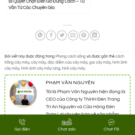
Bí Quyết Chọn Đèn Gỗ Đúng Cách – Tư
Vấn Từ Các Chuyên Gia
Bài viết này được đăng trong
Phong cách sống
và được gắn thẻ
cách
trồng cây mây
,
cây mây
,
đặc điểm của cây mây
,
gai cây mây
,
hình ảnh
cây mây
,
hình ảnh cây mây rừng
,
hình cây mây
.
PHẠM VĂN NGUYÊN
Tôi là Phạm Văn Nguyên hiện đang là
CEO của Công ty TNHH Đèn Trang
Trí An Nguyên và Cửa Hàng Đèn
Toàn Lợi chuyên bán về sản phẩm
thiết bị đèn trang trí tại Hồ Chí Minh
và toàn quốc. Đèn Trang Trí An
Gọi điện
Chat zalo
Chat FB