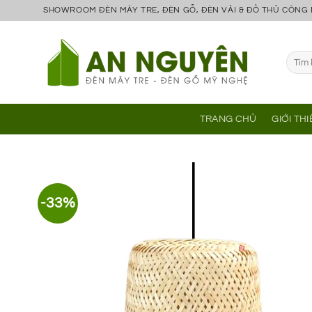
Bỏ
SHOWROOM ĐÈN MÂY TRE, ĐÈN GỖ, ĐÈN VẢI & ĐỒ THỦ CÔNG
qua
nội
Tìm
dung
kiếm:
TRANG CHỦ
GIỚI TH
-33%