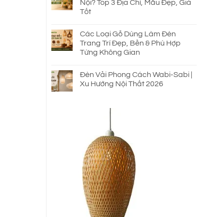
Nội? Top 3 Địa Chỉ, Mẫu Đẹp, Giá
Tốt
Các Loại Gỗ Dùng Làm Đèn
Trang Trí Đẹp, Bền & Phù Hợp
Từng Không Gian
Đèn Vải Phong Cách Wabi-Sabi |
Xu Hướng Nội Thất 2026