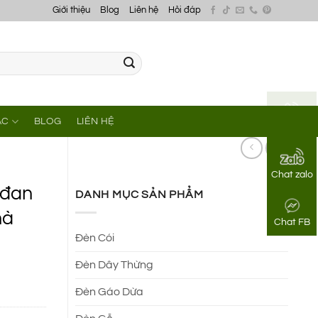
Giới thiệu
Blog
Liên hệ
Hỏi đáp
ÁC
BLOG
LIÊN HỆ
Gọi điện
Chat zalo
 đan
DANH MỤC SẢN PHẨM
hà
Chat FB
Đèn Cói
Đèn Dây Thừng
Đèn Gáo Dừa