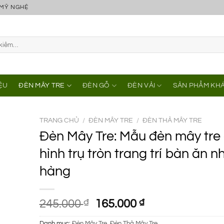
 MỸ NGHỆ
IỆU
ĐÈN MÂY TRE
ĐÈN GỖ
ĐÈN VẢI
SẢN PHẨM KH
TRANG CHỦ
/
ĐÈN MÂY TRE
/
ĐÈN THẢ MÂY TRE
Đèn Mây Tre: Mẫu đèn mây tre
hình trụ tròn trang trí bàn ăn n
hàng
Giá
Giá
245.000
₫
165.000
₫
gốc
hiện
Danh mục:
Đèn Mây Tre
,
Đèn Thả Mây Tre