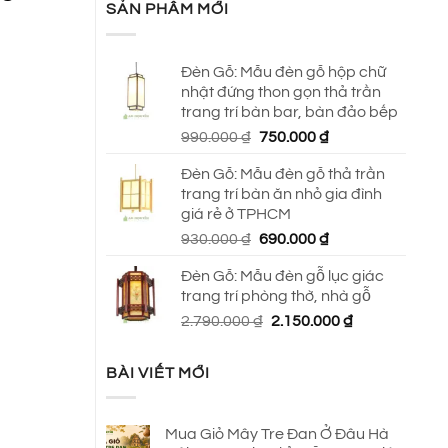
SẢN PHẨM MỚI
Đèn Gỗ: Mẫu đèn gỗ hộp chữ
nhật đứng thon gọn thả trần
trang trí bàn bar, bàn đảo bếp
Giá
Giá
990.000
₫
750.000
₫
gốc
hiện
Đèn Gỗ: Mẫu đèn gỗ thả trần
là:
tại
trang trí bàn ăn nhỏ gia đình
990.000 ₫.
là:
giá rẻ ở TPHCM
750.000 ₫.
Giá
Giá
930.000
₫
690.000
₫
gốc
hiện
Đèn Gỗ: Mẫu đèn gỗ lục giác
là:
tại
trang trí phòng thờ, nhà gỗ
930.000 ₫.
là:
Giá
Giá
2.790.000
₫
2.150.000
₫
690.000 ₫.
gốc
hiện
là:
tại
BÀI VIẾT MỚI
2.790.000 ₫.
là:
2.150.000 ₫.
Mua Giỏ Mây Tre Đan Ở Đâu Hà