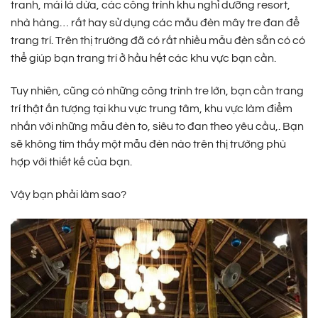
tranh, mái lá dừa, các công trình khu nghỉ dưỡng resort,
nhà hàng… rất hay sử dụng các mẫu đèn mây tre đan để
trang trí. Trên thị trường đã có rất nhiều mẫu đèn sẵn có có
thể giúp bạn trang trí ở hầu hết các khu vực bạn cần.
Tuy nhiên, cũng có những công trình tre lớn, bạn cần trang
trí thật ấn tượng tại khu vực trung tâm, khu vực làm điểm
nhấn với những mẫu đèn to, siêu to đan theo yêu cầu,. Bạn
sẽ không tìm thấy một mẫu đèn nào trên thị trường phù
hợp với thiết kế của bạn.
Vậy bạn phải làm sao?