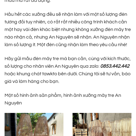
mẫu mã rất đa dạng.
Hầu hết các xưởng đều sẽ nhận làm với một số lượng đèn
tương đối tuy nhiên, có rất rất nhiều công trình khách cần
một hay vài đèn khác biệt nhưng không xưởng đèn mây tre
nào nhận cả, nhưng An Nguyên sẽ nhận. An Nguyên nhận
làm số lượng ít. Một đèn cũng nhận làm theo yêu cầu nhé!
Hãy gửi mẫu đèn mây tre mà bạn cần, cùng với kích thước,
số lượng cho nhân viên An Nguyên qua zalo:
0853.442.442
hoặc khung chát tawkto bên dưới. Chúng tôi sẽ tư vấn, báo
giá và làm hàng cho bạn.
Một số hình ảnh sản phẩm, hình ảnh xưởng mây tre An
Nguyên