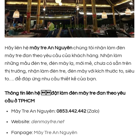
Hãy liên hệ
mây tre An Nguyên
chúng tôi nhận làm đèn
mây tre đan theo yêu cầu của khách hàng. Nhận làm
những mẫu đèn tre, đèn mây lạ, mới mẻ, chưa có sẵn trên
thị trường, nhận làm đèn tre, đèn mây với kích thước to, siêu
to…. để đáp ứng nhu cầu thiết kế của bạn.
Thông tin liên hệ đặt làm đèn mây tre đan theo yêu
cầu ở TPHCM
Mây Tre An Nguyên:
0853.442.442
(Zalo)
Website:
denmaytre.net
Fanpage:
Mây Tre An Nguyên