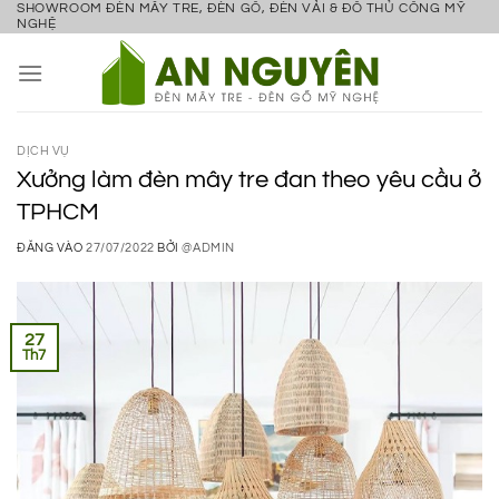
SHOWROOM ĐÈN MÂY TRE, ĐÈN GỖ, ĐÈN VẢI & ĐỒ THỦ CÔNG MỸ
Bỏ
NGHỆ
qua
nội
dung
DỊCH VỤ
Xưởng làm đèn mây tre đan theo yêu cầu ở
TPHCM
ĐĂNG VÀO
27/07/2022
BỞI
@ADMIN
27
Th7