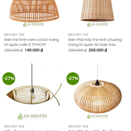
ĐÈN MÂY TRE
ĐÈN MÂY TRE
Đèn tre hình nơm cá lùn trang
Đèn thả mây tre hình chuông
trí quán cafe ở TPHCM
trang trí quán ăn Size Vừa
Giá
Giá
Giá
Giá
250.000
₫
145.000
₫
290.000
₫
205.000
₫
gốc
hiện
gốc
hiện
là:
tại
là:
tại
250.000 ₫.
là:
290.000 ₫.
là:
145.000 ₫.
205.000 ₫.
-27%
-27%
ĐÈN MÂY TRE
ĐÈN MÂY TRE