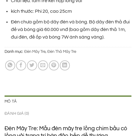
Chất liệu: tăm tre kết hợp lồng vải
là:
tại
124.000 ₫.
là:
kích thước: Phi 20, cao 25cm
89.000 ₫.
Đèn chưa gồm bộ dây đèn và bóng. Bộ dây đèn thả đui
đế và bóng giá 60.000 vnđ (bao gồm dây đèn thả 1m,
đui đèn, đế ốp và bóng 7W ánh sáng vàng).
Danh mục:
Đèn Mây Tre
,
Đèn Thả Mây Tre
MÔ TẢ
ĐÁNH GIÁ (0)
Đèn Mây Tre: Mẫu đèn mây tre lồng chim bầu có
lồng vải trang trí bàn đảo bếp dễ thương