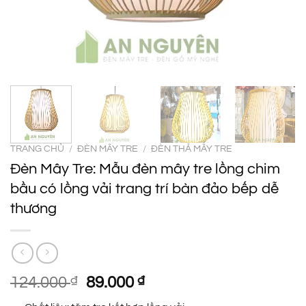
TRANG CHỦ
/
ĐÈN MÂY TRE
/
ĐÈN THẢ MÂY TRE
Đèn Mây Tre: Mẫu đèn mây tre lồng chim
bầu có lồng vải trang trí bàn đảo bếp dễ
thương
Giá
Giá
124.000
₫
89.000
₫
gốc
hiện