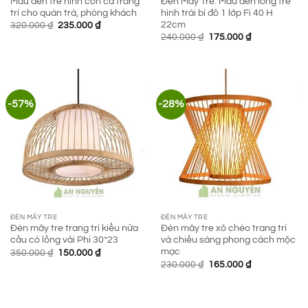
Mẫu đèn tre hình con cá trang
Đèn Mây Tre: Mẫu đèn lồng tre
trí cho quán trà, phòng khách
hình trái bí đỏ 1 lớp Fi 40 H
22cm
Giá
Giá
320.000
₫
235.000
₫
gốc
hiện
Giá
Giá
240.000
₫
175.000
₫
là:
tại
gốc
hiện
320.000 ₫.
là:
là:
tại
235.000 ₫.
240.000 ₫.
là:
175.000 ₫.
-57%
-28%
ĐÈN MÂY TRE
ĐÈN MÂY TRE
Đèn mây tre trang trí kiểu nửa
Đèn mây tre xô chéo trang trí
cầu có lồng vải Phi 30*23
và chiếu sáng phong cách mộc
mạc
Giá
Giá
350.000
₫
150.000
₫
gốc
hiện
Giá
Giá
230.000
₫
165.000
₫
là:
tại
gốc
hiện
350.000 ₫.
là:
là:
tại
150.000 ₫.
230.000 ₫.
là:
165.000 ₫.