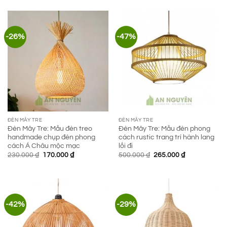
-26%
-47%
ĐÈN MÂY TRE
ĐÈN MÂY TRE
Đèn Mây Tre: Mẫu đèn treo
Đèn Mây Tre: Mẫu đèn phong
handmade chụp đèn phong
cách rustic trang trí hành lang
cách Á Châu mộc mạc
lối đi
Giá
Giá
Giá
Giá
230.000
₫
170.000
₫
500.000
₫
265.000
₫
gốc
hiện
gốc
hiện
là:
tại
là:
tại
230.000 ₫.
là:
500.000 ₫.
là:
170.000 ₫.
265.000 ₫.
-42%
-29%