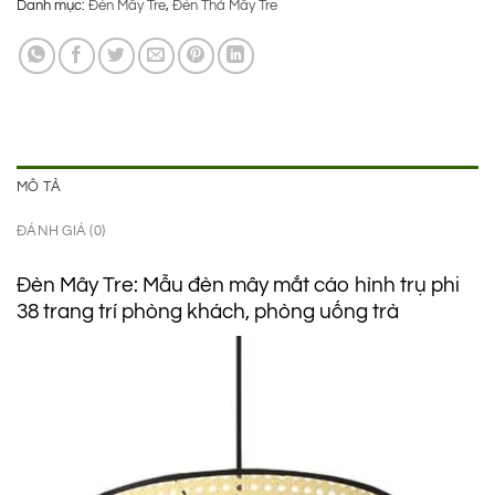
Danh mục:
Đèn Mây Tre
,
Đèn Thả Mây Tre
là:
tại
980.000 ₫.
là:
750.000 ₫.
MÔ TẢ
ĐÁNH GIÁ (0)
Đèn Mây Tre: Mẫu đèn mây mắt cáo hình trụ phi
38 trang trí phòng khách, phòng uống trà