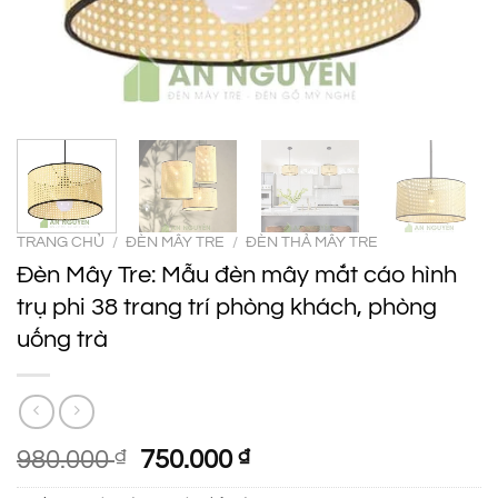
TRANG CHỦ
/
ĐÈN MÂY TRE
/
ĐÈN THẢ MÂY TRE
Đèn Mây Tre: Mẫu đèn mây mắt cáo hình
trụ phi 38 trang trí phòng khách, phòng
uống trà
Giá
Giá
980.000
₫
750.000
₫
gốc
hiện