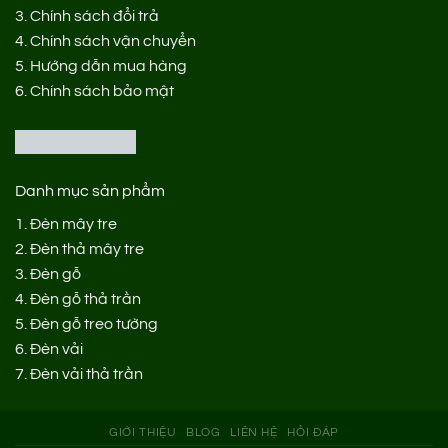
3.
Chính sách đổi trả
4.
Chính sách vận chuyển
5.
Hướng dẫn mua hàng
6.
Chính sách bảo mật
Danh mục sản phẩm
1.
Đèn mây tre
2.
Đèn thả mây tre
3.
Đèn gỗ
4.
Đèn gỗ thả trần
5.
Đèn gỗ treo tường
6.
Đèn vải
7.
Đèn vải thả trần
GIỚI THIỆU
BLOG
LIÊN HỆ
HỎI ĐÁP