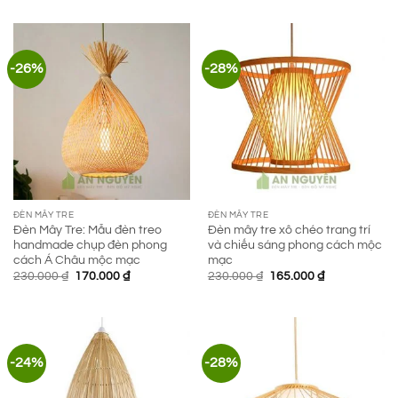
là:
tại
là:
tại
210.000 ₫.
là:
170.000 ₫.
là:
150.000 ₫.
110.000 ₫.
-26%
-28%
ĐÈN MÂY TRE
ĐÈN MÂY TRE
Đèn Mây Tre: Mẫu đèn treo
Đèn mây tre xô chéo trang trí
handmade chụp đèn phong
và chiếu sáng phong cách mộc
cách Á Châu mộc mạc
mạc
Giá
Giá
Giá
Giá
230.000
₫
170.000
₫
230.000
₫
165.000
₫
gốc
hiện
gốc
hiện
là:
tại
là:
tại
230.000 ₫.
là:
230.000 ₫.
là:
170.000 ₫.
165.000 ₫.
-24%
-28%