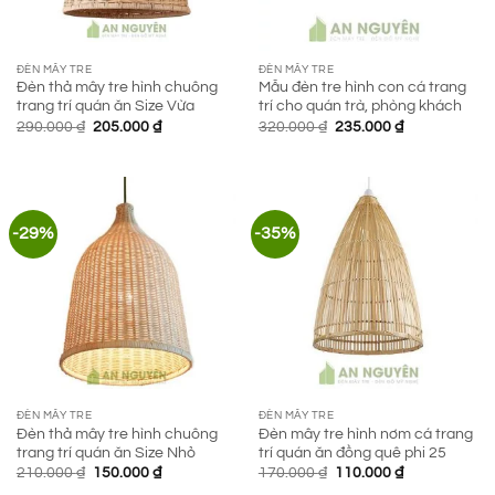
ĐÈN MÂY TRE
ĐÈN MÂY TRE
Đèn thả mây tre hình chuông
Mẫu đèn tre hình con cá trang
trang trí quán ăn Size Vừa
trí cho quán trà, phòng khách
Giá
Giá
Giá
Giá
290.000
₫
205.000
₫
320.000
₫
235.000
₫
gốc
hiện
gốc
hiện
là:
tại
là:
tại
290.000 ₫.
là:
320.000 ₫.
là:
205.000 ₫.
235.000 ₫.
-29%
-35%
ĐÈN MÂY TRE
ĐÈN MÂY TRE
Đèn thả mây tre hình chuông
Đèn mây tre hình nơm cá trang
trang trí quán ăn Size Nhỏ
trí quán ăn đồng quê phi 25
Giá
Giá
Giá
Giá
210.000
₫
150.000
₫
170.000
₫
110.000
₫
gốc
hiện
gốc
hiện