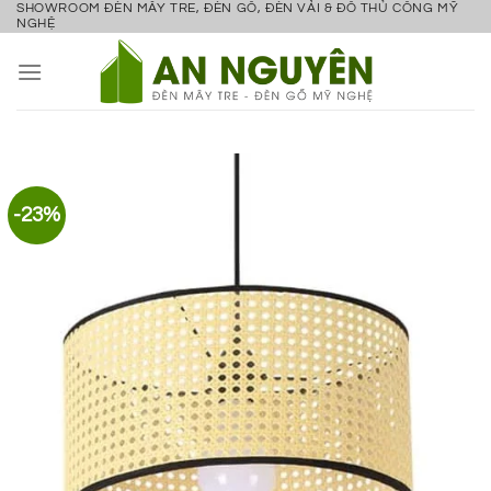
SHOWROOM ĐÈN MÂY TRE, ĐÈN GỖ, ĐÈN VẢI & ĐỒ THỦ CÔNG MỸ
Bỏ
NGHỆ
qua
nội
dung
-23%